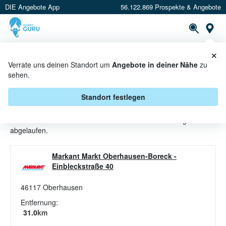
DIE Angebote App
56.122.869 Prospekte & Angebote
St
×
PROSPEKTE
ANGEBOTE
CASHBACK
Verrate uns deinen Standort um
Angebote in deiner Nähe
zu
sehen.
SALAMI ANGEBOTE & AKTIONEN
BEI MARKANT NW
Standort festlegen
Beim Händler
Markant NW
sind aktuell alle Salami-Angebote
abgelaufen.
Markant Markt Oberhausen-Boreck
-
Einbleckstraße 40
46117
Oberhausen
Entfernung:
31.0
km