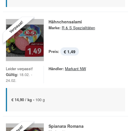
Hähnchensalami
Verpasst!
Marke:
R & S Spezialitäten
Preis:
€ 1,49
Leider verpasst!
Händler:
Markant NW
Gültig:
18.02. -
24.02.
€ 14,90 / kg -
100 g
Spianata Romana