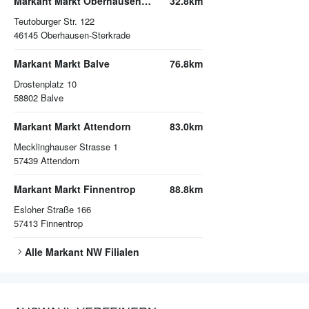
Markant Markt Oberhausen-Sterkrade
32.8km
Teutoburger Str. 122
46145
Oberhausen-Sterkrade
Markant Markt Balve
76.8km
Drostenplatz 10
58802
Balve
Markant Markt Attendorn
83.0km
Mecklinghauser Strasse 1
57439
Attendorn
Markant Markt Finnentrop
88.8km
Esloher Straße 166
57413
Finnentrop
Alle
Markant NW
Filialen