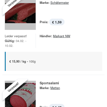
Verpasst!
Marke:
Schäfermeier
Preis:
€ 1,59
Leider verpasst!
Händler:
Markant NW
Gültig:
04.02. -
10.02.
€ 15,90 / kg -
100g
Sportsalami
Verpasst!
Marke:
Metten