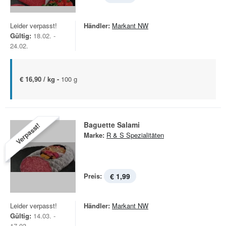
Leider verpasst!
Händler:
Markant NW
Gültig:
18.02. -
24.02.
€ 16,90 / kg -
100 g
Baguette Salami
Verpasst!
Marke:
R & S Spezialitäten
Preis:
€ 1,99
Leider verpasst!
Händler:
Markant NW
Gültig:
14.03. -
17.03.