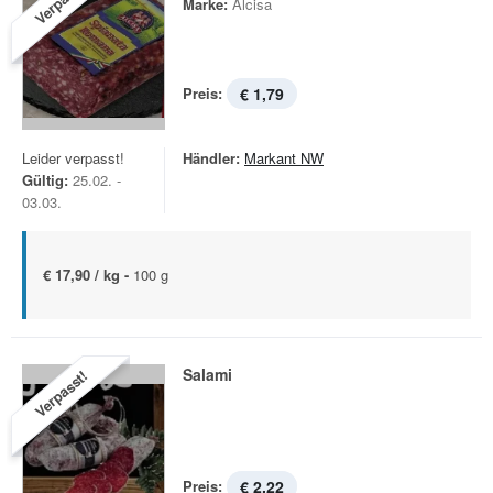
Verpasst!
Marke:
Alcisa
Preis:
€ 1,79
Leider verpasst!
Händler:
Markant NW
Gültig:
25.02. -
03.03.
€ 17,90 / kg -
100 g
Salami
Verpasst!
Preis:
€ 2,22