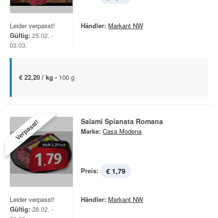
Leider verpasst!
Händler:
Markant NW
Gültig:
25.02. -
03.03.
€ 22,20 / kg -
100 g
Salami Spianata Romana
Verpasst!
Marke:
Casa Modena
Preis:
€ 1,79
Leider verpasst!
Händler:
Markant NW
Gültig:
28.02. -