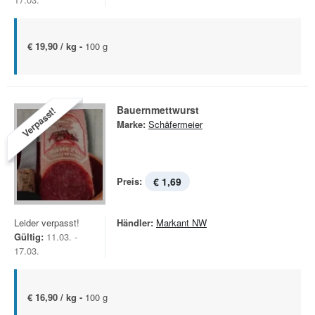
€ 19,90 / kg -
100 g
Bauernmettwurst
Verpasst!
Marke:
Schäfermeier
Preis:
€ 1,69
Leider verpasst!
Händler:
Markant NW
Gültig:
11.03. -
17.03.
€ 16,90 / kg -
100 g