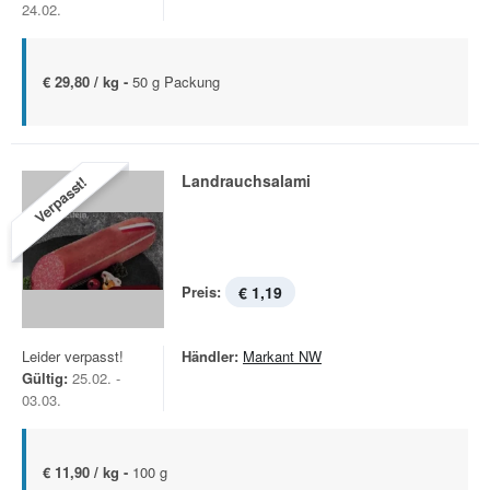
24.02.
€ 29,80 / kg -
50 g Packung
Landrauchsalami
Verpasst!
Preis:
€ 1,19
Leider verpasst!
Händler:
Markant NW
Gültig:
25.02. -
03.03.
€ 11,90 / kg -
100 g