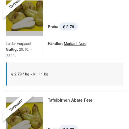
Verpasst!
Preis:
€ 2,79
Leider verpasst!
Händler:
Markant Nord
Gültig:
28.10. -
03.11.
€ 2,79 / kg -
Kl. I 1 kg
Tafelbirnen Abate Fetel
Verpasst!