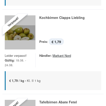
Kochbirnen Clapps Liebling
Verpasst!
Preis:
€ 1,79
Leider verpasst!
Händler:
Markant Nord
Gültig:
18.08. -
24.08.
€ 1,79 / kg -
Kl. II 1 kg
Tafelbirnen Abate Fetel