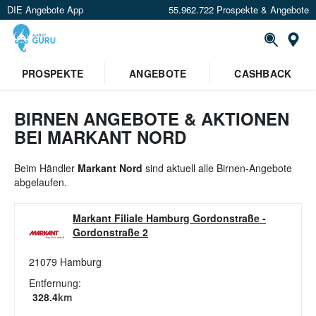
DIE Angebote App
55.962.722 Prospekte & Angebote
St
×
PROSPEKTE
ANGEBOTE
CASHBACK
Verrate uns deinen Standort um
Angebote in deiner Nähe
zu
sehen.
BIRNEN ANGEBOTE & AKTIONEN
BEI MARKANT NORD
Standort festlegen
Beim Händler
Markant Nord
sind aktuell alle Birnen-Angebote
abgelaufen.
Markant Filiale Hamburg Gordonstraße
-
Gordonstraße 2
21079
Hamburg
Entfernung:
328.4
km