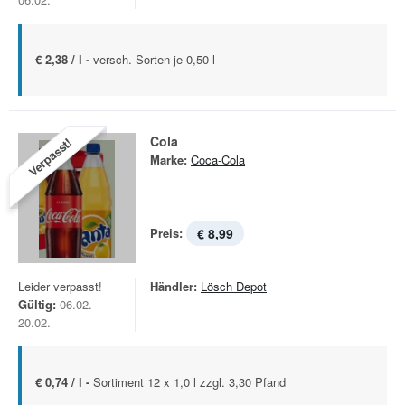
€ 2,38 / l -
versch. Sorten je 0,50 l
Cola
Verpasst!
Marke:
Coca-Cola
Preis:
€ 8,99
Leider verpasst!
Händler:
Lösch Depot
Gültig:
06.02. -
20.02.
€ 0,74 / l -
Sortiment 12 x 1,0 l zzgl. 3,30 Pfand