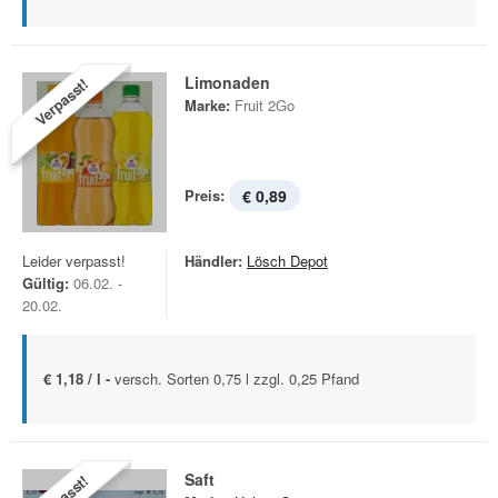
Limonaden
Verpasst!
Marke:
Fruit 2Go
Preis:
€ 0,89
Leider verpasst!
Händler:
Lösch Depot
Gültig:
06.02. -
20.02.
€ 1,18 / l -
versch. Sorten 0,75 l zzgl. 0,25 Pfand
Saft