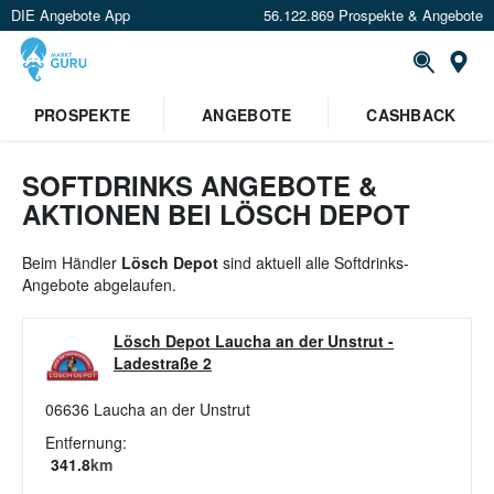
DIE Angebote App
56.122.869 Prospekte & Angebote
St
×
PROSPEKTE
ANGEBOTE
CASHBACK
Verrate uns deinen Standort um
Angebote in deiner Nähe
zu
sehen.
SOFTDRINKS ANGEBOTE &
AKTIONEN BEI LÖSCH DEPOT
Standort festlegen
Beim Händler
Lösch Depot
sind aktuell alle Softdrinks-
Angebote abgelaufen.
Lösch Depot Laucha an der Unstrut
-
Ladestraße 2
06636
Laucha an der Unstrut
Entfernung:
341.8
km