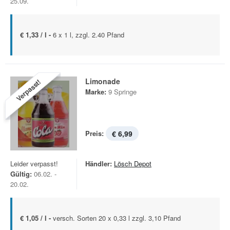
25.09.
€ 1,33 / l -
6 x 1 l, zzgl. 2.40 Pfand
Limonade
Verpasst!
Marke:
9 Springe
Preis:
€ 6,99
Leider verpasst!
Händler:
Lösch Depot
Gültig:
06.02. -
20.02.
€ 1,05 / l -
versch. Sorten 20 x 0,33 l zzgl. 3,10 Pfand