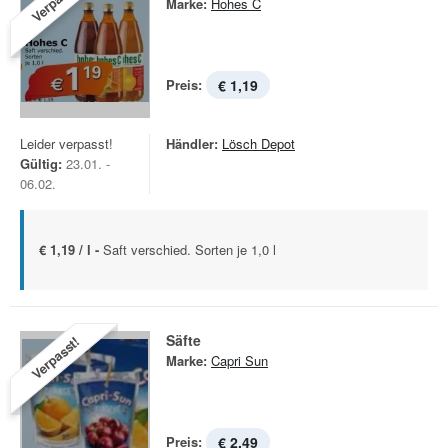
Verpasst!
Marke:
Hohes C
Preis:
€ 1,19
Leider verpasst!
Händler:
Lösch Depot
Gültig:
23.01. -
06.02.
€ 1,19 / l -
Saft verschied. Sorten je 1,0 l
Säfte
Verpasst!
Marke:
Capri Sun
Preis:
€ 2,49