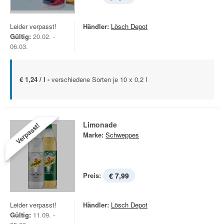
Leider verpasst!
Händler:
Lösch Depot
Gültig:
20.02. -
06.03.
€ 1,24 / l -
verschiedene Sorten je 10 x 0,2 I
Limonade
Verpasst!
Marke:
Schweppes
Preis:
€ 7,99
Leider verpasst!
Händler:
Lösch Depot
Gültig:
11.09. -