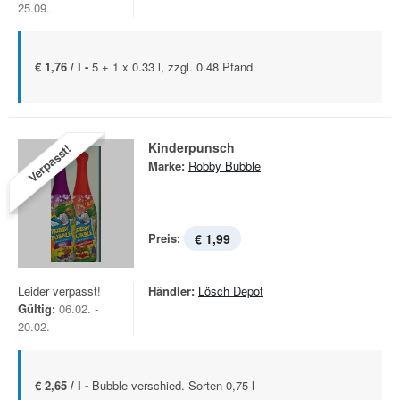
25.09.
€ 1,76 / l -
5 + 1 x 0.33 l, zzgl. 0.48 Pfand
Kinderpunsch
Verpasst!
Marke:
Robby Bubble
Preis:
€ 1,99
Leider verpasst!
Händler:
Lösch Depot
Gültig:
06.02. -
20.02.
€ 2,65 / l -
Bubble verschied. Sorten 0,75 l