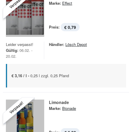
Verpasst!
Marke:
Effect
Preis:
€ 0,79
Leider verpasst!
Händler:
Lösch Depot
Gültig:
06.02. -
20.02.
€ 3,16 / l -
0,25 l zzgl. 0,25 Pfand
Limonade
Verpasst!
Marke:
Bionade