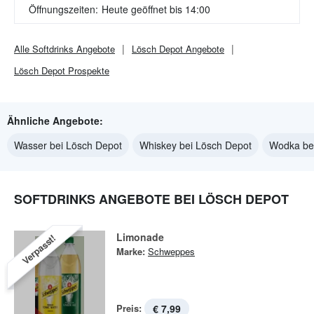
Öffnungszeiten:
Heute geöffnet bis 14:00
Alle
Softdrinks
Angebote
Lösch Depot
Angebote
Lösch Depot
Prospekte
Ähnliche Angebote:
Wasser bei Lösch Depot
Whiskey bei Lösch Depot
Wodka be
SOFTDRINKS ANGEBOTE BEI LÖSCH DEPOT
Limonade
Verpasst!
Marke:
Schweppes
Preis:
€ 7,99