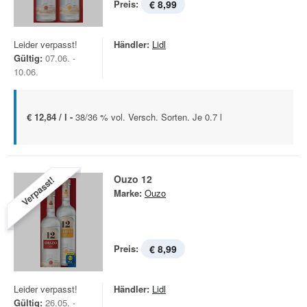
Preis:
€ 8,99
Leider verpasst!
Händler:
Lidl
Gültig:
07.06. -
10.06.
€ 12,84 / l -
38/36 % vol. Versch. Sorten. Je 0.7 l
Ouzo 12
Verpasst!
Marke:
Ouzo
Preis:
€ 8,99
Leider verpasst!
Händler:
Lidl
Gültig:
26.05. -