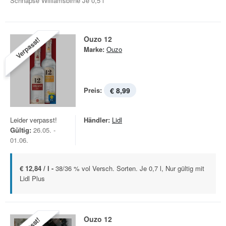
Schnäpse Williams­birne Je 0,5 l
Ouzo 12
Verpasst!
Marke:
Ouzo
Preis:
€ 8,99
Leider verpasst!
Händler:
Lidl
Gültig:
26.05. -
01.06.
€ 12,84 / l -
38/36 % vol Versch. Sorten. Je 0,7 l, Nur gültig mit
Lidl Plus
Ouzo 12