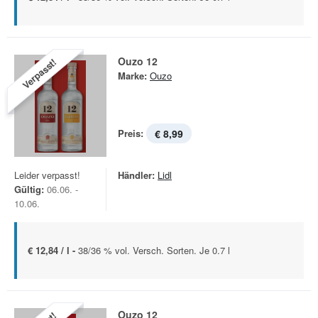
Ouzo 12
Verpasst!
Marke:
Ouzo
Preis:
€ 8,99
Leider verpasst!
Händler:
Lidl
Gültig:
06.06. -
10.06.
€ 12,84 / l -
38/36 % vol. Versch. Sorten. Je 0.7 l
Ouzo 12