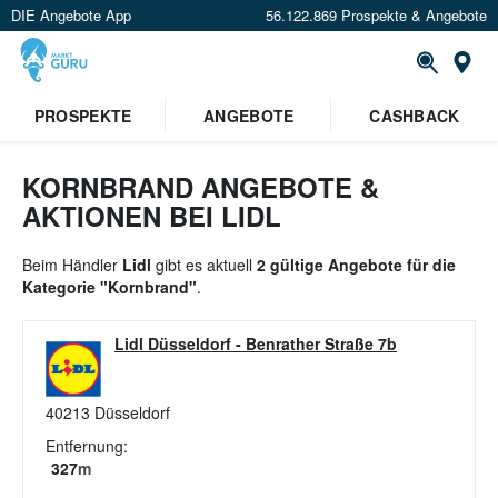
DIE Angebote App
56.122.869 Prospekte & Angebote
St
×
PROSPEKTE
ANGEBOTE
CASHBACK
Verrate uns deinen Standort um
Angebote in deiner Nähe
zu
sehen.
KORNBRAND ANGEBOTE &
AKTIONEN BEI LIDL
Standort festlegen
Beim Händler
Lidl
gibt es aktuell
2 gültige Angebote für die
Kategorie "Kornbrand"
.
Lidl Düsseldorf
-
Benrather Straße 7b
40213
Düsseldorf
Entfernung:
327
m