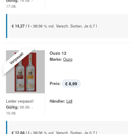
Gültig:
14.08. -
17.08.
€ 14,27 / l -
38/36 % vol. Versch. Sorten. Je 0,7 l
Ouzo 12
Verpasst!
Marke:
Ouzo
Preis:
€ 8,99
Leider verpasst!
Händler:
Lidl
Gültig:
06.06. -
10.06.
€ 12,84 / l -
38/36 % vol. Versch. Sorten. Je 0.7 l