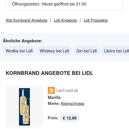
Öffnungszeiten:
Heute geöffnet bis 21:00
Alle
Kornbrand
Angebote
Lidl
Angebote
Lidl
Prospekte
Ähnliche Angebote:
Wodka bei Lidl
Whiskey bei Lidl
Gin bei Lidl
Liköre bei Lid
KORNBRAND ANGEBOTE BEI LIDL
Läuft bald ab
Marille
Marke:
Alpenschnaps
Preis:
€ 12,99