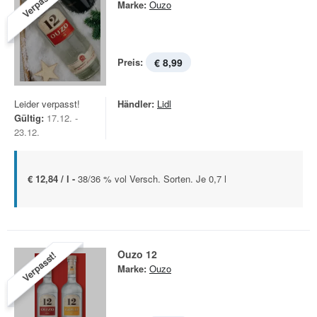
Verpasst!
Marke:
Ouzo
Preis:
€ 8,99
Leider verpasst!
Händler:
Lidl
Gültig:
17.12. -
23.12.
€ 12,84 / l -
38/36 % vol Versch. Sorten. Je 0,7 l
Ouzo 12
Verpasst!
Marke:
Ouzo