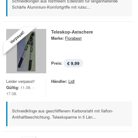
Schneidklingen aus rostfreiem Edelstahl für langanhaltende
Schärfe Aluminium-Komfortgriffe mit rutsc...
Teleskop-Astschere
Verpasst!
Marke:
Florabest
Preis:
€ 9,99
Leider verpasst!
Händler:
Lidl
Gültig:
11.08. -
17.08.
Schneidklinge aus geschliffenem Karbonstahl mit Ilaflon-
Antihaftbeschichtung. Teleskoparme in 5 Län...