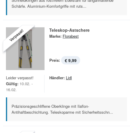
Schneidklingen aus rostfreiem Edelstahl für langanhaltende
Schärfe. Aluminium-Komfortgriffe mit ruts...
Teleskop-Astschere
Verpasst!
Marke:
Florabest
Preis:
€ 9,99
Leider verpasst!
Händler:
Lidl
Gültig:
10.02. -
16.02.
Präzisionsgeschliffene Oberklinge mit Ilaflon-
Antihaftbeschichtung. Teleskoparme mit Sicherheitsschn...