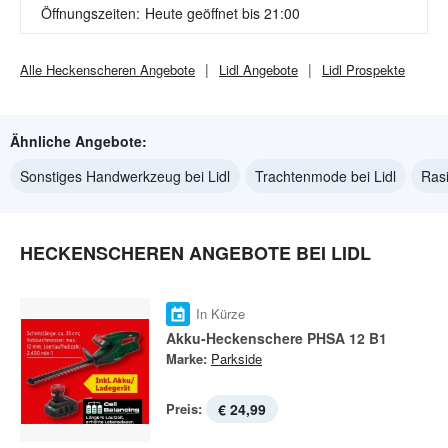
Öffnungszeiten:
Heute geöffnet bis 21:00
Alle
Heckenscheren
Angebote
Lidl
Angebote
Lidl
Prospekte
Ähnliche Angebote:
Sonstiges Handwerkzeug bei Lidl
Trachtenmode bei Lidl
Rasi
HECKENSCHEREN ANGEBOTE BEI LIDL
In Kürze
Akku-Heckenschere PHSA 12 B1
Marke:
Parkside
Preis:
€ 24,99