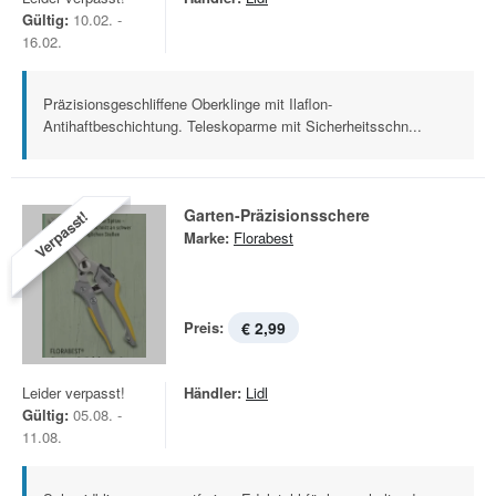
Gültig:
10.02. -
16.02.
Präzisionsgeschliffene Oberklinge mit Ilaflon-
Antihaftbeschichtung. Teleskoparme mit Sicherheitsschn...
Garten-Präzisionsschere
Verpasst!
Marke:
Florabest
Preis:
€ 2,99
Leider verpasst!
Händler:
Lidl
Gültig:
05.08. -
11.08.