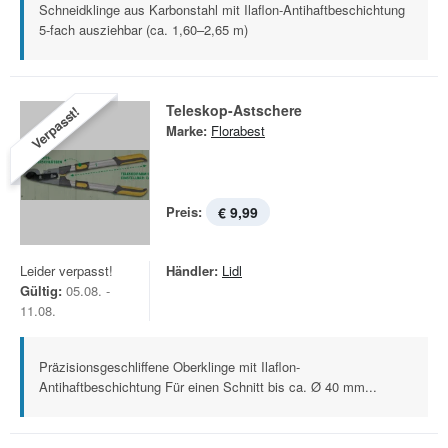
Schneidklinge aus Karbonstahl mit Ilaflon-Antihaftbeschichtung
5-fach ausziehbar (ca. 1,60–2,65 m)
Teleskop-Astschere
Verpasst!
Marke:
Florabest
Preis:
€ 9,99
Leider verpasst!
Händler:
Lidl
Gültig:
05.08. -
11.08.
Präzisionsgeschliffene Oberklinge mit Ilaflon-
Antihaftbeschichtung Für einen Schnitt bis ca. Ø 40 mm...