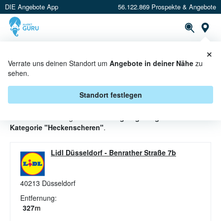
DIE Angebote App
56.122.869 Prospekte & Angebote
St
×
PROSPEKTE
ANGEBOTE
CASHBACK
Verrate uns deinen Standort um
Angebote in deiner Nähe
zu
sehen.
HECKENSCHEREN ANGEBOTE &
AKTIONEN BEI LIDL
Standort festlegen
Beim Händler
Lidl
gibt es aktuell
1 gültige Angebote für die
Kategorie "Heckenscheren"
.
Lidl Düsseldorf
-
Benrather Straße 7b
40213
Düsseldorf
Entfernung:
327
m