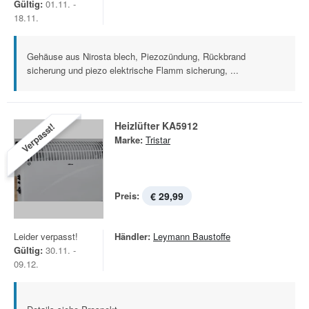
Gültig:
01.11. -
18.11.
Gehäuse aus Nirosta blech, Piezozündung, Rückbrand
sicherung und piezo elektrische Flamm sicherung, ...
Heizlüfter KA5912
Verpasst!
Marke:
Tristar
Preis:
€ 29,99
Leider verpasst!
Händler:
Leymann Baustoffe
Gültig:
30.11. -
09.12.