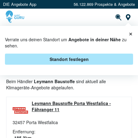
DIE Angebote App
56.122.869 Prospekte & Angebote
St
×
PROSPEKTE
ANGEBOTE
CASHBACK
Verrate uns deinen Standort um
Angebote in deiner Nähe
zu
sehen.
KLIMAGERÄTE ANGEBOTE &
AKTIONEN BEI LEYMANN
Standort festlegen
BAUSTOFFE
Beim Händler
Leymann Baustoffe
sind aktuell alle
Klimageräte-Angebote abgelaufen.
Leymann Baustoffe Porta Westfalica
-
Fähranger 11
32457
Porta Westfalica
Entfernung:
185.3
km