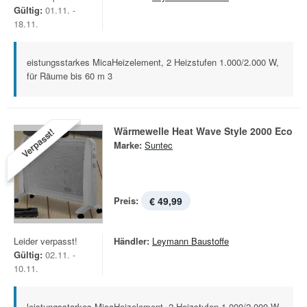
Gültig:
01.11. -
18.11.
eistungsstarkes MicaHeizelement, 2 Heizstufen 1.000/2.000 W,
für Räume bis 60 m 3
Wärmewelle Heat Wave Style 2000 Eco
Verpasst!
Marke:
Suntec
Preis:
€ 49,99
Leider verpasst!
Händler:
Leymann Baustoffe
Gültig:
02.11. -
10.11.
leistungsstarkes MicaHeizelement, 2 Heizstufen 1.000/2.000 W,