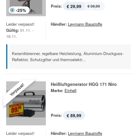
Preis:
€ 29,99
€ 39,99
-
25
%
Leider verpasst!
Händler:
Leymann Baustoffe
Gültig:
01.11. -
18.11.
Keramikbrenner, regelbare Heizleistung, Aluminium-Druckguss-
Reflektor, Schutzgitter und thermoelektr...
Heißluftgenerator HGG 171 Niro
Verpasst!
Marke:
Einhell
Preis:
€ 89,99
Leider verpasst!
Händler:
Leymann Baustoffe