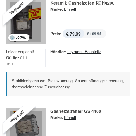
Keramik Gasheizofen KGH4200
Verpasst!
Marke:
Einhell
Preis:
€ 79,99
€ 109,95
-
27
%
Leider verpasst!
Händler:
Leymann Baustoffe
Gültig:
01.11. -
18.11.
Stahlblechgehäuse, Piezozündung, Sauerstoffmangelsicherung,
thermoelektrische Zündsicherung
Gasheizstrahler GS 4400
Verpasst!
Marke:
Einhell