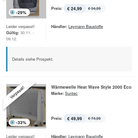
Preis:
€ 24,99
€ 34,99
-
29
%
Leider verpasst!
Händler:
Leymann Baustoffe
Gültig:
30.11. -
09.12.
Details siehe Prospekt.
Wärmewelle Heat Wave Style 2000 Eco
Verpasst!
Marke:
Suntec
Preis:
€ 49,99
€ 74,99
-
33
%
Leider verpasst!
Händler:
Leymann Baustoffe