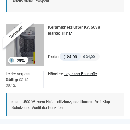
Details siehe Prospekt.
Keramikheizlüfter KA 5038
Verpasst!
Marke:
Tristar
Preis:
€ 24,99
€ 34,99
-
29
%
Leider verpasst!
Händler:
Leymann Baustoffe
Gültig:
02.12. -
09.12.
max. 1.500 W, hohe Heiz - effizienz, oszillierend, Anti-Kipp-
Schutz und Ventilator-Funktion