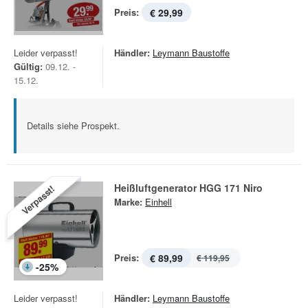
Preis:
€ 29,99
Leider verpasst!
Händler:
Leymann Baustoffe
Gültig:
09.12. -
15.12.
Details siehe Prospekt.
Heißluftgenerator HGG 171 Niro
Verpasst!
Marke:
Einhell
Preis:
€ 89,99
€ 119,95
-
25
%
Leider verpasst!
Händler:
Leymann Baustoffe