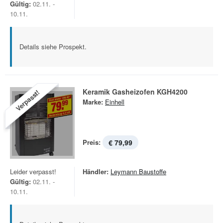
Gültig:
02.11. -
10.11.
Details siehe Prospekt.
Keramik Gasheizofen KGH4200
Verpasst!
Marke:
Einhell
Preis:
€ 79,99
Leider verpasst!
Händler:
Leymann Baustoffe
Gültig:
02.11. -
10.11.