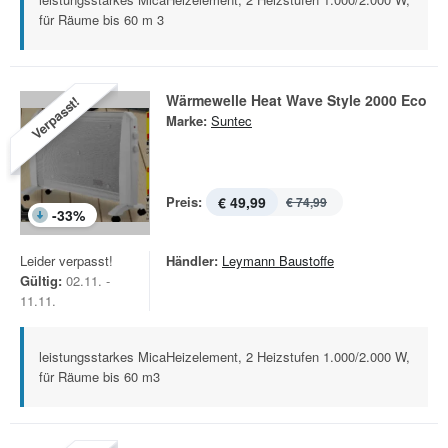
für Räume bis 60 m 3
Wärmewelle Heat Wave Style 2000 Eco
Verpasst!
Marke:
Suntec
Preis:
€ 49,99
€ 74,99
-
33
%
Leider verpasst!
Händler:
Leymann Baustoffe
Gültig:
02.11. -
11.11.
leistungsstarkes MicaHeizelement, 2 Heizstufen 1.000/2.000 W,
für Räume bis 60 m3