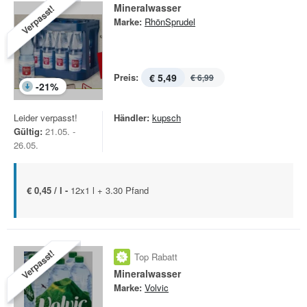
Mineralwasser
Verpasst!
Marke:
RhönSprudel
Preis:
€ 5,49
€ 6,99
-
21
%
Leider verpasst!
Händler:
kupsch
Gültig:
21.05. -
26.05.
€ 0,45 / l -
12x1 l + 3.30 Pfand
Verpasst!
Top Rabatt
Mineralwasser
Marke:
Volvic