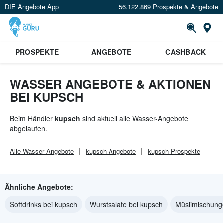
DIE Angebote App
56.122.869 Prospekte & Angebote
St
PROSPEKTE
ANGEBOTE
CASHBACK
WASSER ANGEBOTE & AKTIONEN
BEI KUPSCH
Beim Händler
kupsch
sind aktuell alle Wasser-Angebote
abgelaufen.
Alle
Wasser
Angebote
kupsch
Angebote
kupsch
Prospekte
Ähnliche Angebote:
Softdrinks bei kupsch
Wurstsalate bei kupsch
Müslimischung