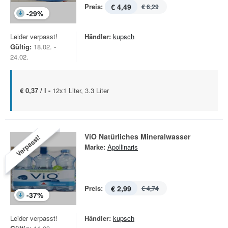
Preis:
€ 4,49
€ 6,29
-
29
%
Leider verpasst!
Händler:
kupsch
Gültig:
18.02. -
24.02.
€ 0,37 / l -
12x1 Liter, 3.3 Liter
ViO Natürliches Mineralwasser
Verpasst!
Marke:
Apollinaris
Preis:
€ 2,99
€ 4,74
-
37
%
Leider verpasst!
Händler:
kupsch