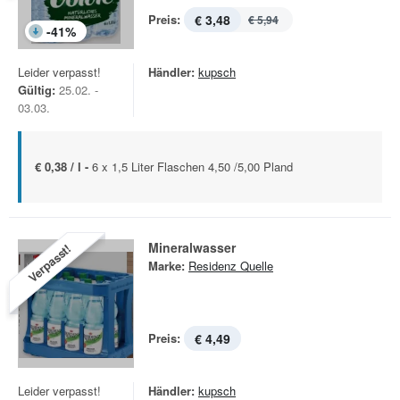
Preis:
€ 3,48
€ 5,94
-
41
%
Leider verpasst!
Händler:
kupsch
Gültig:
25.02. -
03.03.
€ 0,38 / l -
6 x 1,5 Liter Flaschen 4,50 /5,00 Pland
Mineralwasser
Verpasst!
Marke:
Residenz Quelle
Preis:
€ 4,49
Leider verpasst!
Händler:
kupsch