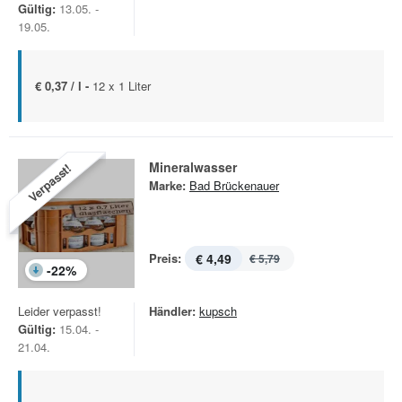
Gültig:
13.05. -
19.05.
€ 0,37 / l -
12 x 1 Liter
Mineralwasser
Verpasst!
Marke:
Bad Brückenauer
Preis:
€ 4,49
€ 5,79
-
22
%
Leider verpasst!
Händler:
kupsch
Gültig:
15.04. -
21.04.