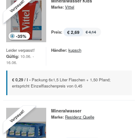
Mineralwasser Kids
Verpasst!
Marke:
Vittel
Preis:
€ 2,69
€ 4,14
-
35
%
Leider verpasst!
Händler:
kupsch
Gültig:
10.06. -
16.06.
€ 0,29 / l -
Packung 6x1,5 Liter Flaschen + 1,50 Pfand;
entspricht Einzelflaschenpreis von 0,45
Mineralwasser
Verpasst!
Marke:
Residenz Quelle