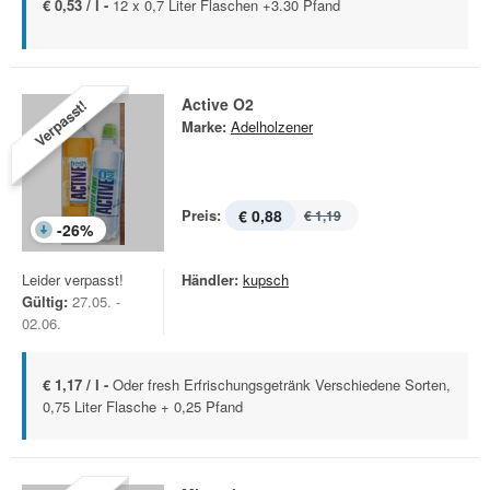
€ 0,53 / l -
12 x 0,7 Liter Flaschen +3.30 Pfand
Active O2
Verpasst!
Marke:
Adelholzener
Preis:
€ 0,88
€ 1,19
-
26
%
Leider verpasst!
Händler:
kupsch
Gültig:
27.05. -
02.06.
€ 1,17 / l -
Oder fresh Erfrischungsgetränk Verschiedene Sorten,
0,75 Liter Flasche + 0,25 Pfand