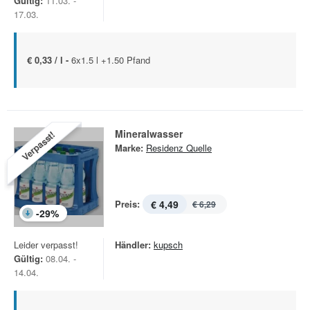
Gültig:
11.03. -
17.03.
€ 0,33 / l -
6x1.5 l +1.50 Pfand
Mineralwasser
Verpasst!
Marke:
Residenz Quelle
Preis:
€ 4,49
€ 6,29
-
29
%
Leider verpasst!
Händler:
kupsch
Gültig:
08.04. -
14.04.