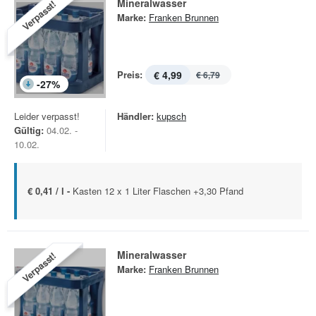
Mineralwasser
Verpasst!
Marke:
Franken Brunnen
Preis:
€ 4,99
€ 6,79
-
27
%
Leider verpasst!
Händler:
kupsch
Gültig:
04.02. -
10.02.
€ 0,41 / l -
Kasten 12 x 1 Liter Flaschen +3,30 Pfand
Mineralwasser
Verpasst!
Marke:
Franken Brunnen