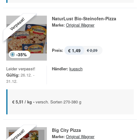
NaturLust Bio-Steinofen-Pizza
Verpasst!
Marke:
Original Wagner
Preis:
€ 1,49
€ 2,29
-
35
%
Leider verpasst!
Händler:
kupsch
Gültig:
26.12. -
31.12.
€ 5,51 / kg -
versch. Sorten 270-380 g
Big City Pizza
Verpasst!
Marke:
Original Wagner