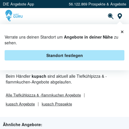
DIE Angebote App
56.122.869 Prospekte & Angebote
St
×
PROSPEKTE
ANGEBOTE
CASHBACK
Verrate uns deinen Standort um
Angebote in deiner Nähe
zu
sehen.
TIEFKÜHLPIZZA & -
FLAMMKUCHEN ANGEBOTE &
Standort festlegen
AKTIONEN BEI KUPSCH
Beim Händler
kupsch
sind aktuell alle Tiefkühlpizza & -
flammkuchen-Angebote abgelaufen.
Alle
Tiefkühlpizza & -flammkuchen
Angebote
kupsch
Angebote
kupsch
Prospekte
Ähnliche Angebote: