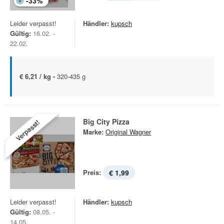
-
33
%
Leider verpasst!
Händler:
kupsch
Gültig:
16.02. -
22.02.
€ 6,21 / kg -
320-435 g
Big City Pizza
Verpasst!
Marke:
Original Wagner
Preis:
€ 1,99
Leider verpasst!
Händler:
kupsch
Gültig:
08.05. -
14.05.