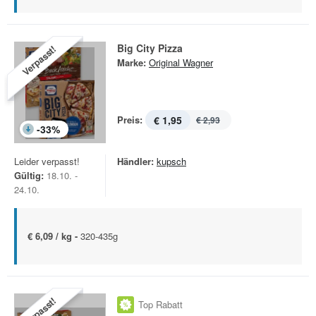
Big City Pizza
Verpasst!
Marke:
Original Wagner
Preis:
€ 1,95
€ 2,93
-
33
%
Leider verpasst!
Händler:
kupsch
Gültig:
18.10. -
24.10.
€ 6,09 / kg -
320-435g
Verpasst!
Top Rabatt