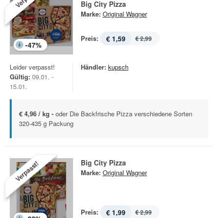
Big City Pizza
Marke:
Original Wagner
Preis:
€ 1,59
€ 2,99
-
47
%
Leider verpasst!
Händler:
kupsch
Gültig:
09.01. -
15.01.
€ 4,96 / kg -
oder Die Backfrische Pizza verschiedene Sorten
320-435 g Packung
Big City Pizza
Verpasst!
Marke:
Original Wagner
Preis:
€ 1,99
€ 2,99