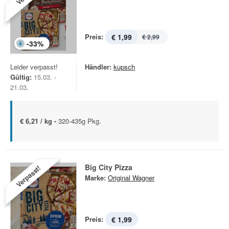
Preis:
€ 1,99
€ 2,99
-
33
%
Leider verpasst!
Händler:
kupsch
Gültig:
15.03. -
21.03.
€ 6,21 / kg -
320-435g Pkg.
Big City Pizza
Verpasst!
Marke:
Original Wagner
Preis:
€ 1,99