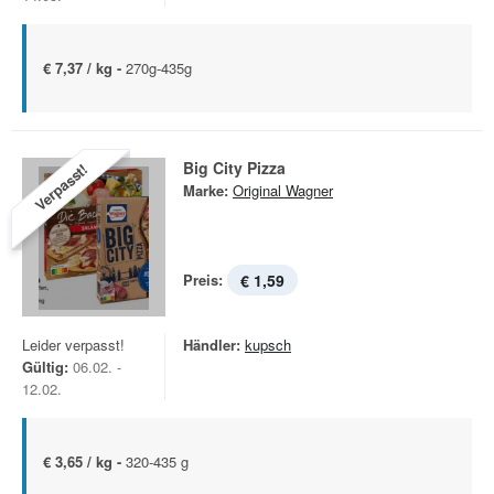
€ 7,37 / kg -
270g-435g
Big City Pizza
Verpasst!
Marke:
Original Wagner
Preis:
€ 1,59
Leider verpasst!
Händler:
kupsch
Gültig:
06.02. -
12.02.
€ 3,65 / kg -
320-435 g