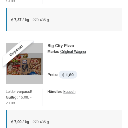
19.03.
€ 7,37 / kg -
270-435 g
Big City Pizza
Verpasst!
Marke:
Original Wagner
Preis:
€ 1,89
Leider verpasst!
Händler:
kupsch
Gültig:
15.08. -
20.08.
€ 7,00 / kg -
270-435 g