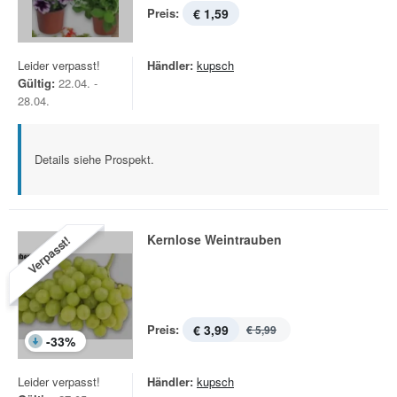
Preis:
€ 1,59
Leider verpasst!
Händler:
kupsch
Gültig:
22.04. -
28.04.
Details siehe Prospekt.
Kernlose Weintrauben
Verpasst!
Preis:
€ 3,99
€ 5,99
-
33
%
Leider verpasst!
Händler:
kupsch