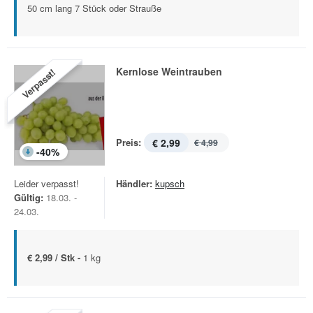
50 cm lang 7 Stück oder Strauße
Kernlose Weintrauben
Verpasst!
Preis:
€ 2,99
€ 4,99
-
40
%
Leider verpasst!
Händler:
kupsch
Gültig:
18.03. -
24.03.
€ 2,99 / Stk -
1 kg