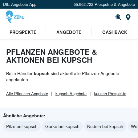
DIE Angebote App
55.962.722 Prospekte & Angebote
St
PROSPEKTE
ANGEBOTE
CASHBACK
PFLANZEN ANGEBOTE &
AKTIONEN BEI KUPSCH
Beim Händler
kupsch
sind aktuell alle Pflanzen-Angebote
abgelaufen.
Alle
Pflanzen
Angebote
kupsch
Angebote
kupsch
Prospekte
Ähnliche Angebote:
Pilze bei kupsch
Gurke bei kupsch
Nudeln bei kupsch
Wei