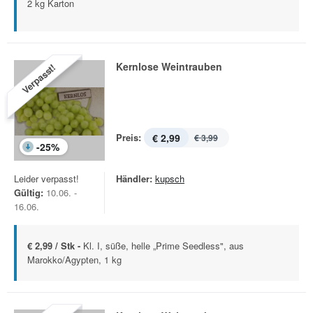
2 kg Karton
Kernlose Weintrauben
Verpasst!
Preis:
€ 2,99
€ 3,99
-
25
%
Leider verpasst!
Händler:
kupsch
Gültig:
10.06. -
16.06.
€ 2,99 / Stk -
Kl. I, süße, helle „Prime Seedless", aus
Marokko/Agypten, 1 kg