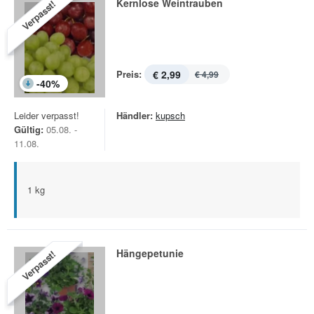
Kernlose Weintrauben
Verpasst!
Preis:
€ 2,99
€ 4,99
-
40
%
Leider verpasst!
Händler:
kupsch
Gültig:
05.08. -
11.08.
1 kg
Hängepetunie
Verpasst!