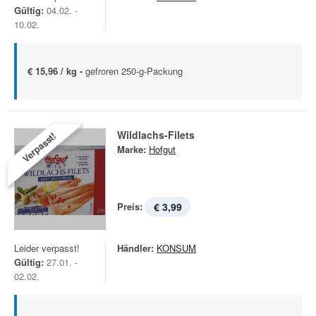
Gültig:
04.02. -
10.02.
€ 15,96 / kg -
gefroren 250-g-Packung
Wildlachs-Filets
Verpasst!
Marke:
Hofgut
Preis:
€ 3,99
Leider verpasst!
Händler:
KONSUM
Gültig:
27.01. -
02.02.