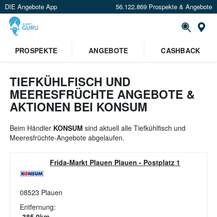
DIE Angebote App
56.122.869 Prospekte & Angebote
St
×
PROSPEKTE
ANGEBOTE
CASHBACK
Verrate uns deinen Standort um
Angebote in deiner Nähe
zu
sehen.
TIEFKÜHLFISCH UND
MEERESFRÜCHTE ANGEBOTE &
Standort festlegen
AKTIONEN BEI KONSUM
Beim Händler
KONSUM
sind aktuell alle Tiefkühlfisch und
Meeresfrüchte-Angebote abgelaufen.
Frida-Markt Plauen Plauen
-
Postplatz 1
08523
Plauen
Entfernung:
385.0
km