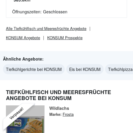
Öffnungszeiten:
Geschlossen
Alle
Tiefkühlfisch und Meeresfrüchte
Angebote
KONSUM
Angebote
KONSUM
Prospekte
Ähnliche Angebote:
Tiefkühlgerichte bei KONSUM
Eis bei KONSUM
Tiefkühlpiz
TIEFKÜHLFISCH UND MEERESFRÜCHTE
ANGEBOTE BEI KONSUM
Wildlachs
Verpasst!
Marke:
Frosta