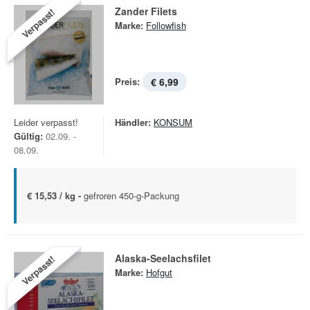
Zander Filets
Verpasst!
Marke:
Followfish
Preis:
€ 6,99
Leider verpasst!
Händler:
KONSUM
Gültig:
02.09. -
08.09.
€ 15,53 / kg -
gefroren 450-g-Packung
Alaska-Seelachsfilet
Verpasst!
Marke:
Hofgut