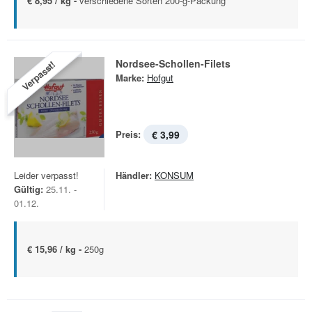
€ 8,95 / kg -
verschiedene Sorten 200-g-Packung
Nordsee-Schollen-Filets
Verpasst!
Marke:
Hofgut
Preis:
€ 3,99
Leider verpasst!
Händler:
KONSUM
Gültig:
25.11. -
01.12.
€ 15,96 / kg -
250g