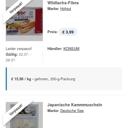
Wildlachs-Filets
Verpasst!
Marke:
Hofgut
Preis:
€ 3,99
Leider verpasst!
Händler:
KONSUM
Gültig:
22.07. -
28.07.
€ 15,96 / kg -
gefroren, 250-g-Packung
Japanische Kammmuscheln
Verpasst!
Marke:
Deutsche See