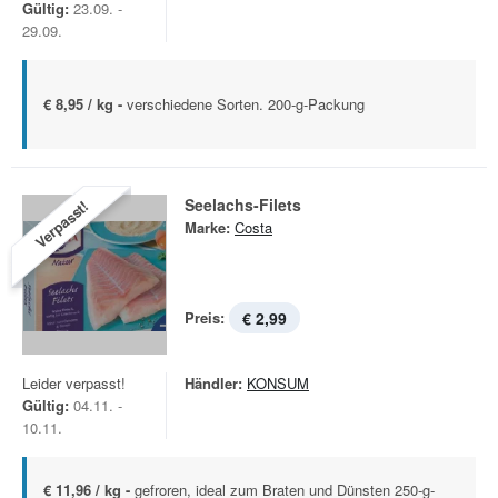
Gültig:
23.09. -
29.09.
€ 8,95 / kg -
verschiedene Sorten. 200-g-Packung
Seelachs-Filets
Verpasst!
Marke:
Costa
Preis:
€ 2,99
Leider verpasst!
Händler:
KONSUM
Gültig:
04.11. -
10.11.
€ 11,96 / kg -
gefroren, ideal zum Braten und Dünsten 250-g-