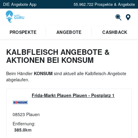
DIE Angebote App
55.962.722 Prospekte & Angebote
St
×
PROSPEKTE
ANGEBOTE
CASHBACK
Verrate uns deinen Standort um
Angebote in deiner Nähe
zu
sehen.
KALBFLEISCH ANGEBOTE &
AKTIONEN BEI KONSUM
Standort festlegen
Beim Händler
KONSUM
sind aktuell alle Kalbfleisch-Angebote
abgelaufen.
Frida-Markt Plauen Plauen
-
Postplatz 1
08523
Plauen
Entfernung:
385.0
km