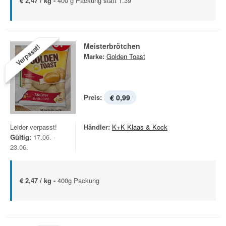
€ 2,47 / kg -
400 g Packung statt 1.39
Meisterbrötchen
Verpasst!
Marke:
Golden Toast
Preis:
€ 0,99
Leider verpasst!
Händler:
K+K Klaas & Kock
Gültig:
17.06. -
23.06.
€ 2,47 / kg -
400g Packung