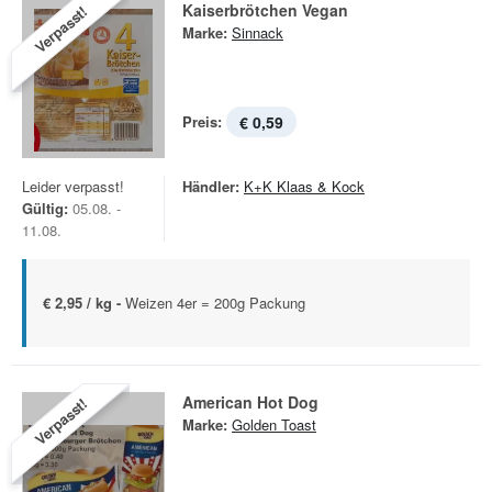
Kaiserbrötchen Vegan
Verpasst!
Marke:
Sinnack
Preis:
€ 0,59
Leider verpasst!
Händler:
K+K Klaas & Kock
Gültig:
05.08. -
11.08.
€ 2,95 / kg -
Weizen 4er = 200g Packung
American Hot Dog
Verpasst!
Marke:
Golden Toast