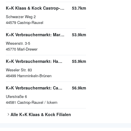
K+K Klaas & Kock Castrop-Rauxel
53.7km
Schwarzer Weg 2
44579
Castrop-Rauxel
K+K Verbrauchermarkt: Marl-Drewer
53.9km
Wiesenstr. 3-5
45770
Marl-Drewer
K+K Verbrauchermarkt: Hamminkeln-Brünen
55.9km
Weseler Str. 83
46499
Hamminkeln-Brünen
K+K Verbrauchermarkt: Castrop-Rauxel / Ickern
56.9km
Uferstraße 6
44581
Castrop-Rauxel / Ickern
Alle
K+K Klaas & Kock
Filialen