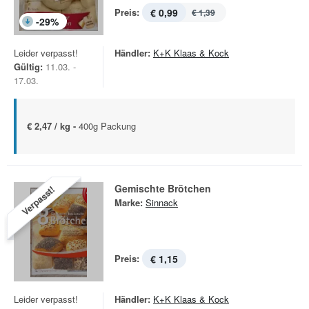
Preis:
€ 0,99
€ 1,39
-
29
%
Leider verpasst!
Händler:
K+K Klaas & Kock
Gültig:
11.03. -
17.03.
€ 2,47 / kg -
400g Packung
Gemischte Brötchen
Verpasst!
Marke:
Sinnack
Preis:
€ 1,15
Leider verpasst!
Händler:
K+K Klaas & Kock