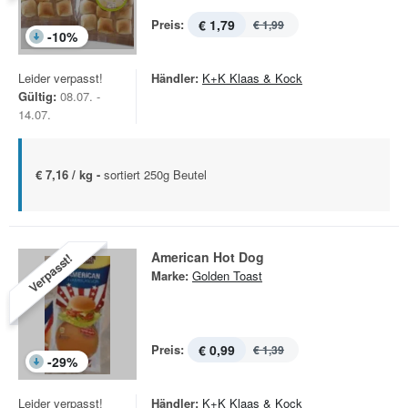
Preis:
€ 1,79
€ 1,99
-
10
%
Leider verpasst!
Händler:
K+K Klaas & Kock
Gültig:
08.07. -
14.07.
€ 7,16 / kg -
sortiert 250g Beutel
American Hot Dog
Verpasst!
Marke:
Golden Toast
Preis:
€ 0,99
€ 1,39
-
29
%
Leider verpasst!
Händler:
K+K Klaas & Kock