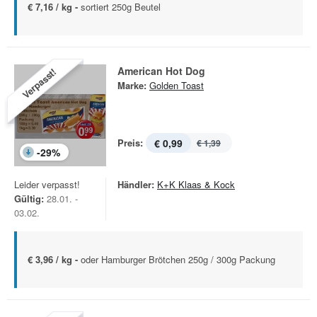
€ 7,16 / kg -
sortiert 250g Beutel
American Hot Dog
Verpasst!
Marke:
Golden Toast
Preis:
€ 0,99
€ 1,39
-
29
%
Leider verpasst!
Händler:
K+K Klaas & Kock
Gültig:
28.01. -
03.02.
€ 3,96 / kg -
oder Hamburger Brötchen 250g / 300g Packung