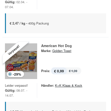
Gültig:
02.04. -
07.04.
€ 2,47 / kg -
400g Packung
American Hot Dog
Verpasst!
Marke:
Golden Toast
Preis:
€ 0,99
€ 1,39
-
29
%
Leider verpasst!
Händler:
K+K Klaas & Kock
Gültig:
08.07. -
14.07.