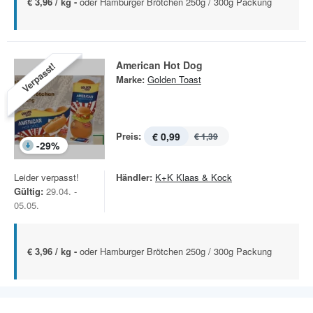
€ 3,96 / kg -
oder Hamburger Brötchen 250g / 300g Packung
American Hot Dog
Verpasst!
Marke:
Golden Toast
Preis:
€ 0,99
€ 1,39
-
29
%
Leider verpasst!
Händler:
K+K Klaas & Kock
Gültig:
29.04. -
05.05.
€ 3,96 / kg -
oder Hamburger Brötchen 250g / 300g Packung