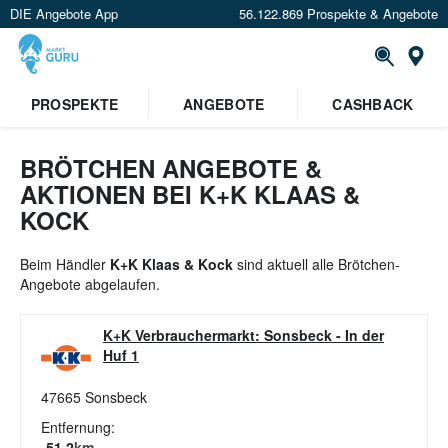
DIE Angebote App
56.122.869 Prospekte & Angebote
St
×
PROSPEKTE
ANGEBOTE
CASHBACK
Verrate uns deinen Standort um
Angebote in deiner Nähe
zu
sehen.
BRÖTCHEN ANGEBOTE &
AKTIONEN BEI K+K KLAAS &
Standort festlegen
KOCK
Beim Händler
K+K Klaas & Kock
sind aktuell alle Brötchen-
Angebote abgelaufen.
K+K Verbrauchermarkt: Sonsbeck
-
In der
Huf 1
47665
Sonsbeck
Entfernung:
51.2
km