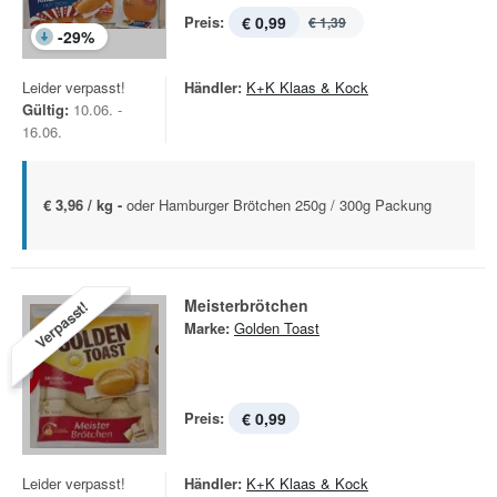
Preis:
€ 0,99
€ 1,39
-
29
%
Leider verpasst!
Händler:
K+K Klaas & Kock
Gültig:
10.06. -
16.06.
€ 3,96 / kg -
oder Hamburger Brötchen 250g / 300g Packung
Meisterbrötchen
Verpasst!
Marke:
Golden Toast
Preis:
€ 0,99
Leider verpasst!
Händler:
K+K Klaas & Kock