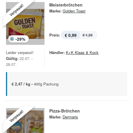
Meisterbrötchen
Verpasst!
Marke:
Golden Toast
Preis:
€ 0,99
€ 1,39
-
29
%
Leider verpasst!
Händler:
K+K Klaas & Kock
Gültig:
22.07. -
28.07.
€ 2,47 / kg -
400g Packung
Pizza-Brötchen
Verpasst!
Marke:
Dermaris