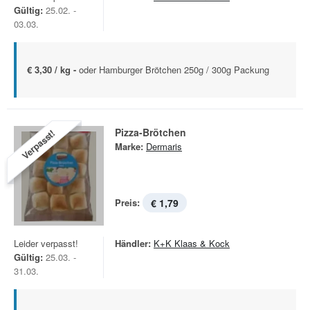
Gültig:
25.02. -
03.03.
€ 3,30 / kg -
oder Hamburger Brötchen 250g / 300g Packung
Pizza-Brötchen
Verpasst!
Marke:
Dermaris
Preis:
€ 1,79
Leider verpasst!
Händler:
K+K Klaas & Kock
Gültig:
25.03. -
31.03.