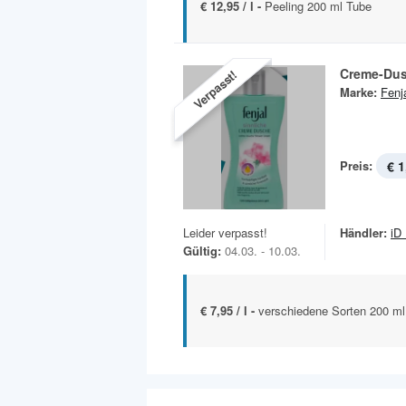
€ 12,95 / l -
Peeling 200 ml Tube
Creme-Du
Verpasst!
Marke:
Fenj
Preis:
€ 1
Leider verpasst!
Händler:
iD
Gültig:
04.03. - 10.03.
€ 7,95 / l -
verschiedene Sorten 200 ml