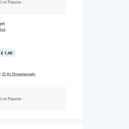
0 ml Flasche
el
Axe
€ 1,49
:
iD Ihr Drogeriemarkt
0 ml Flasche