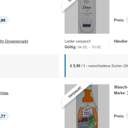
,99
Preis:
 Ihr Drogeriemarkt
Leider verpasst!
Händler
Gültig:
04.02. - 10.02.
€ 5,96 / l -
verschiedene Sorten 25
Wasch
Verpasst!
chdas
Marke:
,77
Preis: