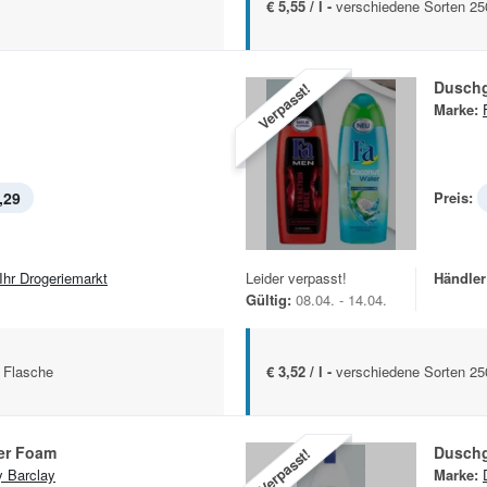
€ 5,55 / l -
verschiedene Sorten 25
Duschg
Verpasst!
Marke:
,29
Preis:
 Ihr Drogeriemarkt
Leider verpasst!
Händler
Gültig:
08.04. - 14.04.
 Flasche
€ 3,52 / l -
verschiedene Sorten 25
er Foam
Duschg
Verpasst!
y Barclay
Marke: