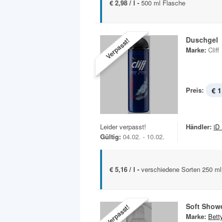
€ 2,98 / l -
500 ml Flasche
Duschgel
Verpasst!
Marke:
Cliff
Preis:
€ 1
Leider verpasst!
Händler:
iD
Gültig:
04.02. - 10.02.
€ 5,16 / l -
verschiedene Sorten 250 ml
Soft Show
Verpasst!
Marke:
Bett