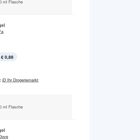
0 ml Flasche
el
Fa
€ 0,88
:
iD Ihr Drogeriemarkt
0 ml Flasche
el
Dove