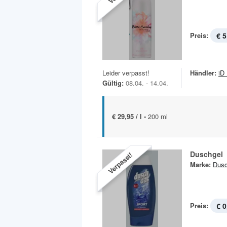
Preis:
€ 5
Leider verpasst!
Händler:
iD
Gültig:
08.04. - 14.04.
€ 29,95 / l -
200 ml
Duschgel
Verpasst!
Marke:
Dus
Preis:
€ 0