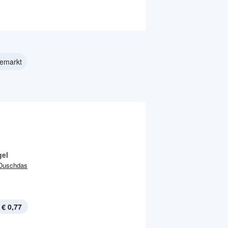
iemarkt
el
Duschdas
€ 0,77