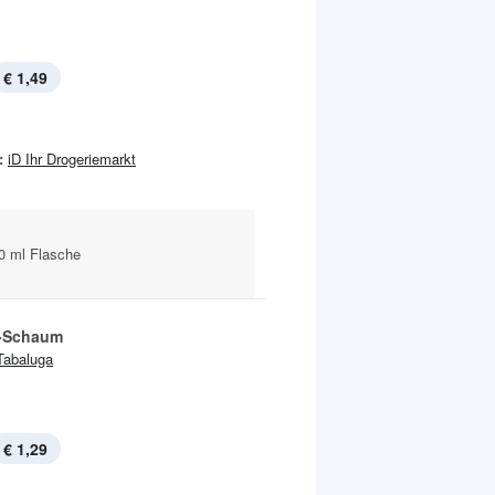
€ 1,49
:
iD Ihr Drogeriemarkt
0 ml Flasche
-Schaum
Tabaluga
€ 1,29