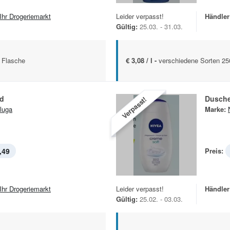
 Ihr Drogeriemarkt
Leider verpasst!
Händler
Gültig:
25.03. - 31.03.
 Flasche
€ 3,08 / l -
verschiedene Sorten 25
d
Dusch
Verpasst!
luga
Marke:
,49
Preis:
 Ihr Drogeriemarkt
Leider verpasst!
Händler
Gültig:
25.02. - 03.03.