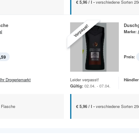
€ 5,96 / l -
verschiedene Sorten 25
sche
Duschg
Verpasst!
al
Marke:
,59
Preis:
 Ihr Drogeriemarkt
Leider verpasst!
Händler
Gültig:
02.04. - 07.04.
 Flasche
€ 5,96 / l -
verschiedene Sorten 25