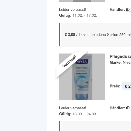
Leider verpasst!
Händler:
iD
Gültig:
11.02. - 17.02.
€ 3,08 / l -
verschiedene Sorten 250 ml
Pflegedus
Verpasst!
Marke:
Nive
Preis:
€ 2
Leider verpasst!
Händler:
iD
Gültig:
18.03. - 24.03.