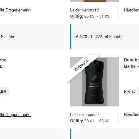
 Ihr Drogeriemarkt
Leider verpasst!
Händler
Gültig:
25.03. - 31.03.
 Flasche
€ 5,73 / l -
225 ml Flasche
che
Duschg
Verpasst!
a
Marke:
,59
Preis:
 Ihr Drogeriemarkt
Leider verpasst!
Händler
Gültig:
28.01. - 03.02.