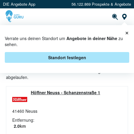
DIE Angebote App
56.122.869 Prospekte & Angebote
St
×
PROSPEKTE
ANGEBOTE
CASHBACK
Verrate uns deinen Standort um
Angebote in deiner Nähe
zu
sehen.
BETTEN ANGEBOTE & AKTIONEN
BEI HÖFFNER
Standort festlegen
Beim Händler
Höffner
sind aktuell alle Betten-Angebote
abgelaufen.
Höffner Neuss
-
Schanzenstraße 1
41460
Neuss
Entfernung:
2.0
km