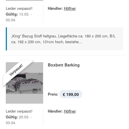
Leider verpasst!
Händler:
Höffner
Gültig:
13.03. -
03.04.
„King“ Bezug Stoff hellgrau, Liegefläche ca. 180 x 200 cm, B/L
ca. 192 x 230 cm, 131cm hoch, bestehe...
Boxbett Barking
Verpasst!
Preis:
€ 199,00
Leider verpasst!
Händler:
Höffner
Gültig:
20.03. -
03.04.