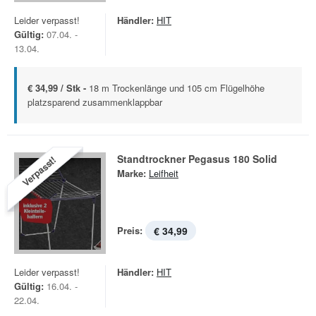
Leider verpasst!
Händler:
HIT
Gültig:
07.04. -
13.04.
€ 34,99 / Stk -
18 m Trockenlänge und 105 cm Flügelhöhe
platzsparend zusammenklappbar
Standtrockner Pegasus 180 Solid
Verpasst!
Marke:
Leifheit
Preis:
€ 34,99
Leider verpasst!
Händler:
HIT
Gültig:
16.04. -
22.04.