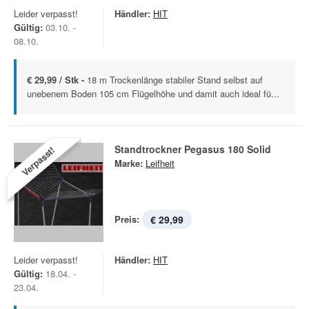
Leider verpasst!
Händler:
HIT
Gültig:
03.10. -
08.10.
€ 29,99 / Stk -
18 m Trockenlänge stabiler Stand selbst auf
unebenem Boden 105 cm Flügelhöhe und damit auch ideal fü...
Standtrockner Pegasus 180 Solid
Verpasst!
Marke:
Leifheit
Preis:
€ 29,99
Leider verpasst!
Händler:
HIT
Gültig:
18.04. -
23.04.