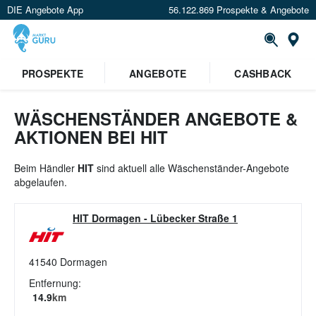
DIE Angebote App
56.122.869 Prospekte & Angebote
St
×
PROSPEKTE
ANGEBOTE
CASHBACK
Verrate uns deinen Standort um
Angebote in deiner Nähe
zu
sehen.
WÄSCHENSTÄNDER ANGEBOTE &
AKTIONEN BEI HIT
Standort festlegen
Beim Händler
HIT
sind aktuell alle Wäschenständer-Angebote
abgelaufen.
HIT Dormagen
-
Lübecker Straße 1
41540
Dormagen
Entfernung:
14.9
km