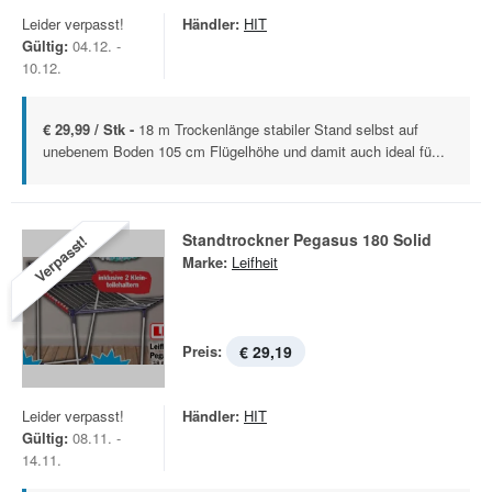
Leider verpasst!
Händler:
HIT
Gültig:
04.12. -
10.12.
€ 29,99 / Stk -
18 m Trockenlänge stabiler Stand selbst auf
unebenem Boden 105 cm Flügelhöhe und damit auch ideal fü...
Standtrockner Pegasus 180 Solid
Verpasst!
Marke:
Leifheit
Preis:
€ 29,19
Leider verpasst!
Händler:
HIT
Gültig:
08.11. -
14.11.