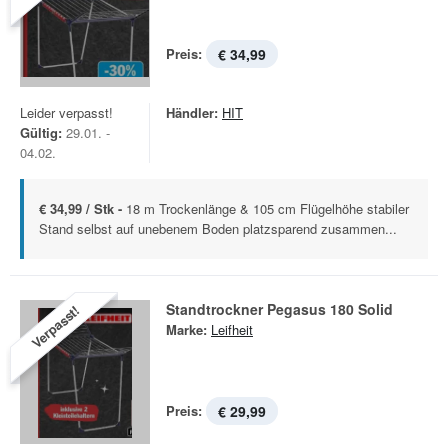
Preis:
€ 34,99
Leider verpasst!
Händler:
HIT
Gültig:
29.01. -
04.02.
€ 34,99 / Stk -
18 m Trockenlänge & 105 cm Flügelhöhe stabiler
Stand selbst auf unebenem Boden platzsparend zusammen...
Standtrockner Pegasus 180 Solid
Verpasst!
Marke:
Leifheit
Preis:
€ 29,99