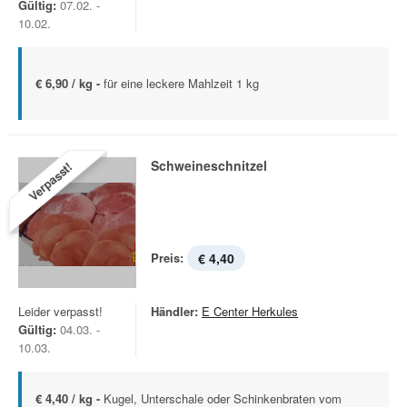
Gültig:
07.02. -
10.02.
€ 6,90 / kg -
für eine leckere Mahlzeit 1 kg
Schweineschnitzel
Verpasst!
Preis:
€ 4,40
Leider verpasst!
Händler:
E Center Herkules
Gültig:
04.03. -
10.03.
€ 4,40 / kg -
Kugel, Unterschale oder Schinkenbraten vom