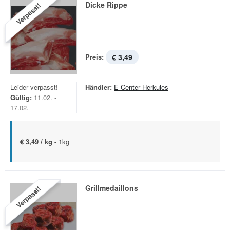
Dicke Rippe
Verpasst!
Preis:
€ 3,49
Leider verpasst!
Händler:
E Center Herkules
Gültig:
11.02. -
17.02.
€ 3,49 / kg -
1kg
Grillmedaillons
Verpasst!