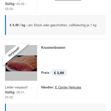
Gültig:
25.02. -
03.03.
€ 4,49 / kg -
am Stück oder geschnitten, vollfleischig je 1 kg
Krustenbraten
Verpasst!
Preis:
€ 3,99
Leider verpasst!
Händler:
E Center Herkules
Gültig:
28.01. -
03.02.