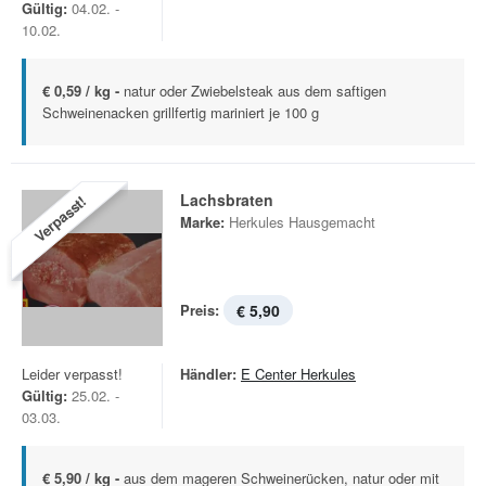
Gültig:
04.02. -
10.02.
€ 0,59 / kg -
natur oder Zwiebelsteak aus dem saftigen
Schweinenacken grillfertig mariniert je 100 g
Lachsbraten
Verpasst!
Marke:
Herkules Hausgemacht
Preis:
€ 5,90
Leider verpasst!
Händler:
E Center Herkules
Gültig:
25.02. -
03.03.
€ 5,90 / kg -
aus dem mageren Schweinerücken, natur oder mit