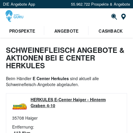
DIE Angebote App
55.962.722 Prospekte & Angebote
St
×
PROSPEKTE
ANGEBOTE
CASHBACK
Verrate uns deinen Standort um
Angebote in deiner Nähe
zu
sehen.
SCHWEINEFLEISCH ANGEBOTE &
AKTIONEN BEI E CENTER
Standort festlegen
HERKULES
Beim Händler
E Center Herkules
sind aktuell alle
Schweinefleisch-Angebote abgelaufen.
HERKULES E-Center Haiger
-
Hinterm
Graben 4-10
35708
Haiger
Entfernung:
113.8
km