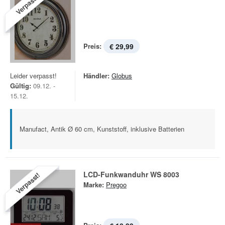
Verpasst!
Preis:
€ 29,99
Leider verpasst!
Händler:
Globus
Gültig:
09.12. -
15.12.
Manufact, Antik Ø 60 cm, Kunststoff, inklusive Batterien
LCD-Funkwanduhr WS 8003
Verpasst!
Marke:
Pregoo