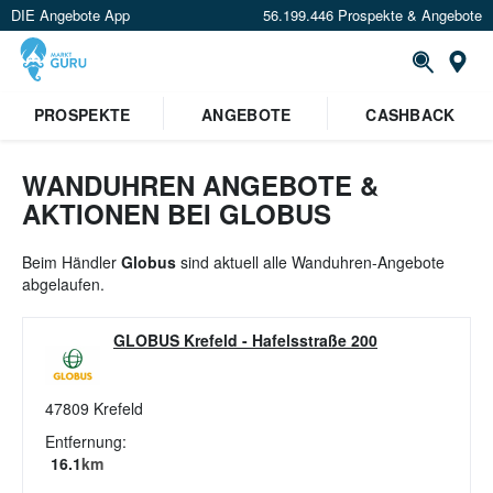
DIE Angebote App
56.199.446 Prospekte & Angebote
St
×
PROSPEKTE
ANGEBOTE
CASHBACK
Verrate uns deinen Standort um
Angebote in deiner Nähe
zu
sehen.
WANDUHREN ANGEBOTE &
AKTIONEN BEI GLOBUS
Standort festlegen
Beim Händler
Globus
sind aktuell alle Wanduhren-Angebote
abgelaufen.
GLOBUS Krefeld
-
Hafelsstraße 200
47809
Krefeld
Entfernung:
16.1
km