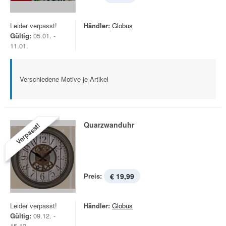
Leider verpasst!
Händler:
Globus
Gültig:
05.01. -
11.01.
Verschiedene Motive je Artikel
Quarzwanduhr
Verpasst!
Preis:
€ 19,99
Leider verpasst!
Händler:
Globus
Gültig:
09.12. -
15.12.