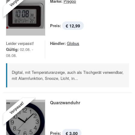
Verpasst!
Marke:
Pregoo
Preis:
€ 12,99
Leider verpasst!
Händler:
Globus
Gültig:
02.08. -
08.08.
Digital, mit Temperaturanzeige, auch als Tischgerät verwendbar,
mit Alarmfunktion, Snooze, Licht, in...
Quarzwanduhr
Verpasst!
Preis:
€ 3,00