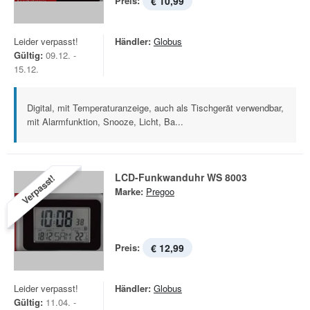
Preis:
€ 10,99
Leider verpasst!
Händler:
Globus
Gültig:
09.12. -
15.12.
Digital, mit Temperaturanzeige, auch als Tischgerät verwendbar,
mit Alarmfunktion, Snooze, Licht, Ba...
LCD-Funkwanduhr WS 8003
Verpasst!
Marke:
Pregoo
Preis:
€ 12,99
Leider verpasst!
Händler:
Globus
Gültig:
11.04. -