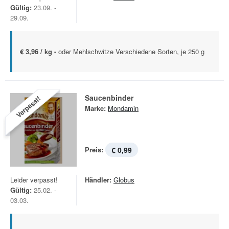
Gültig:
23.09. -
29.09.
€ 3,96 / kg -
oder Mehlschwitze Verschiedene Sorten, je 250 g
Saucenbinder
Verpasst!
Marke:
Mondamin
Preis:
€ 0,99
Leider verpasst!
Händler:
Globus
Gültig:
25.02. -
03.03.