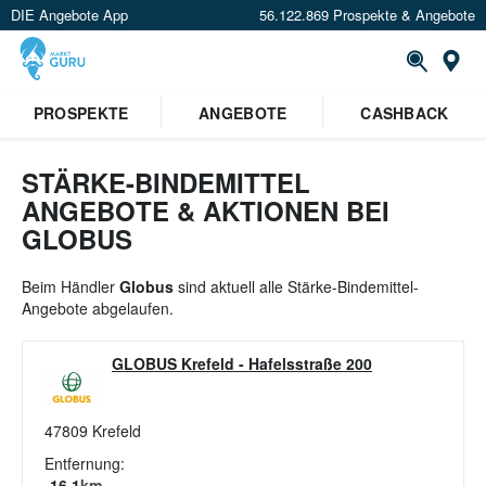
DIE Angebote App
56.122.869 Prospekte & Angebote
St
×
PROSPEKTE
ANGEBOTE
CASHBACK
Verrate uns deinen Standort um
Angebote in deiner Nähe
zu
sehen.
STÄRKE-BINDEMITTEL
ANGEBOTE & AKTIONEN BEI
Standort festlegen
GLOBUS
Beim Händler
Globus
sind aktuell alle Stärke-Bindemittel-
Angebote abgelaufen.
GLOBUS Krefeld
-
Hafelsstraße 200
47809
Krefeld
Entfernung:
16.1
km