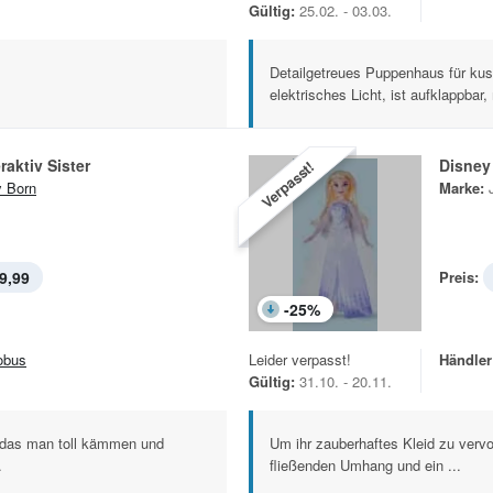
Gültig:
25.02. - 03.03.
Detailgetreues Puppenhaus für kus
elektrisches Licht, ist aufklappbar,
raktiv Sister
Disney
Verpasst!
 Born
Marke:
9,99
Preis:
-
25
%
obus
Leider verpasst!
Händler
Gültig:
31.10. - 20.11.
, das man toll kämmen und
Um ihr zauberhaftes Kleid zu vervol
.
fließenden Umhang und ein ...