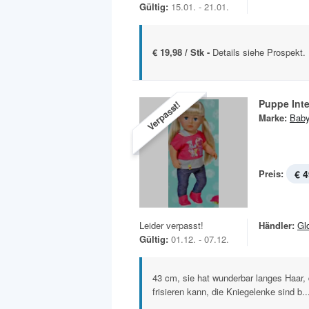
Gültig:
15.01. - 21.01.
€ 19,98 / Stk -
Details siehe Prospekt.
Puppe Inte
Verpasst!
Marke:
Baby
Preis:
€ 4
Leider verpasst!
Händler:
Gl
Gültig:
01.12. - 07.12.
43 cm, sie hat wunderbar langes Haar
frisieren kann, die Kniegelenke sind b..