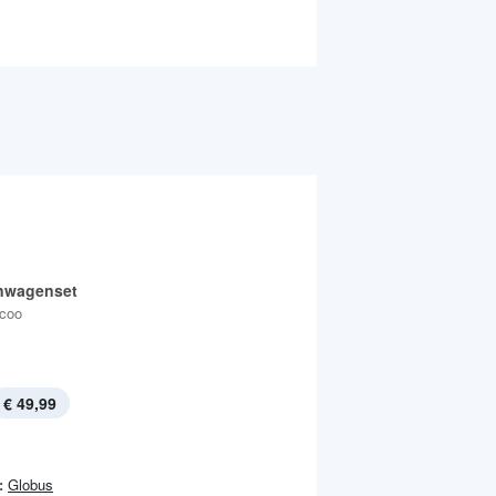
nwagenset
icoo
€ 49,99
:
Globus