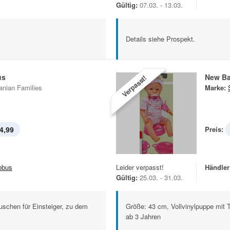
Gültig:
07.03. - 13.03.
Details siehe Prospekt.
us
New Ba
Verpasst!
anian Families
Marke:
4,99
Preis:
obus
Leider verpasst!
Händler
Gültig:
25.03. - 31.03.
äuschen für Einsteiger, zu dem
Größe: 43 cm, Vollvinylpuppe mit 
ab 3 Jahren