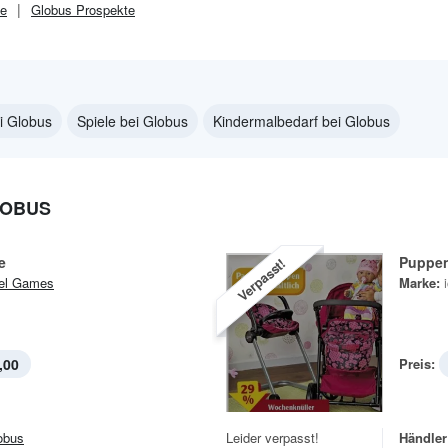
e
Globus
Prospekte
ei Globus
Spiele bei Globus
Kindermalbedarf bei Globus
LOBUS
e
Puppe
Verpasst!
el Games
Marke:
,00
Preis:
obus
Leider verpasst!
Händler