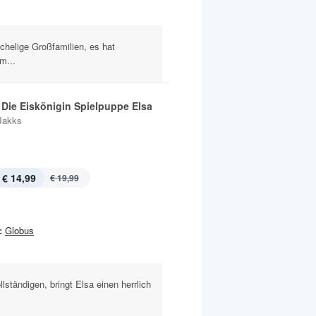
chelige Großfamilien, es hat
 m...
 Die Eiskönigin Spielpuppe Elsa
Jakks
€ 14,99
€ 19,99
:
Globus
lständigen, bringt Elsa einen herrlich