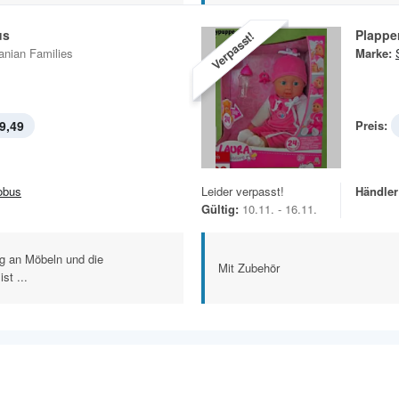
us
Plappe
Verpasst!
anian Families
Marke:
9,49
Preis:
obus
Leider verpasst!
Händler
Gültig:
10.11. - 16.11.
ng an Möbeln und die
Mit Zubehör
st ...