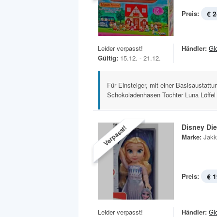
Preis:
€ 2
Leider verpasst!
Händler:
Gl
Gültig:
15.12. - 21.12.
Für Einsteiger, mit einer Basisaustatt
Schokoladenhasen Tochter Luna Löffel i
Disney Die
Verpasst!
Marke:
Jakk
Preis:
€ 1
Leider verpasst!
Händler:
Gl