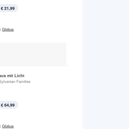
€ 21,99
:
Globus
aus mit Licht
Sylvanian Families
€ 64,99
:
Globus