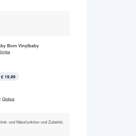
by Born Vinylbaby
Simba
€ 19,99
:
Globus
Trink- und Nässfunktion und Zubehör,