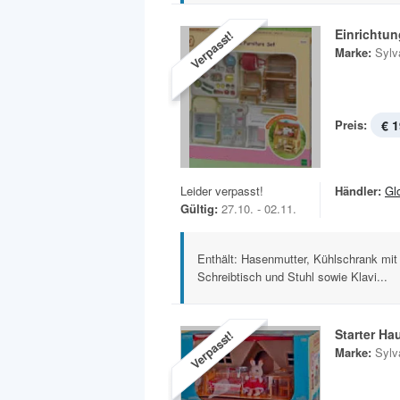
Einrichtun
Verpasst!
Marke:
Sylv
Preis:
€ 1
Leider verpasst!
Händler:
Gl
Gültig:
27.10. - 02.11.
Enthält: Hasenmutter, Kühlschrank mit 
Schreibtisch und Stuhl sowie Klavi...
Starter Ha
Verpasst!
Marke:
Sylv