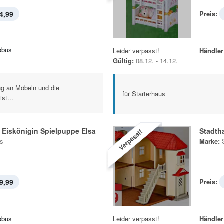
4,99
Preis:
obus
Leider verpasst!
Händler
Gültig:
08.12. - 14.12.
ung an Möbeln und die
für Starterhaus
st...
 Eiskönigin Spielpuppe Elsa
Stadth
Verpasst!
s
Marke:
9,99
Preis:
obus
Leider verpasst!
Händler