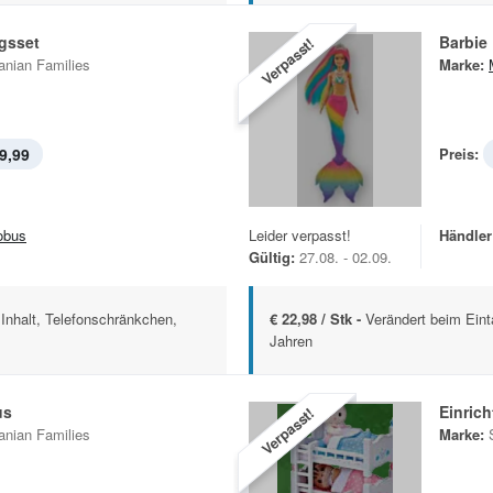
gsset
Barbie
Verpasst!
anian Families
Marke:
9,99
Preis:
obus
Leider verpasst!
Händler
Gültig:
27.08. - 02.09.
Inhalt, Telefonschränkchen,
€ 22,98 / Stk -
Verändert beim Eint
Jahren
us
Einric
Verpasst!
anian Families
Marke: