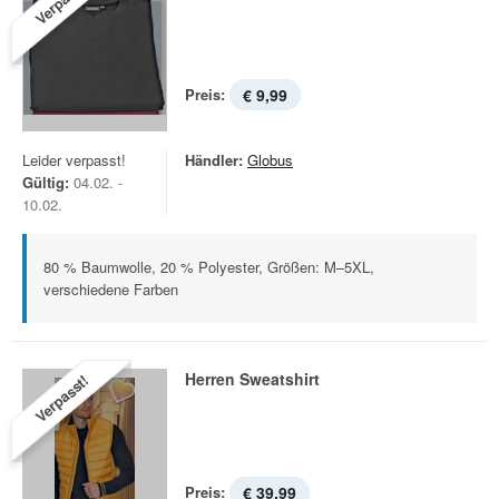
Verpasst!
Preis:
€ 9,99
Leider verpasst!
Händler:
Globus
Gültig:
04.02. -
10.02.
80 % Baumwolle, 20 % Polyester, Größen: M–5XL,
verschiedene Farben
Herren Sweatshirt
Verpasst!
Preis:
€ 39,99