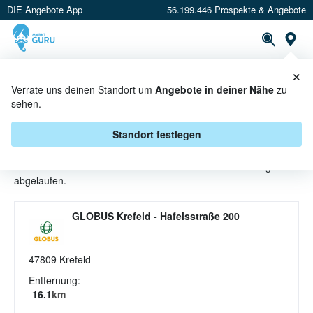
DIE Angebote App
56.199.446 Prospekte & Angebote
St
×
PROSPEKTE
ANGEBOTE
CASHBACK
Verrate uns deinen Standort um
Angebote in deiner Nähe
zu
sehen.
HERREN JACKEN ANGEBOTE &
AKTIONEN BEI GLOBUS
Standort festlegen
Beim Händler
Globus
sind aktuell alle Herren Jacken-Angebote
abgelaufen.
GLOBUS Krefeld
-
Hafelsstraße 200
47809
Krefeld
Entfernung:
16.1
km