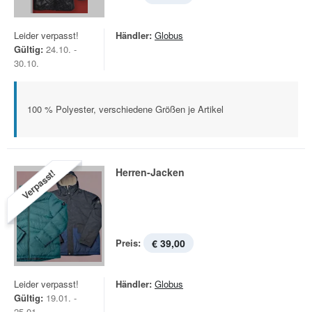
Leider verpasst!
Händler:
Globus
Gültig:
24.10. -
30.10.
100 % Polyester, verschiedene Größen je Artikel
Herren-Jacken
Verpasst!
Preis:
€ 39,00
Leider verpasst!
Händler:
Globus
Gültig:
19.01. -
25.01.