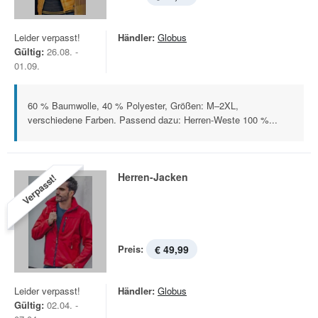
Leider verpasst!
Händler:
Globus
Gültig:
26.08. -
01.09.
60 % Baumwolle, 40 % Polyester, Größen: M–2XL,
verschiedene Farben. Passend dazu: Herren-Weste 100 %...
Herren-Jacken
Verpasst!
Preis:
€ 49,99
Leider verpasst!
Händler:
Globus
Gültig:
02.04. -