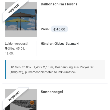
Balkonschirm Florenz
Verpasst!
Preis:
€ 45,00
Leider verpasst!
Händler:
Globus Baumarkt
Gültig:
05.04. -
13.05.
UV Schutz 80+, 1,40 x 2,10 m, Bespannung aus Polyester
(180g/m²), pulverbeschichteter Aluminiumstock...
Sonnensegel
Verpasst!