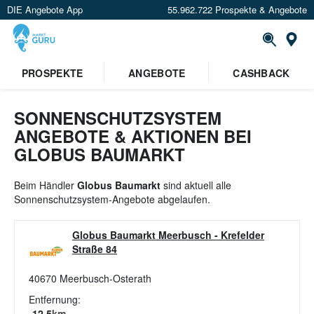
DIE Angebote App
55.962.722 Prospekte & Angebote
St
×
PROSPEKTE
ANGEBOTE
CASHBACK
Verrate uns deinen Standort um
Angebote in deiner Nähe
zu
sehen.
SONNENSCHUTZSYSTEM
ANGEBOTE & AKTIONEN BEI
Standort festlegen
GLOBUS BAUMARKT
Beim Händler
Globus Baumarkt
sind aktuell alle
Sonnenschutzsystem-Angebote abgelaufen.
Globus Baumarkt Meerbusch
-
Krefelder
Straße 84
40670
Meerbusch-Osterath
Entfernung:
12.5
km