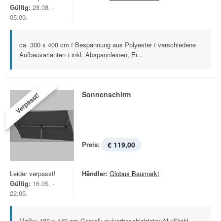
Gültig:
28.08. -
05.09.
ca. 300 x 400 cm ï Bespannung aus Polyester ï verschiedene
Aufbauvarianten ï inkl. Abspannleinen, Er...
Sonnenschirm
Verpasst!
Preis:
€ 119,00
Leider verpasst!
Händler:
Globus Baumarkt
Gültig:
16.05. -
22.05.
Maße: 190 x 140 cm Gestell: pulverbeschichteter Alu/Stahl