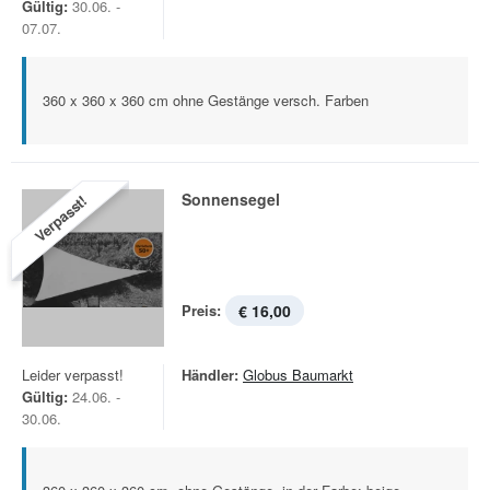
Gültig:
30.06. -
07.07.
360 x 360 x 360 cm ohne Gestänge versch. Farben
Sonnensegel
Verpasst!
Preis:
€ 16,00
Leider verpasst!
Händler:
Globus Baumarkt
Gültig:
24.06. -
30.06.