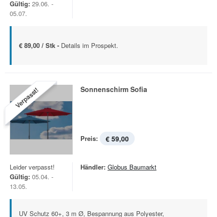
Gültig:
29.06. -
05.07.
€ 89,00 / Stk -
Details im Prospekt.
Sonnenschirm Sofia
Verpasst!
Preis:
€ 59,00
Leider verpasst!
Händler:
Globus Baumarkt
Gültig:
05.04. -
13.05.
UV Schutz 60+, 3 m Ø, Bespannung aus Polyester,