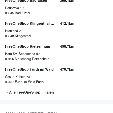
FreeOneShop Bad Elster
399.1km
Doubrava 109
08645
Bad Elster
FreeOneShop Klingenthal Einkaufszentrum „Zollamt“
412.1km
Hraničná 2
08248
Klingenthal
FreeOneShop Rietzenhain
458.7km
Hora Sv. Šebestiána 92
09496
Marienberg Reitzenhain
FreeOneShop Furth im Wald
479.7km
Česká Kubice 63
93437
Furth im Wald Furth
Alle
FreeOneShop
Filialen