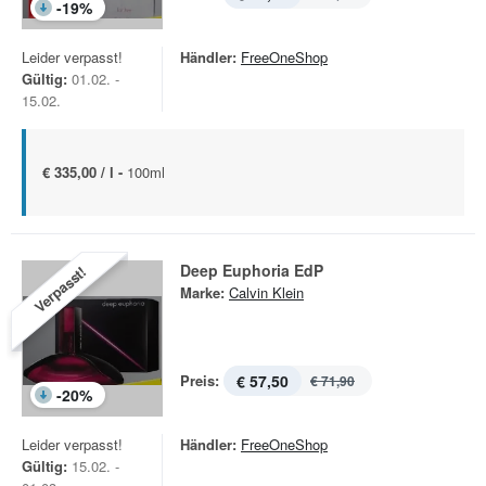
-
19
%
Leider verpasst!
Händler:
FreeOneShop
Gültig:
01.02. -
15.02.
€ 335,00 / l -
100ml
Deep Euphoria EdP
Verpasst!
Marke:
Calvin Klein
Preis:
€ 57,50
€ 71,90
-
20
%
Leider verpasst!
Händler:
FreeOneShop
Gültig:
15.02. -