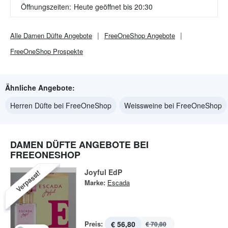
Öffnungszeiten:
Heute geöffnet bis 20:30
Alle
Damen Düfte
Angebote
FreeOneShop
Angebote
FreeOneShop
Prospekte
Ähnliche Angebote:
Herren Düfte bei FreeOneShop
Weissweine bei FreeOneShop
DAMEN DÜFTE ANGEBOTE BEI
FREEONESHOP
Joyful EdP
Verpasst!
Marke:
Escada
Preis:
€ 56,80
€ 70,80