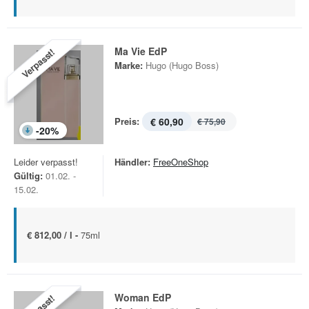
Ma Vie EdP
Verpasst!
Marke:
Hugo (Hugo Boss)
Preis:
€ 60,90
€ 75,90
-
20
%
Leider verpasst!
Händler:
FreeOneShop
Gültig:
01.02. -
15.02.
€ 812,00 / l -
75ml
Woman EdP