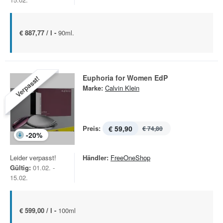
€ 887,77 / l -
90ml.
Euphoria for Women EdP
Verpasst!
Marke:
Calvin Klein
Preis:
€ 59,90
€ 74,80
-
20
%
Leider verpasst!
Händler:
FreeOneShop
Gültig:
01.02. -
15.02.
€ 599,00 / l -
100ml