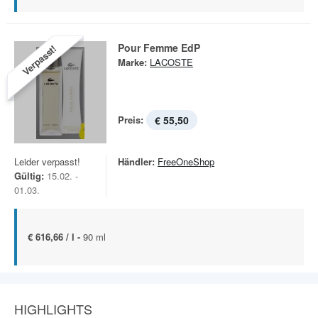
Pour Femme EdP
Verpasst!
Marke:
LACOSTE
Preis:
€ 55,50
Leider verpasst!
Händler:
FreeOneShop
Gültig:
15.02. -
01.03.
€ 616,66 / l -
90 ml
HIGHLIGHTS