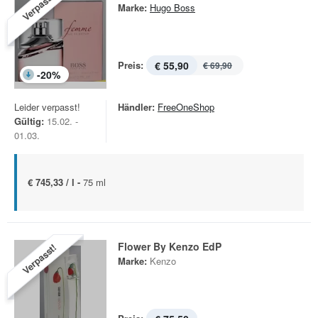
Verpasst!
Marke:
Hugo Boss
Preis:
€ 55,90
€ 69,90
-
20
%
Leider verpasst!
Händler:
FreeOneShop
Gültig:
15.02. -
01.03.
€ 745,33 / l -
75 ml
Flower By Kenzo EdP
Verpasst!
Marke:
Kenzo