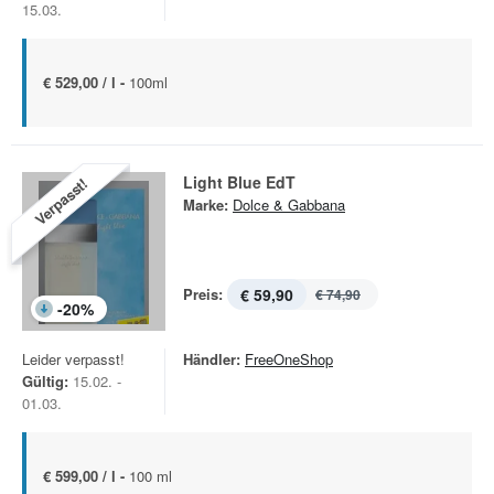
15.03.
€ 529,00 / l -
100ml
Light Blue EdT
Verpasst!
Marke:
Dolce & Gabbana
Preis:
€ 59,90
€ 74,90
-
20
%
Leider verpasst!
Händler:
FreeOneShop
Gültig:
15.02. -
01.03.
€ 599,00 / l -
100 ml