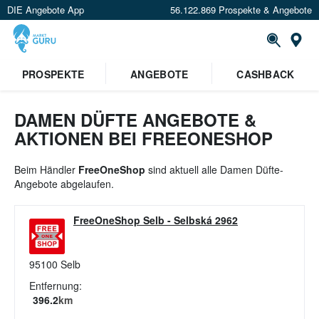
DIE Angebote App
56.122.869 Prospekte & Angebote
St
×
PROSPEKTE
ANGEBOTE
CASHBACK
Verrate uns deinen Standort um
Angebote in deiner Nähe
zu
sehen.
DAMEN DÜFTE ANGEBOTE &
AKTIONEN BEI FREEONESHOP
Standort festlegen
Beim Händler
FreeOneShop
sind aktuell alle Damen Düfte-
Angebote abgelaufen.
FreeOneShop Selb
-
Selbská 2962
95100
Selb
Entfernung:
396.2
km