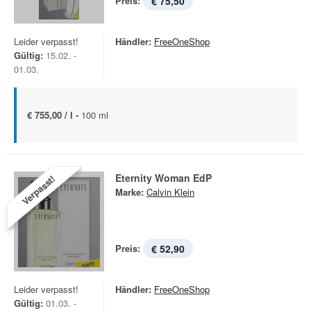
Preis:
€ 75,50
Leider verpasst!
Händler:
FreeOneShop
Gültig:
15.02. -
01.03.
€ 755,00 / l -
100 ml
Eternity Woman EdP
Verpasst!
Marke:
Calvin Klein
Preis:
€ 52,90
Leider verpasst!
Händler:
FreeOneShop
Gültig:
01.03. -