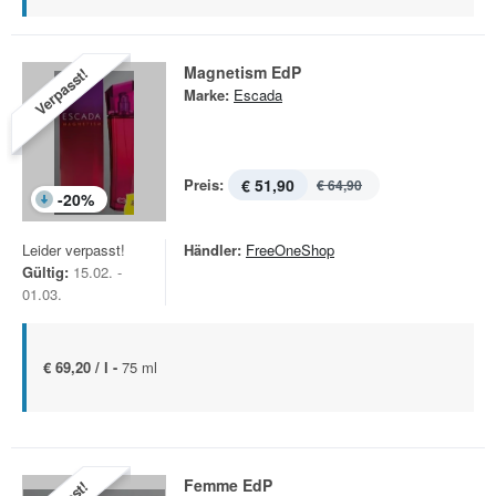
Magnetism EdP
Verpasst!
Marke:
Escada
Preis:
€ 51,90
€ 64,90
-
20
%
Leider verpasst!
Händler:
FreeOneShop
Gültig:
15.02. -
01.03.
€ 69,20 / l -
75 ml
Femme EdP