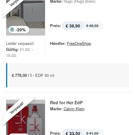
Verpasst!
Marke:
Hugo (Hugo Boss)
Preis:
€ 38,90
€ 48,58
-
20
%
Leider verpasst!
Händler:
FreeOneShop
Gültig:
01.03. -
15.03.
€ 778,00 / l -
EDP 50 ml
Red for Her EdP
Verpasst!
Marke:
Calvin Klein
Preis:
€ 33,50
€ 41,50