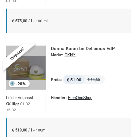
01.03.
€ 575,00 / l -
100 ml
Donna Karan be Delicious EdP
Verpasst!
Marke:
DKNY
Preis:
€ 51,90
€ 64,80
-
20
%
Leider verpasst!
Händler:
FreeOneShop
Gültig:
01.02. -
15.02.
€ 519,00 / l -
100ml