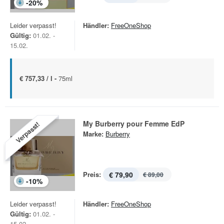
-
20
%
Leider verpasst!
Händler:
FreeOneShop
Gültig:
01.02. -
15.02.
€ 757,33 / l -
75ml
My Burberry pour Femme EdP
Verpasst!
Marke:
Burberry
Preis:
€ 79,90
€ 89,00
-
10
%
Leider verpasst!
Händler:
FreeOneShop
Gültig:
01.02. -
15.02.