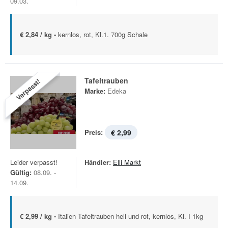
09.03.
€ 2,84 / kg -
kernlos, rot, Kl.1. 700g Schale
Tafeltrauben
Verpasst!
Marke:
Edeka
Preis:
€ 2,99
Leider verpasst!
Händler:
Elli Markt
Gültig:
08.09. -
14.09.
€ 2,99 / kg -
Italien Tafeltrauben hell und rot, kernlos, Kl. I 1kg