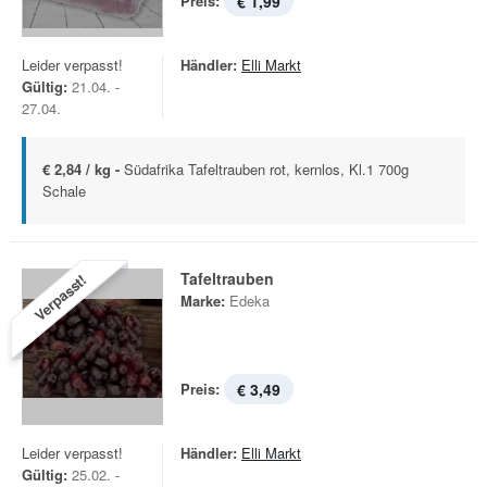
Preis:
€ 1,99
Leider verpasst!
Händler:
Elli Markt
Gültig:
21.04. -
27.04.
€ 2,84 / kg -
Südafrika Tafeltrauben rot, kernlos, Kl.1 700g
Schale
Tafeltrauben
Verpasst!
Marke:
Edeka
Preis:
€ 3,49
Leider verpasst!
Händler:
Elli Markt
Gültig:
25.02. -