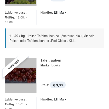
Leider verpasst!
Händler:
Elli Markt
Gültig:
12.08. -
18.08.
€ 1,99 / kg -
Italien Tafeltrauben hell „Victoria“, blau „Michele
Palieri“ oder Tafeltrauben rot „Red Globe“, Kl.I...
Tafeltrauben
Verpasst!
Marke:
Edeka
Preis:
€ 3,33
Leider verpasst!
Händler:
Elli Markt
Gültig:
13.01. -
19.01.