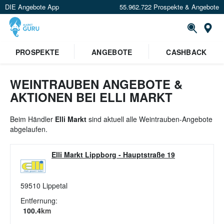
DIE Angebote App
55.962.722 Prospekte & Angebote
St
×
PROSPEKTE
ANGEBOTE
CASHBACK
Verrate uns deinen Standort um
Angebote in deiner Nähe
zu
sehen.
WEINTRAUBEN ANGEBOTE &
AKTIONEN BEI ELLI MARKT
Standort festlegen
Beim Händler
Elli Markt
sind aktuell alle Weintrauben-Angebote
abgelaufen.
Elli Markt Lippborg
-
Hauptstraße 19
59510
Lippetal
Entfernung:
100.4
km