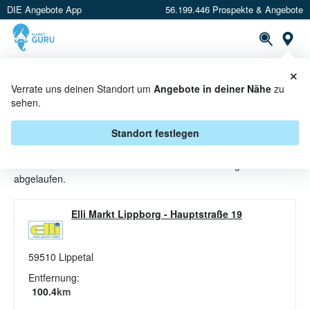
DIE Angebote App
56.199.446 Prospekte & Angebote
St
×
PROSPEKTE
ANGEBOTE
CASHBACK
Verrate uns deinen Standort um
Angebote in deiner Nähe
zu
sehen.
GURKE ANGEBOTE & AKTIONEN
BEI ELLI MARKT
Standort festlegen
Beim Händler
Elli Markt
sind aktuell alle Gurke-Angebote
abgelaufen.
Elli Markt Lippborg
-
Hauptstraße 19
59510
Lippetal
Entfernung:
100.4
km