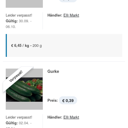
Leider verpasst!
Händler:
Elli Markt
Gültig:
30.09. -
06.10.
€ 6,45 / kg -
200 g
Gurke
Verpasst!
Preis:
€ 0,39
Leider verpasst!
Händler:
Elli Markt
Gültig:
02.04. -