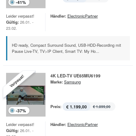
-
41
%
Leider verpasst!
Händler:
ElectronicPartner
Gültig:
26.01. -
23.02.
HD ready, Compact Surround Sound, USB-HDD-Recording mit
Pause Live-TV, TV>IP Client, Smart TV: My Ho...
4K LED-TV UE65MU6199
Verpasst!
Marke:
Samsung
Preis:
€ 1.199,00
€ 1.899,00
-
37
%
Leider verpasst!
Händler:
ElectronicPartner
Gültig:
26.01. -