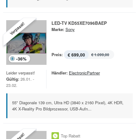
LED-TV KD55XE7096BAEP
Verpasst!
Marke:
Sony
Preis:
€ 699,00
€ 1.099,00
-
36
%
Leider verpasst!
Händler:
ElectronicPartner
Gültig:
26.01. -
23.02.
55" Diagonale 139 cm, Ultra HD (3840 x 2160 Pixel), 4K HDR,
4K X-Reality Pro Bildprozessor, USB-Aufn...
Top Rabatt