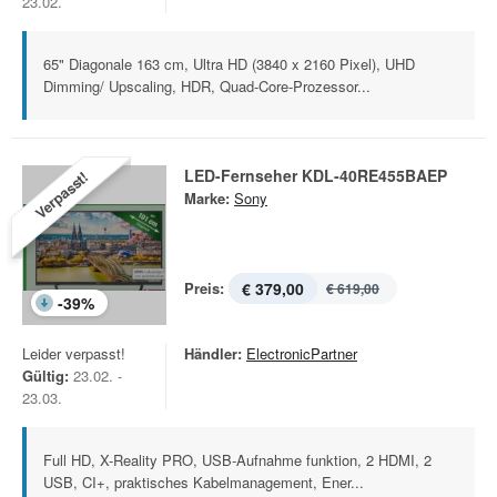
23.02.
65" Diagonale 163 cm, Ultra HD (3840 x 2160 Pixel), UHD
Dimming/ Upscaling, HDR, Quad-Core-Prozessor...
LED-Fernseher KDL-40RE455BAEP
Verpasst!
Marke:
Sony
Preis:
€ 379,00
€ 619,00
-
39
%
Leider verpasst!
Händler:
ElectronicPartner
Gültig:
23.02. -
23.03.
Full HD, X-Reality PRO, USB-Aufnahme funktion, 2 HDMI, 2
USB, CI+, praktisches Kabelmanagement, Ener...