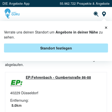
DIE Angebote App
55.962.722 Prospekte & Angebote
St
×
PROSPEKTE
ANGEBOTE
CASHBACK
Verrate uns deinen Standort um
Angebote in deiner Nähe
zu
sehen.
TV ANGEBOTE & AKTIONEN BEI
ELECTRONICPARTNER
Standort festlegen
Beim Händler
ElectronicPartner
sind aktuell alle TV-Angebote
abgelaufen.
EP:Fehrenbach
-
Gumbertstraße 86-88
40229
Düsseldorf
Entfernung:
5.0
km