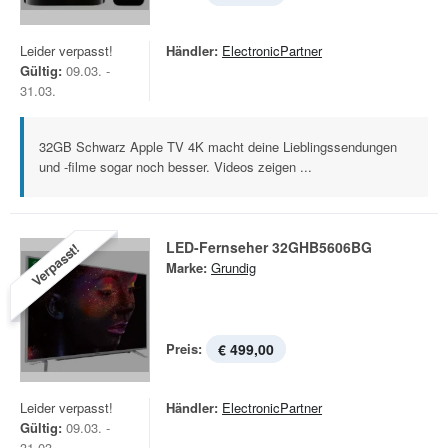
Leider verpasst!
Händler:
ElectronicPartner
Gültig:
09.03. -
31.03.
32GB Schwarz Apple TV 4K macht deine Lieblingssendungen
und -filme sogar noch besser. Videos zeigen ...
LED-Fernseher 32GHB5606BG
Verpasst!
Marke:
Grundig
Preis:
€ 499,00
Leider verpasst!
Händler:
ElectronicPartner
Gültig:
09.03. -
31.03.