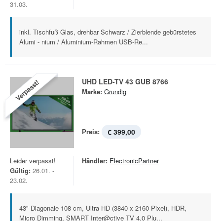
31.03.
inkl. Tischfuß Glas, drehbar Schwarz / Zierblende gebürstetes
Alumi - nium / Aluminium-Rahmen USB-Re...
UHD LED-TV 43 GUB 8766
Verpasst!
Marke:
Grundig
Preis:
€ 399,00
Leider verpasst!
Händler:
ElectronicPartner
Gültig:
26.01. -
23.02.
43" Diagonale 108 cm, Ultra HD (3840 x 2160 Pixel), HDR,
Micro Dimming, SMART Inter@ctive TV 4.0 Plu...