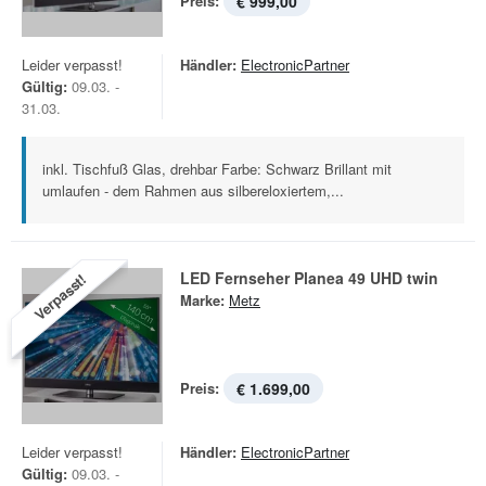
Preis:
€ 999,00
Leider verpasst!
Händler:
ElectronicPartner
Gültig:
09.03. -
31.03.
inkl. Tischfuß Glas, drehbar Farbe: Schwarz Brillant mit
umlaufen - dem Rahmen aus silbereloxiertem,...
LED Fernseher Planea 49 UHD twin
Verpasst!
Marke:
Metz
Preis:
€ 1.699,00
Leider verpasst!
Händler:
ElectronicPartner
Gültig:
09.03. -