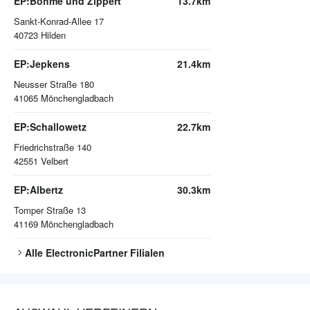
EP:Böhme und Zippert
13.7km
Sankt-Konrad-Allee 17
40723
Hilden
EP:Jepkens
21.4km
Neusser Straße 180
41065
Mönchengladbach
EP:Schallowetz
22.7km
Friedrichstraße 140
42551
Velbert
EP:Albertz
30.3km
Tomper Straße 13
41169
Mönchengladbach
Alle
ElectronicPartner
Filialen