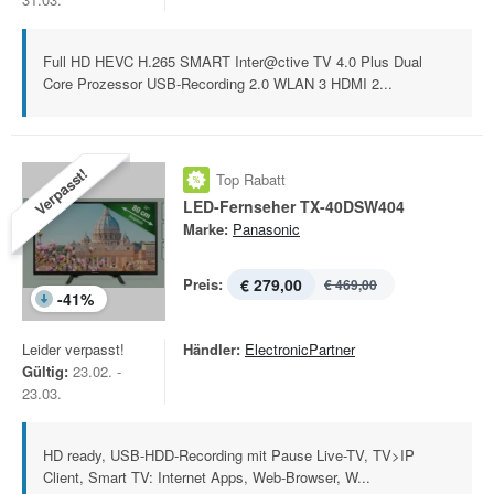
Full HD HEVC H.265 SMART Inter@ctive TV 4.0 Plus Dual
Core Prozessor USB-Recording 2.0 WLAN 3 HDMI 2...
Verpasst!
Top Rabatt
LED-Fernseher TX-40DSW404
Marke:
Panasonic
Preis:
€ 279,00
€ 469,00
-
41
%
Leider verpasst!
Händler:
ElectronicPartner
Gültig:
23.02. -
23.03.
HD ready, USB-HDD-Recording mit Pause Live-TV, TV>IP
Client, Smart TV: Internet Apps, Web-Browser, W...