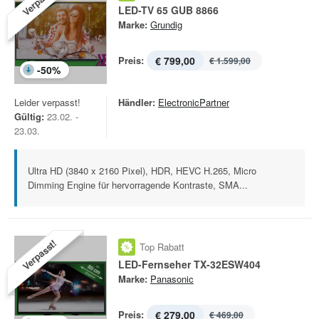
Verpasst!
LED-TV 65 GUB 8866
Marke:
Grundig
Preis:
€ 799,00
€ 1.599,00
-
50
%
Leider verpasst!
Händler:
ElectronicPartner
Gültig:
23.02. -
23.03.
Ultra HD (3840 x 2160 Pixel), HDR, HEVC H.265, Micro
Dimming Engine für hervorragende Kontraste, SMA...
Verpasst!
Top Rabatt
LED-Fernseher TX-32ESW404
Marke:
Panasonic
Preis:
€ 279,00
€ 469,00