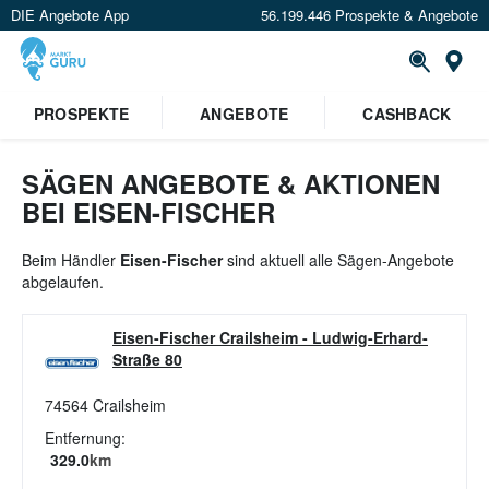
DIE Angebote App
56.199.446 Prospekte & Angebote
St
×
PROSPEKTE
ANGEBOTE
CASHBACK
Verrate uns deinen Standort um
Angebote in deiner Nähe
zu
sehen.
SÄGEN ANGEBOTE & AKTIONEN
BEI EISEN-FISCHER
Standort festlegen
Beim Händler
Eisen-Fischer
sind aktuell alle Sägen-Angebote
abgelaufen.
Eisen-Fischer Crailsheim
-
Ludwig-Erhard-
Straße 80
74564
Crailsheim
Entfernung:
329.0
km