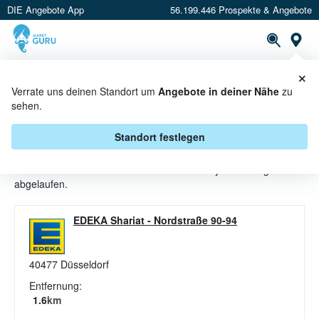
DIE Angebote App
56.199.446 Prospekte & Angebote
St
×
PROSPEKTE
ANGEBOTE
CASHBACK
Verrate uns deinen Standort um
Angebote in deiner Nähe
zu
sehen.
FILTERSYSTEME ANGEBOTE &
AKTIONEN BEI EDEKA
Standort festlegen
Beim Händler
EDEKA
sind aktuell alle Filtersysteme-Angebote
abgelaufen.
EDEKA Shariat
-
Nordstraße 90-94
40477
Düsseldorf
Entfernung:
1.6
km