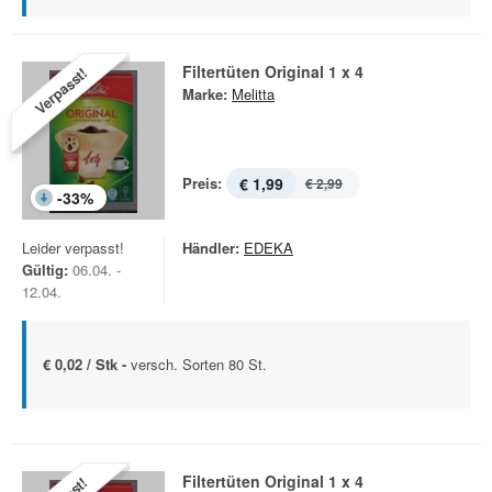
Filtertüten Original 1 x 4
Verpasst!
Marke:
Melitta
Preis:
€ 1,99
€ 2,99
-
33
%
Leider verpasst!
Händler:
EDEKA
Gültig:
06.04. -
12.04.
€ 0,02 / Stk -
versch. Sorten 80 St.
Filtertüten Original 1 x 4