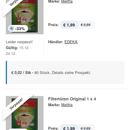
Verpasst!
Marke:
Melitta
Preis:
€ 1,99
€ 2,99
-
33
%
Leider verpasst!
Händler:
EDEKA
Gültig:
15.12. -
24.12.
€ 0,02 / Stk -
80 Stück, Details siehe Prospekt.
Filtertüten Original 1 x 4
Verpasst!
Marke:
Melitta
Preis:
€ 1,99
€ 2,99