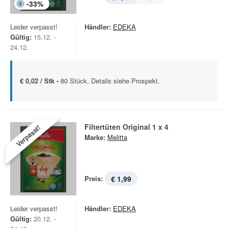
-
33
%
Leider verpasst!
Händler:
EDEKA
Gültig:
15.12. -
24.12.
€ 0,02 / Stk -
80 Stück, Details siehe Prospekt.
Filtertüten Original 1 x 4
Verpasst!
Marke:
Melitta
Preis:
€ 1,99
Leider verpasst!
Händler:
EDEKA
Gültig:
20.12. -