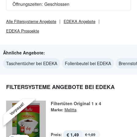
Öffnungszeiten:
Geschlossen
Alle
Filtersysteme
Angebote
EDEKA
Angebote
EDEKA
Prospekte
Ähnliche Angebote:
Taschentücher bei EDEKA
Folienbeutel bei EDEKA
Brennsto
FILTERSYSTEME ANGEBOTE BEI EDEKA
Filtertüten Original 1 x 4
Verpasst!
Marke:
Melitta
Preis:
€ 1,49
€ 1,89