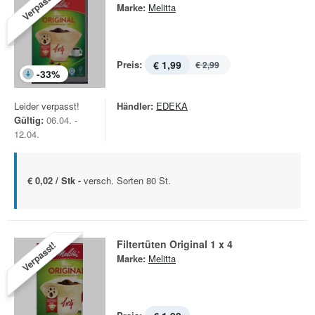
Verpasst!
Marke:
Melitta
Preis:
€ 1,99
€ 2,99
-
33
%
Leider verpasst!
Händler:
EDEKA
Gültig:
06.04. -
12.04.
€ 0,02 / Stk -
versch. Sorten 80 St.
Filtertüten Original 1 x 4
Verpasst!
Marke:
Melitta