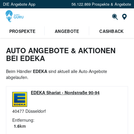
DIE Angebote App
56.122.869 Prospekte & Angebote
St
×
PROSPEKTE
ANGEBOTE
CASHBACK
Verrate uns deinen Standort um
Angebote in deiner Nähe
zu
sehen.
AUTO ANGEBOTE & AKTIONEN
BEI EDEKA
Standort festlegen
Beim Händler
EDEKA
sind aktuell alle Auto-Angebote
abgelaufen.
EDEKA Shariat
-
Nordstraße 90-94
40477
Düsseldorf
Entfernung:
1.6
km