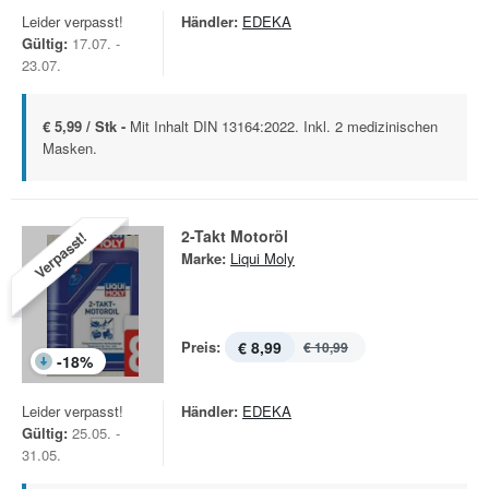
Leider verpasst!
Händler:
EDEKA
Gültig:
17.07. -
23.07.
€ 5,99 / Stk -
Mit Inhalt DIN 13164:2022. Inkl. 2 medizinischen
Masken.
2-Takt Motoröl
Verpasst!
Marke:
Liqui Moly
Preis:
€ 8,99
€ 10,99
-
18
%
Leider verpasst!
Händler:
EDEKA
Gültig:
25.05. -
31.05.