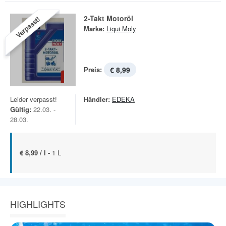
2-Takt Motoröl
Verpasst!
Marke:
Liqui Moly
Preis:
€ 8,99
Leider verpasst!
Händler:
EDEKA
Gültig:
22.03. -
28.03.
€ 8,99 / l -
1 L
HIGHLIGHTS