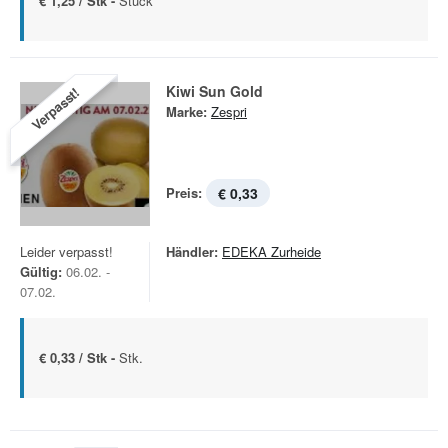
€ 1,25 / Stk -
Stück
Kiwi Sun Gold
Verpasst!
Marke:
Zespri
Preis:
€ 0,33
Leider verpasst!
Händler:
EDEKA Zurheide
Gültig:
06.02. -
07.02.
€ 0,33 / Stk -
Stk.