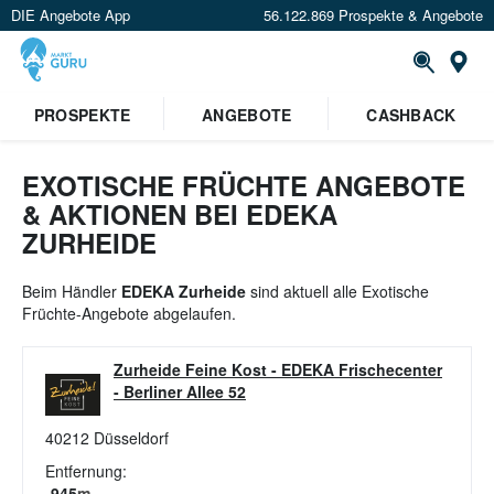
DIE Angebote App
56.122.869 Prospekte & Angebote
St
×
PROSPEKTE
ANGEBOTE
CASHBACK
Verrate uns deinen Standort um
Angebote in deiner Nähe
zu
sehen.
EXOTISCHE FRÜCHTE ANGEBOTE
& AKTIONEN BEI EDEKA
Standort festlegen
ZURHEIDE
Beim Händler
EDEKA Zurheide
sind aktuell alle Exotische
Früchte-Angebote abgelaufen.
Zurheide Feine Kost - EDEKA Frischecenter
-
Berliner Allee 52
40212
Düsseldorf
Entfernung:
945
m