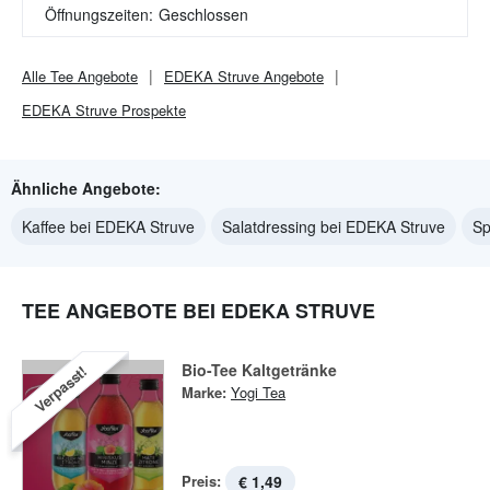
Öffnungszeiten:
Geschlossen
Alle
Tee
Angebote
EDEKA Struve
Angebote
EDEKA Struve
Prospekte
Ähnliche Angebote:
Kaffee bei EDEKA Struve
Salatdressing bei EDEKA Struve
Sp
TEE ANGEBOTE BEI EDEKA STRUVE
Bio-Tee Kaltgetränke
Verpasst!
Marke:
Yogi Tea
Preis:
€ 1,49