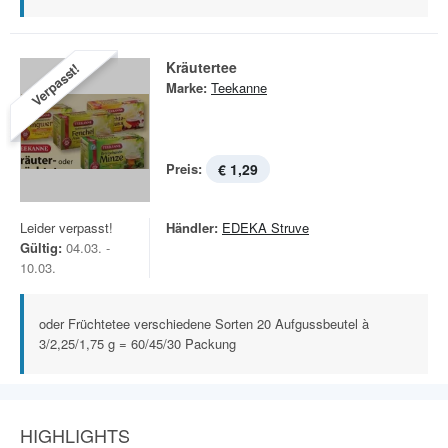
Kräutertee
Verpasst!
Marke:
Teekanne
Preis:
€ 1,29
Leider verpasst!
Händler:
EDEKA Struve
Gültig:
04.03. -
10.03.
oder Früchtetee verschiedene Sorten 20 Aufgussbeutel à
3/2,25/1,75 g = 60/45/30 Packung
HIGHLIGHTS