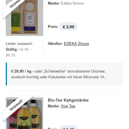
Verpasst!
Marke:
Edeka Struve
Preis:
€ 2,99
Leider verpasst!
Händler:
EDEKA Struve
Gültig:
14.10. -
20.10.
€ 29,90 / kg -
oder „Schietwetter“ aromatisierter Grüntee,
exotisch-fruchtig oder Kräutertee mit feiner Minznote 10...
Bio-Tee Kaltgetränke
Verpasst!
Marke:
Yogi Tea