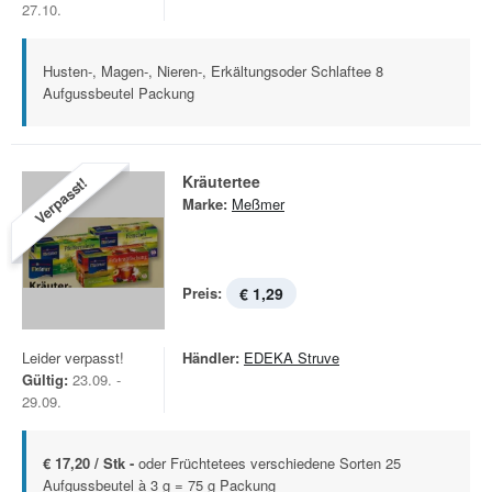
27.10.
Husten-, Magen-, Nieren-, Erkältungsoder Schlaftee 8
Aufgussbeutel Packung
Kräutertee
Verpasst!
Marke:
Meßmer
Preis:
€ 1,29
Leider verpasst!
Händler:
EDEKA Struve
Gültig:
23.09. -
29.09.
€ 17,20 / Stk -
oder Früchtetees verschiedene Sorten 25
Aufgussbeutel à 3 g = 75 g Packung