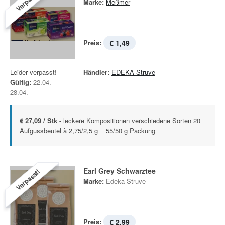
Verpasst!
Marke:
Meßmer
Preis:
€ 1,49
Leider verpasst!
Händler:
EDEKA Struve
Gültig:
22.04. -
28.04.
€ 27,09 / Stk -
leckere Kompositionen verschiedene Sorten 20
Aufgussbeutel à 2,75/2,5 g = 55/50 g Packung
Earl Grey Schwarztee
Verpasst!
Marke:
Edeka Struve
Preis:
€ 2,99