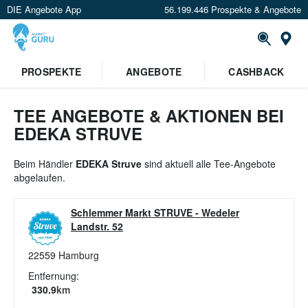
DIE Angebote App
56.199.446 Prospekte & Angebote
St
×
PROSPEKTE
ANGEBOTE
CASHBACK
Verrate uns deinen Standort um
Angebote in deiner Nähe
zu
sehen.
TEE ANGEBOTE & AKTIONEN BEI
EDEKA STRUVE
Standort festlegen
Beim Händler
EDEKA Struve
sind aktuell alle Tee-Angebote
abgelaufen.
Schlemmer Markt STRUVE
-
Wedeler
Landstr. 52
22559
Hamburg
Entfernung:
330.9
km