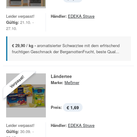
Leider verpasst!
Händler:
EDEKA Struve
Gültig:
21.10. -
27.10.
€ 29,90 / kg -
aromatisierter Schwarztee mit dem erfrischend
fruchtigen Geschmack der BergamottenFrucht, beste Qual...
Ländertee
Verpasst!
Marke:
Meßmer
Preis:
€ 1,69
Leider verpasst!
Händler:
EDEKA Struve
Gültig:
30.09. -