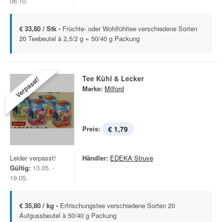
06.10.
€ 33,80 / Stk -
Früchte- oder Wohlfühltee verschiedene Sorten
20 Teebeutel à 2,5/2 g = 50/40 g Packung
Tee Kühl & Lecker
Verpasst!
Marke:
Milford
Preis:
€ 1,79
Leider verpasst!
Händler:
EDEKA Struve
Gültig:
13.05. -
19.05.
€ 35,80 / kg -
Erfrischungstee verschiedene Sorten 20
Aufgussbeutel à 50/40 g Packung