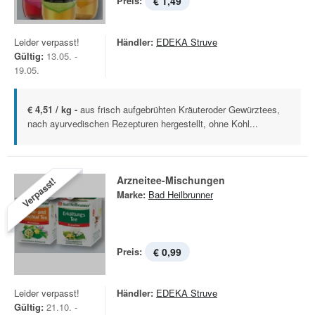
Preis:
€ 1,49
Leider verpasst!
Händler:
EDEKA Struve
Gültig:
13.05. -
19.05.
€ 4,51 / kg -
aus frisch aufgebrühten Kräuteroder Gewürztees,
nach ayurvedischen Rezepturen hergestellt, ohne Kohl...
Arzneitee-Mischungen
Verpasst!
Marke:
Bad Heilbrunner
Preis:
€ 0,99
Leider verpasst!
Händler:
EDEKA Struve
Gültig:
21.10. -