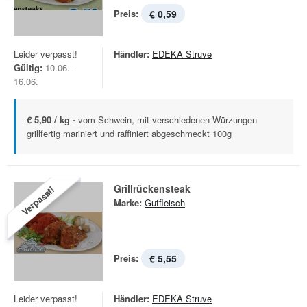
Preis:
€ 0,59
Leider verpasst!
Händler:
EDEKA Struve
Gültig:
10.06. -
16.06.
€ 5,90 / kg -
vom Schwein, mit verschiedenen Würzungen
grillfertig mariniert und raffiniert abgeschmeckt 100g
Grillrückensteak
Verpasst!
Marke:
Gutfleisch
Preis:
€ 5,55
Leider verpasst!
Händler:
EDEKA Struve