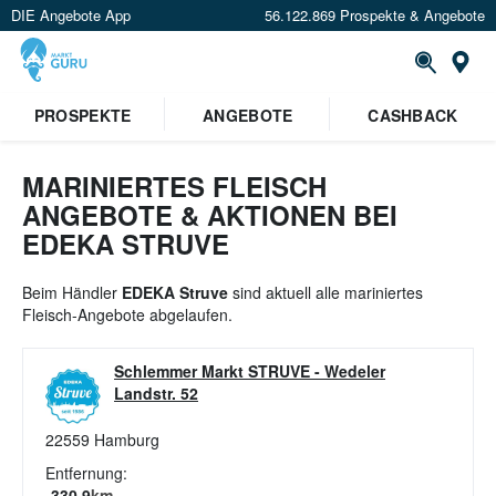
DIE Angebote App
56.122.869 Prospekte & Angebote
St
×
PROSPEKTE
ANGEBOTE
CASHBACK
Verrate uns deinen Standort um
Angebote in deiner Nähe
zu
sehen.
MARINIERTES FLEISCH
ANGEBOTE & AKTIONEN BEI
Standort festlegen
EDEKA STRUVE
Beim Händler
EDEKA Struve
sind aktuell alle mariniertes
Fleisch-Angebote abgelaufen.
Schlemmer Markt STRUVE
-
Wedeler
Landstr. 52
22559
Hamburg
Entfernung:
330.9
km