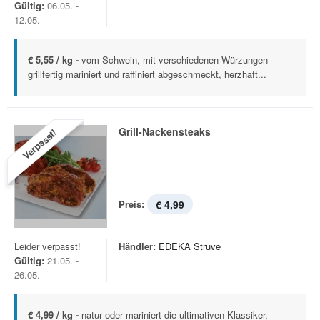
Gültig:
06.05. -
12.05.
€ 5,55 / kg -
vom Schwein, mit verschiedenen Würzungen
grillfertig mariniert und raffiniert abgeschmeckt, herzhaft...
Grill-Nackensteaks
Verpasst!
Preis:
€ 4,99
Leider verpasst!
Händler:
EDEKA Struve
Gültig:
21.05. -
26.05.
€ 4,99 / kg -
natur oder mariniert die ultimativen Klassiker,