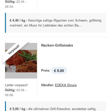
Gültig:
22.04. -
28.04.
€ 4,40 / kg -
fleischige saftige Rippchen vom Schwein, grillfertig
mariniert, ein Muss für Liebhaber des echten Ba...
Nacken-Grillsteaks
Verpasst!
Preis:
€ 5,00
Leider verpasst!
Händler:
EDEKA Struve
Gültig:
03.06. -
09.06.
€ 5,00 / kg -
die ultimativen Grill-Klassiker, wunderbar saftig,