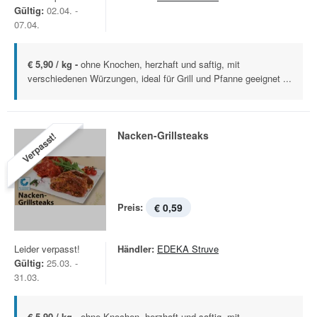
Gültig:
02.04. -
07.04.
€ 5,90 / kg -
ohne Knochen, herzhaft und saftig, mit
verschiedenen Würzungen, ideal für Grill und Pfanne geeignet ...
Nacken-Grillsteaks
Verpasst!
Preis:
€ 0,59
Leider verpasst!
Händler:
EDEKA Struve
Gültig:
25.03. -
31.03.
€ 5,90 / kg -
ohne Knochen, herzhaft und saftig, mit