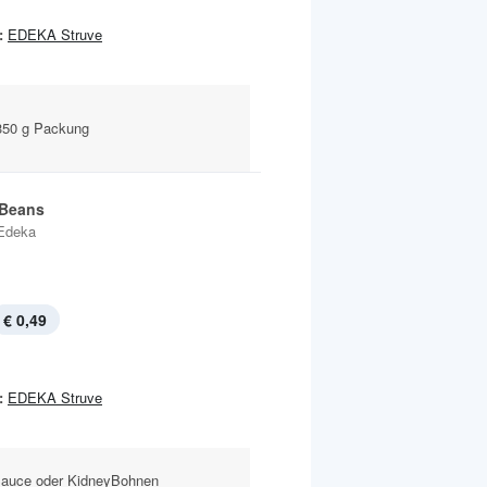
:
EDEKA Struve
350 g Packung
 Beans
Edeka
€ 0,49
:
EDEKA Struve
 Sauce oder KidneyBohnen