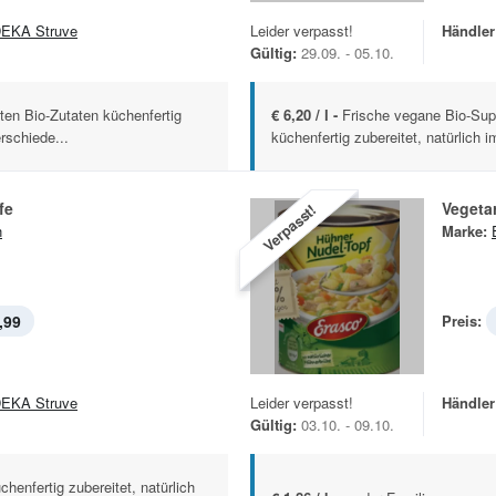
EKA Struve
Leider verpasst!
Händler
Gültig:
29.09. - 05.10.
en Bio-Zutaten küchenfertig
€ 6,20 / l -
Frische vegane Bio-Sup
rschiede...
küchenfertig zubereitet, natürlich
fe
Vegeta
Verpasst!
n
Marke:
,99
Preis:
EKA Struve
Leider verpasst!
Händler
Gültig:
03.10. - 09.10.
henfertig zubereitet, natürlich