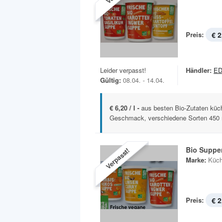
Preis:
€ 2
Leider verpasst!
Händler:
ED
Gültig:
08.04. - 14.04.
€ 6,20 / l -
aus besten Bio-Zutaten küche
Geschmack, verschiedene Sorten 450 
Bio Suppe
Verpasst!
Marke:
Küch
Preis:
€ 2