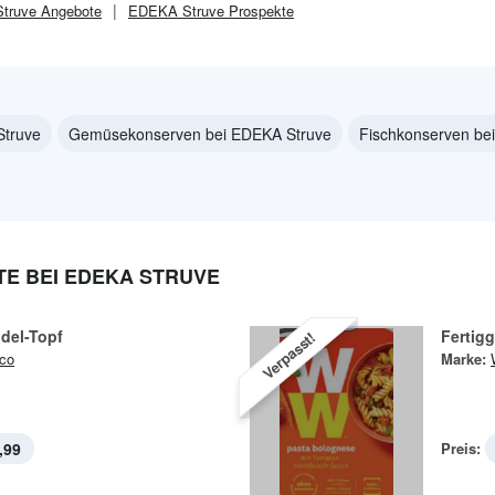
truve
Angebote
EDEKA Struve
Prospekte
Struve
Gemüsekonserven bei EDEKA Struve
Fischkonserven be
E BEI EDEKA STRUVE
del-Topf
Fertigg
Verpasst!
co
Marke:
,99
Preis: