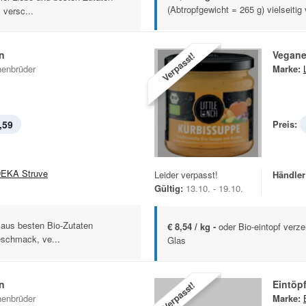
(Abtropfgewicht = 265 g) vielseitig
 versc...
n
Vegane
Verpasst!
enbrüder
Marke:
,59
Preis:
EKA Struve
Leider verpasst!
Händler
Gültig:
13.10. - 19.10.
aus besten Bio-Zutaten
€ 8,54 / kg -
oder Bio-eintopf verze
Geschmack, ve...
Glas
n
Eintöp
Verpasst!
enbrüder
Marke: