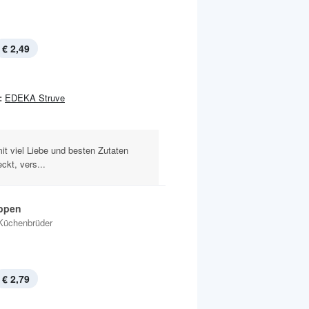
€ 2,49
:
EDEKA Struve
it viel Liebe und besten Zutaten
ckt, vers...
ppen
Küchenbrüder
€ 2,79