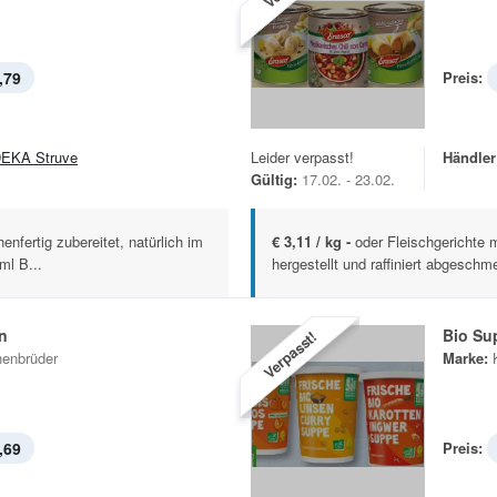
,79
Preis:
EKA Struve
Leider verpasst!
Händler
Gültig:
17.02. - 23.02.
nfertig zubereitet, natürlich im
€ 3,11 / kg -
oder Fleischgerichte m
ml B...
hergestellt und raffiniert abgeschme
n
Bio Su
Verpasst!
enbrüder
Marke:
,69
Preis: