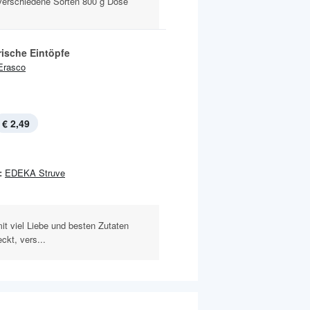
verschiedene Sorten 800 g Dose
rische Eintöpfe
Erasco
€ 2,49
:
EDEKA Struve
it viel Liebe und besten Zutaten
ckt, vers...