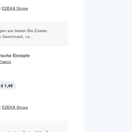
:
EDEKA Struve
pen aus besten Bio-Zutaten
 im Geschmack, ve...
rische Eintöpfe
Erasco
€ 1,49
:
EDEKA Struve