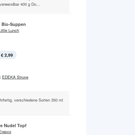
 verwendbar 400 g Do...
 Bio-Suppen
Little Lunch
€ 2,99
:
EDEKA Struve
hrfertig, verschiedene Sorten 350 ml
fe Nudel Topf
Erasco