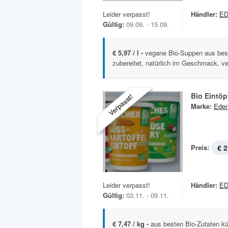
Leider verpasst!
Händler:
ED
Gültig:
09.09. - 15.09.
€ 5,97 / l -
vegane Bio-Suppen aus best
zubereitet, natürlich im Geschmack, ve
Bio Eintöp
Verpasst!
Marke:
Ede
Preis:
€ 2
Leider verpasst!
Händler:
ED
Gültig:
03.11. - 09.11.
€ 7,47 / kg -
aus besten Bio-Zutaten küc