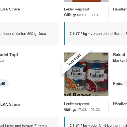
EKA Struve
Leider verpasst!
Händler
Gültig:
03.01. - 09.01.
schiedene Sorten 800 g Dose
€ 9,77 / kg -
verschiedene Sorten 
udel Topf
Baked
Verpasst!
co
Marke:
,49
Preis:
Leider verpasst!
Händler
EKA Struve
Gültig:
17.03. - 23.03.
€ 1,84 / kg -
oder Chili-Bohnen in
iel Liebe und besten Zutaten