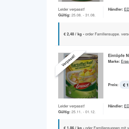
Leider verpasst!
Händler:
ED
Gültig:
25.08. - 31.08.
€ 2,48 / kg -
order Familiensuppe. ver
Eintöpfe N
Verpasst!
Marke:
Eras
Preis:
€ 1
Leider verpasst!
Händler:
ED
Gültig:
25.11. - 01.12.
€ 1,86 / kg -
oder Familiensuppen mit v