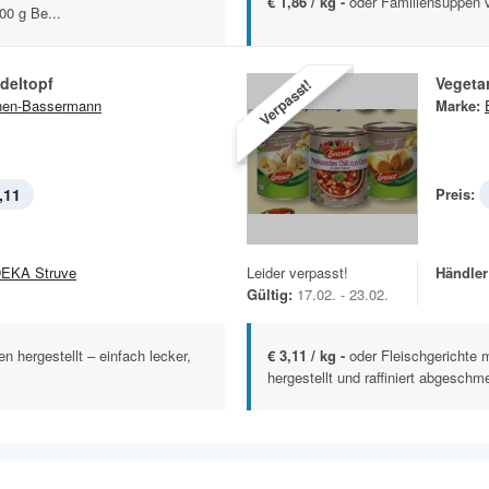
€ 1,86 / kg -
oder Familiensuppen 
0 g Be...
deltopf
Vegeta
Verpasst!
nen-Bassermann
Marke:
,11
Preis:
EKA Struve
Leider verpasst!
Händler
Gültig:
17.02. - 23.02.
en hergestellt – einfach lecker,
€ 3,11 / kg -
oder Fleischgerichte m
hergestellt und raffiniert abgeschme