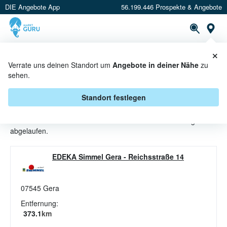
DIE Angebote App
56.199.446 Prospekte & Angebote
St
×
PROSPEKTE
ANGEBOTE
CASHBACK
Verrate uns deinen Standort um
Angebote in deiner Nähe
zu
sehen.
GURKE ANGEBOTE & AKTIONEN
BEI EDEKA SIMMEL
Standort festlegen
Beim Händler
EDEKA Simmel
sind aktuell alle Gurke-Angebote
abgelaufen.
EDEKA Simmel Gera
-
Reichsstraße 14
07545
Gera
Entfernung:
373.1
km