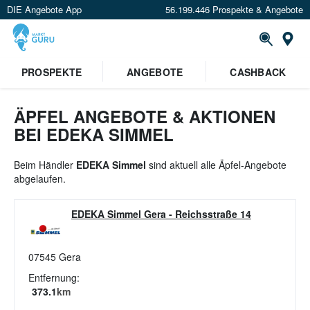
DIE Angebote App
56.199.446 Prospekte & Angebote
St
×
PROSPEKTE
ANGEBOTE
CASHBACK
Verrate uns deinen Standort um
Angebote in deiner Nähe
zu
sehen.
ÄPFEL ANGEBOTE & AKTIONEN
BEI EDEKA SIMMEL
Standort festlegen
Beim Händler
EDEKA Simmel
sind aktuell alle Äpfel-Angebote
abgelaufen.
EDEKA Simmel Gera
-
Reichsstraße 14
07545
Gera
Entfernung:
373.1
km