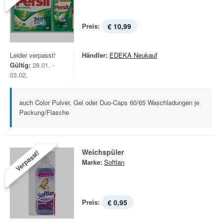
Preis:
€ 10,99
Leider verpasst!
Händler:
EDEKA Neukauf
Gültig:
28.01. -
03.02.
auch Color Pulver, Gel oder Duo-Caps 60/65 Waschladungen je
Packung/Flasche
Weichspüler
Verpasst!
Marke:
Softlan
Preis:
€ 0,95