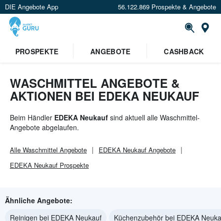
DIE Angebote App
56.122.869 Prospekte & Angebote
St
×
PROSPEKTE
ANGEBOTE
CASHBACK
Verrate uns deinen Standort um
Angebote in deiner Nähe
zu
sehen.
WASCHMITTEL ANGEBOTE &
AKTIONEN BEI EDEKA NEUKAUF
Standort festlegen
Beim Händler
EDEKA Neukauf
sind aktuell alle Waschmittel-
Angebote abgelaufen.
Alle
Waschmittel
Angebote
EDEKA Neukauf
Angebote
EDEKA Neukauf
Prospekte
Ähnliche Angebote:
Reinigen bei EDEKA Neukauf
Küchenzubehör bei EDEKA Neuka