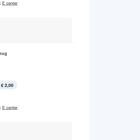
:
E center
eug
€ 2,00
:
E center