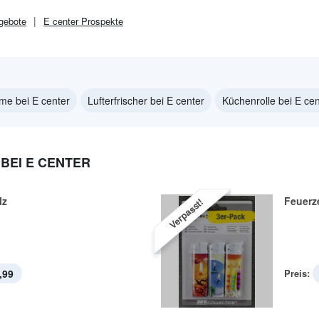
gebote
E center
Prospekte
eme bei E center
Lufterfrischer bei E center
Küchenrolle bei E cen
BEI E CENTER
lz
Feuerz
Verpasst!
,99
Preis: