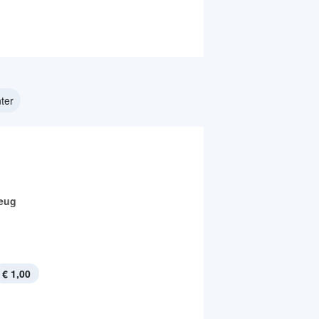
ter
eug
€ 1,00