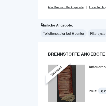
Alle
Brennstoffe
Angebote
E center
An
Ähnliche Angebote:
Toilettenpapier bei E center
Filtersyst
BRENNSTOFFE ANGEBOTE 
Anfeuerho
Verpasst!
Preis:
€ 2