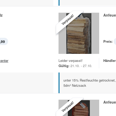
lz
Anfeue
Verpasst!
,99
Preis:
center
Leider verpasst!
Händler
Gültig:
21.10. - 27.10.
unter 15% Restfeuchte getrocknet,
5dm³ Netzsack
Anfeue
Verpasst!