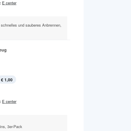
:
E center
, schnelles und sauberes Anbrennen,
eug
€ 1,00
:
E center
ins, 3er-Pack