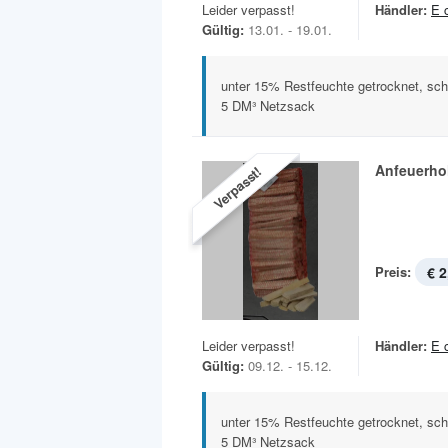
Leider verpasst!
Händler:
E 
Gültig:
13.01. - 19.01.
unter 15% Restfeuchte getrocknet, sc
5 DM³ Netzsack
Anfeuerho
Verpasst!
Preis:
€ 2
Leider verpasst!
Händler:
E 
Gültig:
09.12. - 15.12.
unter 15% Restfeuchte getrocknet, sc
5 DM³ Netzsack