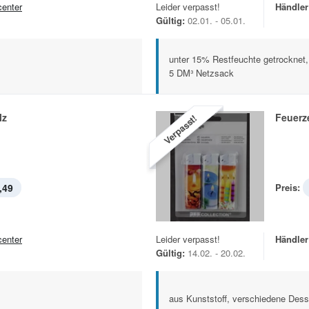
center
Leider verpasst!
Händler
Gültig:
02.01. - 05.01.
unter 15% Restfeuchte getrocknet
5 DM³ Netzsack
lz
Feuerz
Verpasst!
,49
Preis:
center
Leider verpasst!
Händler
Gültig:
14.02. - 20.02.
aus Kunststoff, verschiedene Dess