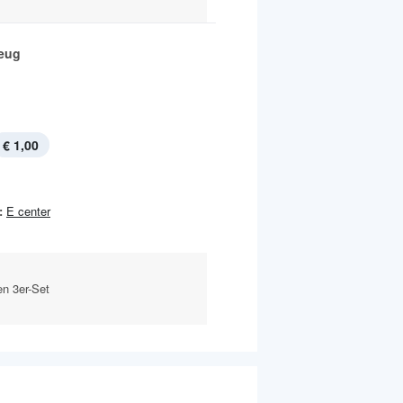
eug
€ 1,00
:
E center
en 3er-Set