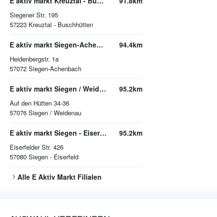
E aktiv markt Kreuztal - Buschhütten
91.8km
Siegener Str. 195
57223
Kreuztal - Buschhütten
E aktiv markt Siegen-Achenbach
94.4km
Heidenbergstr. 1a
57072
Siegen-Achenbach
E aktiv markt Siegen / Weidenau
95.2km
Auf den Hütten 34-36
57076
Siegen / Weidenau
E aktiv markt Siegen - Eiserfeld
95.2km
Eiserfelder Str. 426
57080
Siegen - Eiserfeld
Alle
E Aktiv Markt
Filialen