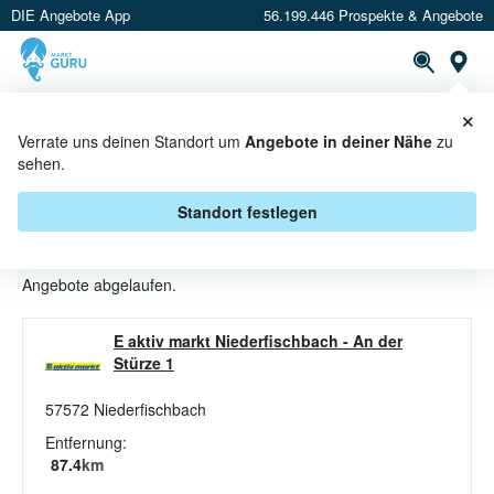
DIE Angebote App
56.199.446 Prospekte & Angebote
St
×
PROSPEKTE
ANGEBOTE
CASHBACK
Verrate uns deinen Standort um
Angebote in deiner Nähe
zu
sehen.
HOLLANDAISE ANGEBOTE &
AKTIONEN BEI E AKTIV MARKT
Standort festlegen
Beim Händler
E Aktiv Markt
sind aktuell alle Hollandaise-
Angebote abgelaufen.
E aktiv markt Niederfischbach
-
An der
Stürze 1
57572
Niederfischbach
Entfernung:
87.4
km