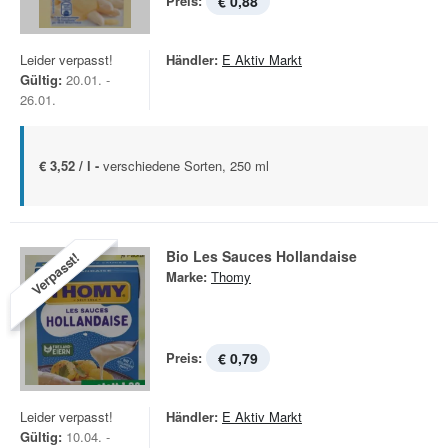
Preis:
€ 0,88
Leider verpasst!
Händler:
E Aktiv Markt
Gültig:
20.01. -
26.01.
€ 3,52 / l -
verschiedene Sorten, 250 ml
Bio Les Sauces Hollandaise
Verpasst!
Marke:
Thomy
Preis:
€ 0,79
Leider verpasst!
Händler:
E Aktiv Markt
Gültig:
10.04. -