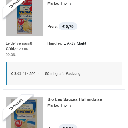
Verpasst!
Marke:
Thomy
Preis:
€ 0,79
Leider verpasst!
Händler:
E Aktiv Markt
Gültig:
23.06. -
29.06.
€ 2,63 / l -
250 ml + 50 ml gratis Packung
Bio Les Sauces Hollandaise
Verpasst!
Marke:
Thomy