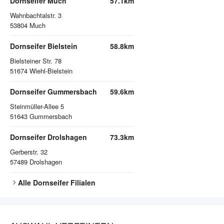
Dornseifer Much
57.1km
Wahnbachtalstr. 3
53804
Much
Dornseifer Bielstein
58.8km
Bielsteiner Str. 78
51674
Wiehl-Bielstein
Dornseifer Gummersbach
59.6km
Steinmüller-Allee 5
51643
Gummersbach
Dornseifer Drolshagen
73.3km
Gerberstr. 32
57489
Drolshagen
Alle
Dornseifer
Filialen