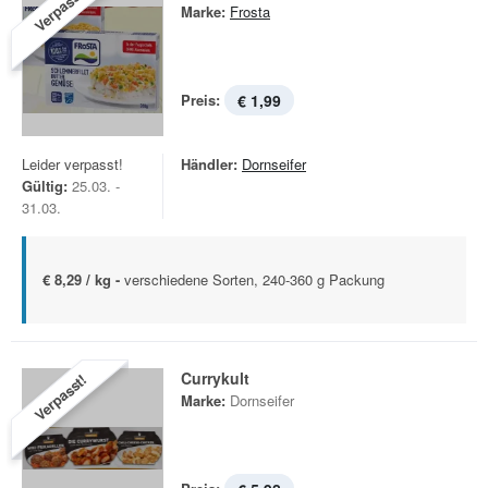
Verpasst!
Marke:
Frosta
Preis:
€ 1,99
Leider verpasst!
Händler:
Dornseifer
Gültig:
25.03. -
31.03.
€ 8,29 / kg -
verschiedene Sorten, 240-360 g Packung
Currykult
Verpasst!
Marke:
Dornseifer