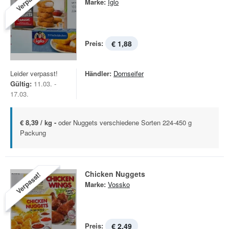
Verpasst!
Marke:
Iglo
Preis:
€ 1,88
Leider verpasst!
Händler:
Dornseifer
Gültig:
11.03. -
17.03.
€ 8,39 / kg -
oder Nuggets verschiedene Sorten 224-450 g
Packung
Chicken Nuggets
Verpasst!
Marke:
Vossko
Preis:
€ 2,49