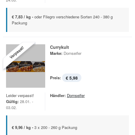
€ 7,83 / kg -
oder Filegro verschiedene Sorten 240 - 380 g
Packung
Currykult
Verpasst!
Marke:
Dornseifer
Preis:
€ 5,98
Leider verpasst!
Händler:
Dornseifer
Gültig:
28.01. -
03.02.
€ 9,96 / kg -
3 x 200 - 260 g Packung