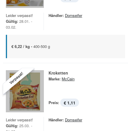
Leider verpasst!
Händler:
Dornseifer
Gültig:
28.01. -
03.02.
€ 6,22 / kg -
400-500 g
Kroketten
Verpasst!
Marke:
McCain
Preis:
€ 1,11
Leider verpasst!
Händler:
Dornseifer
Gültig:
25.03. -