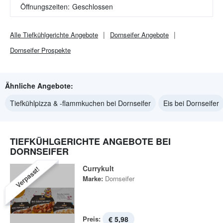
Öffnungszeiten:
Geschlossen
Alle
Tiefkühlgerichte
Angebote
Dornseifer
Angebote
Dornseifer
Prospekte
Ähnliche Angebote:
Tiefkühlpizza & -flammkuchen bei Dornseifer
Eis bei Dornseifer
TIEFKÜHLGERICHTE ANGEBOTE BEI
DORNSEIFER
Currykult
Verpasst!
Marke:
Dornseifer
Preis:
€ 5,98