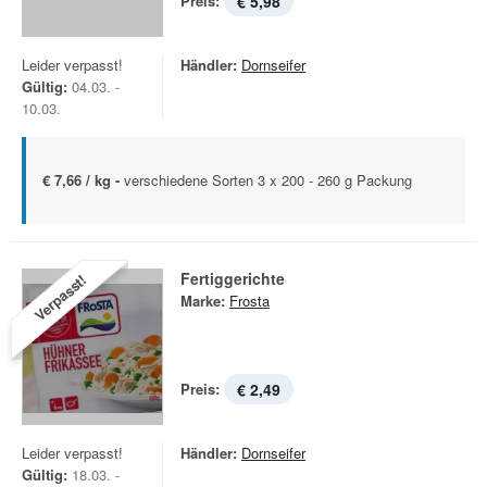
Preis:
€ 5,98
Leider verpasst!
Händler:
Dornseifer
Gültig:
04.03. -
10.03.
€ 7,66 / kg -
verschiedene Sorten 3 x 200 - 260 g Packung
Fertiggerichte
Verpasst!
Marke:
Frosta
Preis:
€ 2,49
Leider verpasst!
Händler:
Dornseifer
Gültig:
18.03. -