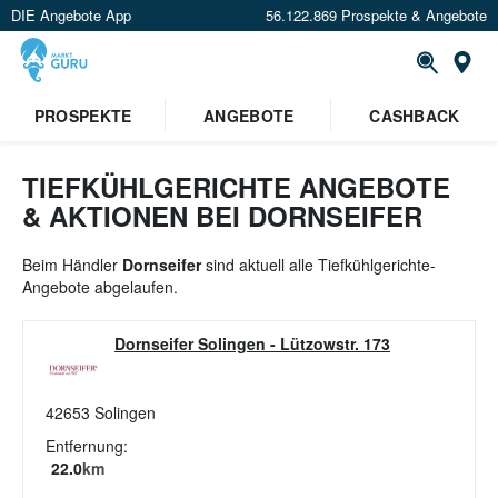
DIE Angebote App
56.122.869 Prospekte & Angebote
St
×
PROSPEKTE
ANGEBOTE
CASHBACK
Verrate uns deinen Standort um
Angebote in deiner Nähe
zu
sehen.
TIEFKÜHLGERICHTE ANGEBOTE
& AKTIONEN BEI DORNSEIFER
Standort festlegen
Beim Händler
Dornseifer
sind aktuell alle Tiefkühlgerichte-
Angebote abgelaufen.
Dornseifer Solingen
-
Lützowstr. 173
42653
Solingen
Entfernung:
22.0
km