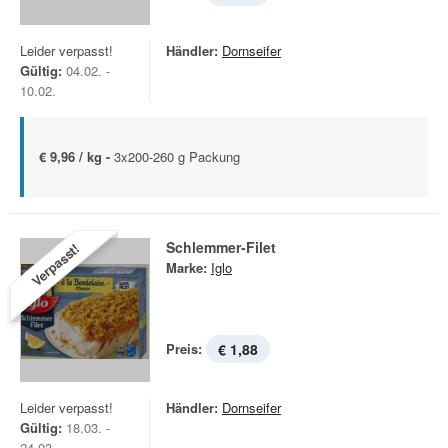
Leider verpasst!
Händler:
Dornseifer
Gültig:
04.02. -
10.02.
€ 9,96 / kg -
3x200-260 g Packung
Schlemmer-Filet
Verpasst!
Marke:
Iglo
Preis:
€ 1,88
Leider verpasst!
Händler:
Dornseifer
Gültig:
18.03. -
24.03.