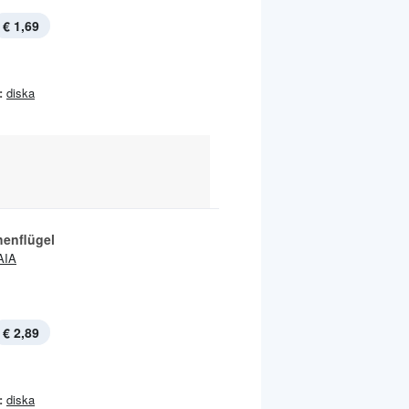
€ 1,69
:
diska
enflügel
AIA
€ 2,89
:
diska