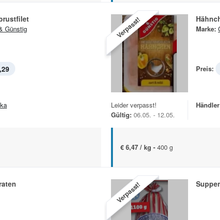
rustfilet
Hähnch
Verpasst!
& Günstig
Marke:
,29
Preis:
ska
Leider verpasst!
Händler
Gültig:
06.05. - 12.05.
€ 6,47 / kg -
400 g
raten
Suppe
Verpasst!