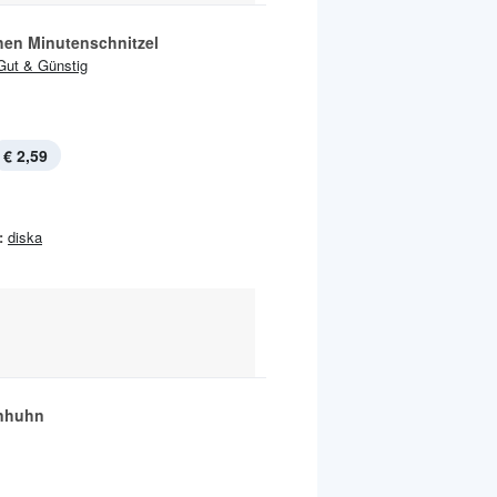
en Minutenschnitzel
Gut & Günstig
€ 2,59
:
diska
nhuhn