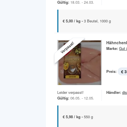
Gültig:
18.03. - 24.03.
€ 5,00 / kg -
3 Beutel, 1000 g
Hähnchenb
Verpasst!
Marke:
Gut 
Preis:
€ 3
Leider verpasst!
Händler:
di
Gültig:
06.05. - 12.05.
€ 5,98 / kg -
550 g