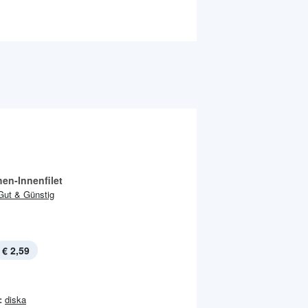
en-Innenfilet
Gut & Günstig
€ 2,59
:
diska