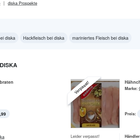
e
diska
Prospekte
ei diska
Hackfleisch bei diska
mariniertes Fleisch bei diska
DISKA
braten
Hähnch
Verpasst!
Marke:
,99
Preis:
Leider verpasst!
Händler
ska