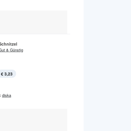
Schnitzel
Gut & Günstig
€ 3,23
:
diska