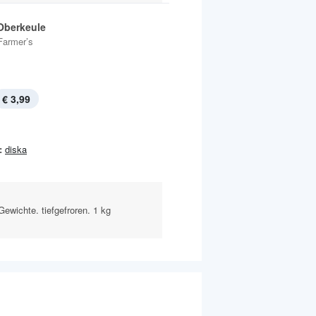
Oberkeule
Farmer’s
€ 3,99
:
diska
ewichte. tiefgefroren. 1 kg