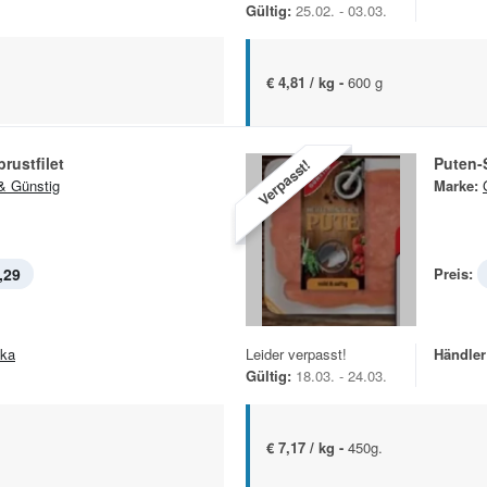
Gültig:
25.02. - 03.03.
€ 4,81 / kg -
600 g
rustfilet
Puten-
Verpasst!
& Günstig
Marke:
,29
Preis:
ska
Leider verpasst!
Händler
Gültig:
18.03. - 24.03.
€ 7,17 / kg -
450g.