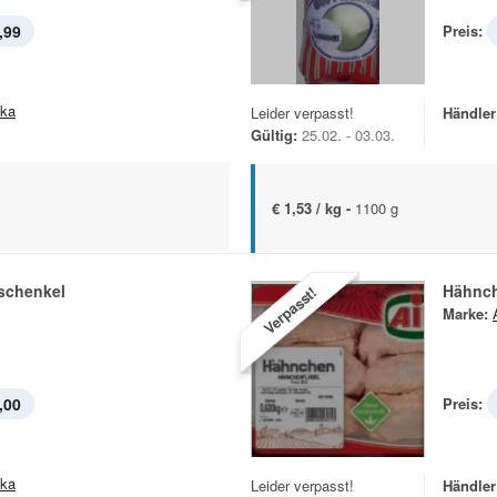
,99
Preis:
ska
Leider verpasst!
Händler
Gültig:
25.02. - 03.03.
€ 1,53 / kg -
1100 g
schenkel
Hähnch
Verpasst!
Marke:
,00
Preis:
ska
Leider verpasst!
Händler