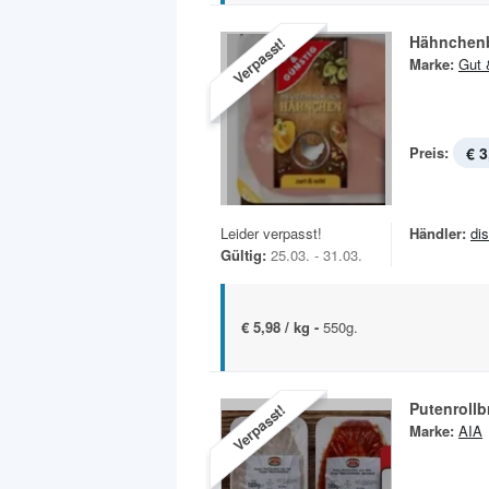
Hähnchenb
Verpasst!
Marke:
Gut 
Preis:
€ 3
Leider verpasst!
Händler:
di
Gültig:
25.03. - 31.03.
€ 5,98 / kg -
550g.
Putenrollb
Verpasst!
Marke:
AIA