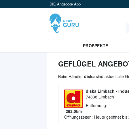
DIE Angebote App
PROSPEKTE
GEFLÜGEL ANGEBOT
Beim Händler
diska
sind aktuell alle 
diska Limbach
-
Indus
74838
Limbach
Entfernung:
262.0
km
Öffnungszeiten:
Heute geöffnet bis