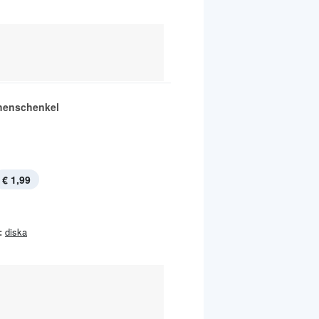
henschenkel
€ 1,99
:
diska