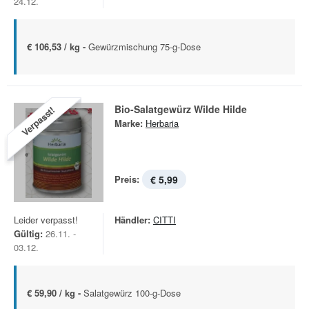
24.12.
€ 106,53 / kg -
Gewürzmischung 75-g-Dose
Bio-Salatgewürz Wilde Hilde
Verpasst!
Marke:
Herbaria
Preis:
€ 5,99
Leider verpasst!
Händler:
CITTI
Gültig:
26.11. -
03.12.
€ 59,90 / kg -
Salatgewürz 100-g-Dose