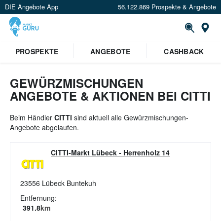
DIE Angebote App
56.122.869 Prospekte & Angebote
St
×
PROSPEKTE
ANGEBOTE
CASHBACK
Verrate uns deinen Standort um
Angebote in deiner Nähe
zu
sehen.
GEWÜRZMISCHUNGEN
ANGEBOTE & AKTIONEN BEI CITTI
Standort festlegen
Beim Händler
CITTI
sind aktuell alle Gewürzmischungen-
Angebote abgelaufen.
CITTI-Markt Lübeck
-
Herrenholz 14
23556
Lübeck Buntekuh
Entfernung:
391.8
km