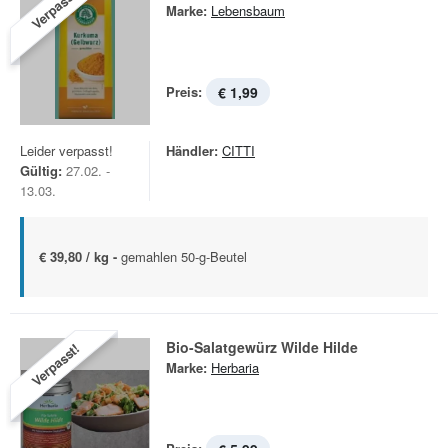
Verpasst!
Marke:
Lebensbaum
Preis:
€ 1,99
Leider verpasst!
Händler:
CITTI
Gültig:
27.02. -
13.03.
€ 39,80 / kg -
gemahlen 50-g-Beutel
Bio-Salatgewürz Wilde Hilde
Verpasst!
Marke:
Herbaria