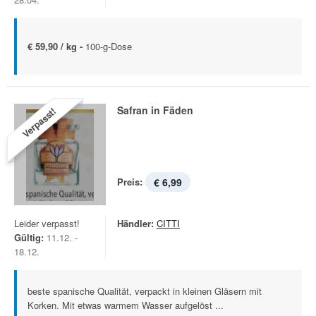
€ 59,90 / kg -
100-g-Dose
Safran in Fäden
Verpasst!
Preis:
€ 6,99
Leider verpasst!
Händler:
CITTI
Gültig:
11.12. -
18.12.
beste spanische Qualität, verpackt in kleinen Gläsern mit
Korken. Mit etwas warmem Wasser aufgelöst ...