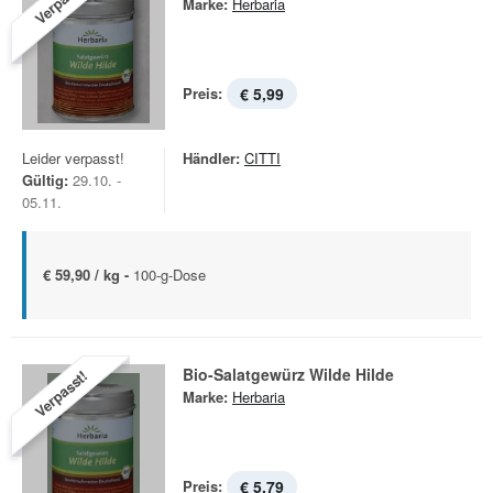
Verpasst!
Marke:
Herbaria
Preis:
€ 5,99
Leider verpasst!
Händler:
CITTI
Gültig:
29.10. -
05.11.
€ 59,90 / kg -
100-g-Dose
Bio-Salatgewürz Wilde Hilde
Verpasst!
Marke:
Herbaria
Preis:
€ 5,79