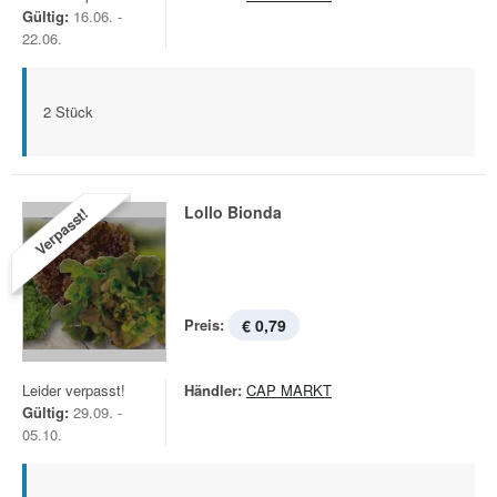
Gültig:
16.06. -
22.06.
2 Stück
Lollo Bionda
Verpasst!
Preis:
€ 0,79
Leider verpasst!
Händler:
CAP MARKT
Gültig:
29.09. -
05.10.