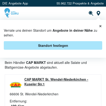
DIE Angebote App
55.962.722 Prospekte & Angebote
St
×
PROSPEKTE
ANGEBOTE
CASHBACK
Verrate uns deinen Standort um
Angebote in deiner Nähe
zu
sehen.
SALATE UND BLATTGEMÜSE
ANGEBOTE & AKTIONEN BEI CAP
Standort festlegen
MARKT
Beim Händler
CAP MARKT
sind aktuell alle Salate und
Blattgemüse-Angebote abgelaufen.
CAP MARKT St. Wendel-Niederkirchen
-
Kuseler Str.1
66606
St. Wendel-Niederkirchen
Entfernung:
199.1
km