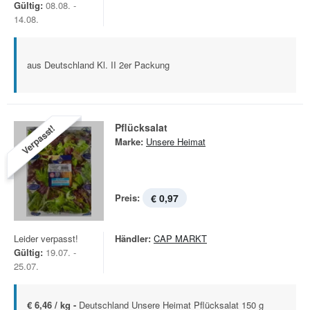
Gültig:
08.08. -
14.08.
aus Deutschland Kl. II 2er Packung
Pflücksalat
Verpasst!
Marke:
Unsere Heimat
Preis:
€ 0,97
Leider verpasst!
Händler:
CAP MARKT
Gültig:
19.07. -
25.07.
€ 6,46 / kg -
Deutschland Unsere Heimat Pflücksalat 150 g