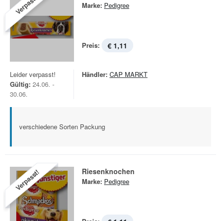
Verpasst!
Marke:
Pedigree
Preis:
€ 1,11
Leider verpasst!
Händler:
CAP MARKT
Gültig:
24.06. -
30.06.
verschiedene Sorten Packung
Riesenknochen
Verpasst!
Marke:
Pedigree