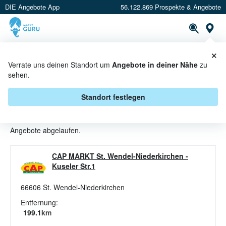
DIE Angebote App
56.122.869 Prospekte & Angebote
St
×
PROSPEKTE
ANGEBOTE
CASHBACK
Verrate uns deinen Standort um
Angebote in deiner Nähe
zu
sehen.
HUNDEFUTTER ANGEBOTE &
AKTIONEN BEI CAP MARKT
Standort festlegen
Beim Händler
CAP MARKT
sind aktuell alle Hundefutter-
Angebote abgelaufen.
CAP MARKT St. Wendel-Niederkirchen
-
Kuseler Str.1
66606
St. Wendel-Niederkirchen
Entfernung:
199.1
km