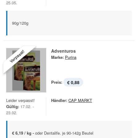
25.05.
90g/120g
Adventuros
Verpasst!
Marke:
Purina
Preis:
€ 0,88
Leider verpasst!
Händler:
CAP MARKT
Gültig:
17.02. -
23.02.
€ 6,19 / kg -
oder Dentalife. je 90-142g Beutel