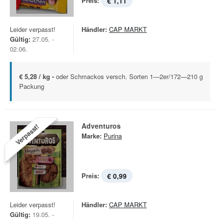
Preis:
€ 1,11
Leider verpasst!
Händler:
CAP MARKT
Gültig:
27.05. -
02.06.
€ 5,28 / kg -
oder Schmackos versch. Sorten 1—2er/172—210 g
Packung
Adventuros
Verpasst!
Marke:
Purina
Preis:
€ 0,99
Leider verpasst!
Händler:
CAP MARKT
Gültig:
19.05. -