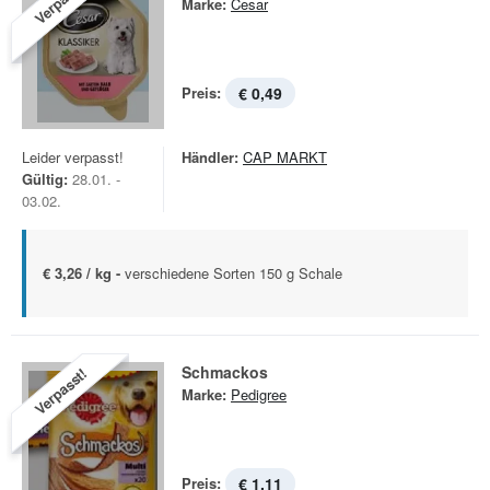
Verpasst!
Marke:
Cesar
Preis:
€ 0,49
Leider verpasst!
Händler:
CAP MARKT
Gültig:
28.01. -
03.02.
€ 3,26 / kg -
verschiedene Sorten 150 g Schale
Schmackos
Verpasst!
Marke:
Pedigree
Preis:
€ 1,11