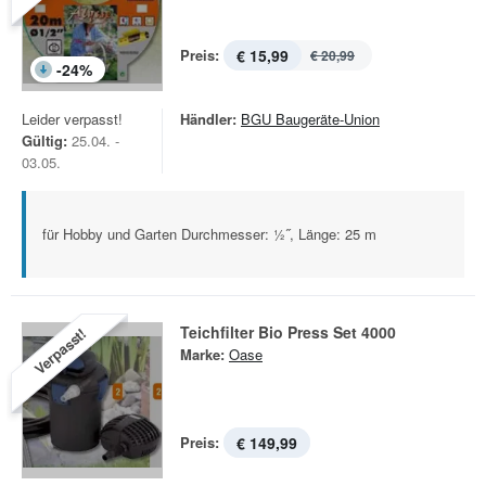
Preis:
€ 15,99
€ 20,99
-
24
%
Leider verpasst!
Händler:
BGU Baugeräte-Union
Gültig:
25.04. -
03.05.
für Hobby und Garten Durchmesser: ½˝, Länge: 25 m
Teichfilter Bio Press Set 4000
Verpasst!
Marke:
Oase
Preis:
€ 149,99