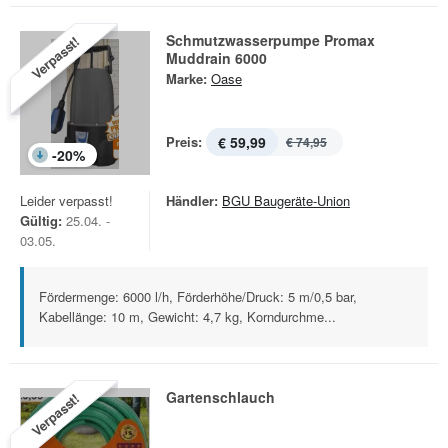
Schmutzwasserpumpe Promax
Verpasst!
Muddrain 6000
Marke:
Oase
Preis:
€ 59,99
€ 74,95
-
20
%
Leider verpasst!
Händler:
BGU Baugeräte-Union
Gültig:
25.04. -
03.05.
Fördermenge: 6000 l/h, Förderhöhe/Druck: 5 m/0,5 bar,
Kabellänge: 10 m, Gewicht: 4,7 kg, Korndurchme...
Gartenschlauch
Verpasst!