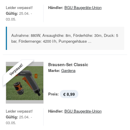
Leider verpasst!
Händler:
BGU Baugeräte-Union
Gültig:
25.04. -
03.05.
Aufnahme: 880W, Ansaughöhe: 8m, Förderhöhe: 30m, Druck: 5
bar, Fördermenge: 4200 l/h, Pumpengehäuse ...
Brausen-Set Classic
Verpasst!
Marke:
Gardena
Preis:
€ 8,99
Leider verpasst!
Händler:
BGU Baugeräte-Union
Gültig:
25.04. -
03.05.