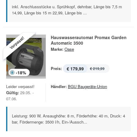
inkl. Anschlussstücke u. Sprühkopf, dehnbar, Länge bis 7,5 m
14,99, Länge bis 15 m 22,99, Länge bis ...
Hauswasserautomat Promax Garden
Verpasst!
Automatic 3500
Marke:
Oase
Preis:
€ 179,99
€ 219,99
-
18
%
Leider verpasst!
Händler:
BGU Baugeräte-Union
Gültig:
29.05. -
07.06.
Leistung: 900 W, Ansaughöhe: 8 m, Förderhöhe: 40 m, Druck: 4
bar, Fördermenge: 3500 l/h, Ein-/Aussch...