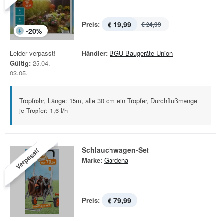
Preis:
€ 19,99
€ 24,99
-
20
%
Leider verpasst!
Händler:
BGU Baugeräte-Union
Gültig:
25.04. -
03.05.
Tropfrohr, Länge: 15m, alle 30 cm ein Tropfer, Durchflußmenge
je Tropfer: 1,6 l/h
Schlauchwagen-Set
Verpasst!
Marke:
Gardena
Preis:
€ 79,99