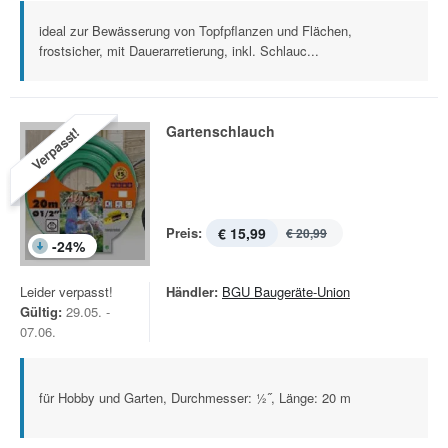
ideal zur Bewässerung von Topfpflanzen und Flächen,
frostsicher, mit Dauerarretierung, inkl. Schlauc...
Gartenschlauch
Verpasst!
Preis:
€ 15,99
€ 20,99
-
24
%
Leider verpasst!
Händler:
BGU Baugeräte-Union
Gültig:
29.05. -
07.06.
für Hobby und Garten, Durchmesser: ½˝, Länge: 20 m