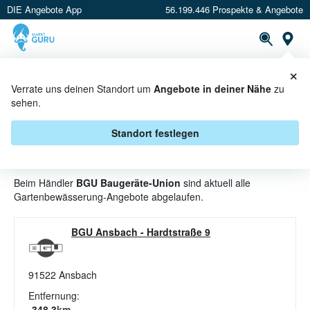
DIE Angebote App
56.199.446 Prospekte & Angebote
St
×
PROSPEKTE
ANGEBOTE
CASHBACK
Verrate uns deinen Standort um
Angebote in deiner Nähe
zu
sehen.
GARTENBEWÄSSERUNG
ANGEBOTE & AKTIONEN BEI BGU
Standort festlegen
BAUGERÄTE-UNION
Beim Händler
BGU Baugeräte-Union
sind aktuell alle
Gartenbewässerung-Angebote abgelaufen.
BGU Ansbach
-
Hardtstraße 9
91522
Ansbach
Entfernung:
348.3
km