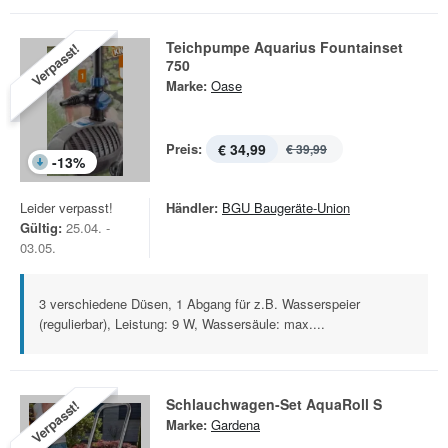
Teichpumpe Aquarius Fountainset
Verpasst!
750
Marke:
Oase
Preis:
€ 34,99
€ 39,99
-
13
%
Leider verpasst!
Händler:
BGU Baugeräte-Union
Gültig:
25.04. -
03.05.
3 verschiedene Düsen, 1 Abgang für z.B. Wasserspeier
(regulierbar), Leistung: 9 W, Wassersäule: max....
Schlauchwagen-Set AquaRoll S
Verpasst!
Marke:
Gardena