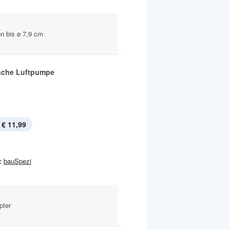
en bis ø 7,9 cm
ische Luftpumpe
€ 11,99
:
bauSpezi
pter