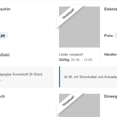
schirr
Elektr
Verpasst!
,99
Preis:
uSpezi
Leider verpasst!
Händler
Gültig:
05.06. - 13.06.
psglas Kunststoff 25 Stück
40 W, mit Stromkabel und Autoada
..
sch
Einweg
Verpasst!