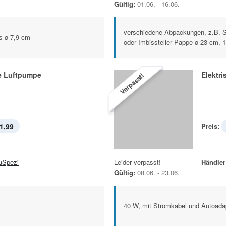
Gültig:
01.06. - 16.06.
verschiedene Abpackungen, z.B. S
is ø 7,9 cm
oder Imbissteller Pappe ø 23 cm, 1
he Luftpumpe
Elektr
Verpasst!
1,99
Preis:
uSpezi
Leider verpasst!
Händler
Gültig:
08.06. - 23.06.
40 W, mit Stromkabel und Autoada