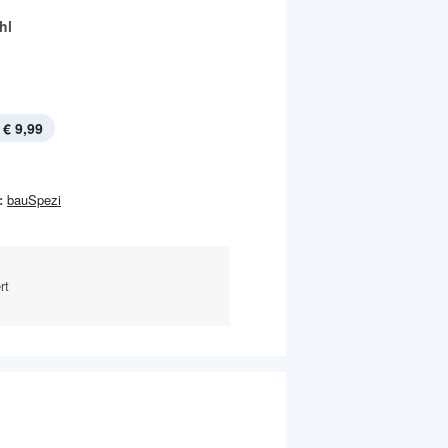
hl
€ 9,99
:
bauSpezi
rt