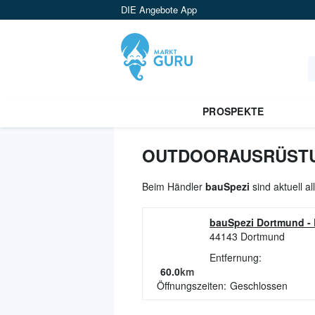
DIE Angebote App
PROSPEKTE
OUTDOORAUSRÜSTUN
Beim Händler
bauSpezi
sind aktuell 
bauSpezi Dortmund
-
44143
Dortmund
Entfernung:
60.0
km
Öffnungszeiten:
Geschlossen