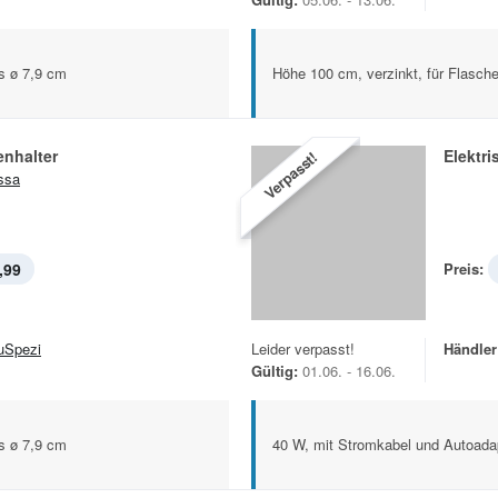
is ø 7,9 cm
Höhe 100 cm, verzinkt, für Flasch
enhalter
Elektr
Verpasst!
issa
,99
Preis:
uSpezi
Leider verpasst!
Händler
Gültig:
01.06. - 16.06.
is ø 7,9 cm
40 W, mit Stromkabel und Autoada