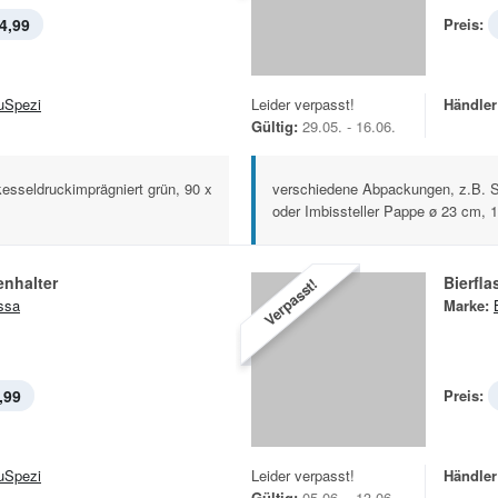
4,99
Preis:
uSpezi
Leider verpasst!
Händler
Gültig:
29.05. - 16.06.
esseldruckimprägniert grün, 90 x
verschiedene Abpackungen, z.B. S
oder Imbissteller Pappe ø 23 cm, 1
enhalter
Bierfla
Verpasst!
issa
Marke:
,99
Preis:
uSpezi
Leider verpasst!
Händler
Gültig:
05.06. - 13.06.