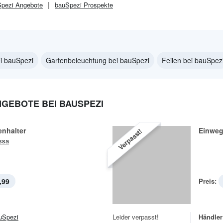
pezi
Angebote
bauSpezi
Prospekte
ei bauSpezi
Gartenbeleuchtung bei bauSpezi
Feilen bei bauSpez
EBOTE BEI BAUSPEZI
enhalter
Einweg
Verpasst!
issa
,99
Preis:
uSpezi
Leider verpasst!
Händler