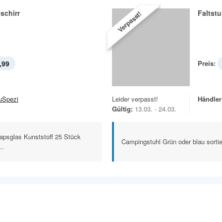
schirr
Faltstu
Verpasst!
,99
Preis:
uSpezi
Leider verpasst!
Händler
Gültig:
13.03. - 24.03.
psglas Kunststoff 25 Stück
Campingstuhl Grün oder blau sortie
..