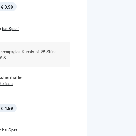
€ 0,99
:
bauSpezi
chnapsglas Kunststoff 25 Stück
8 S...
schenhalter
Bellissa
€ 4,99
:
bauSpezi