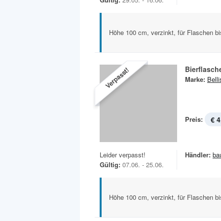
Höhe 100 cm, verzinkt, für Flaschen b
Bierflasch
Verpasst!
Marke:
Bell
Preis:
€ 4
Leider verpasst!
Händler:
ba
Gültig:
07.06. - 25.06.
Höhe 100 cm, verzinkt, für Flaschen b