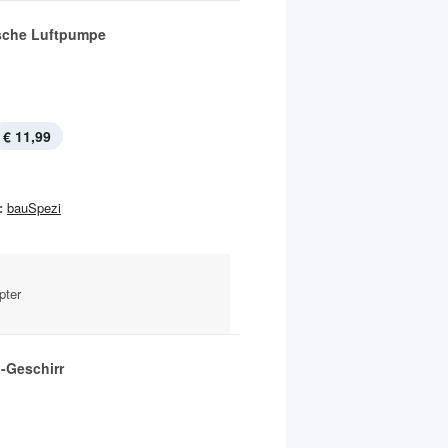
ische Luftpumpe
€ 11,99
:
bauSpezi
pter
-Geschirr