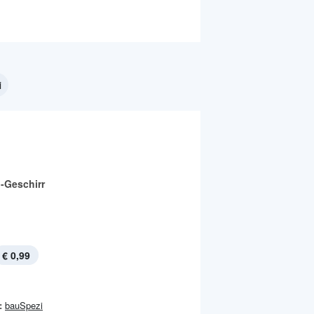
i
-Geschirr
€ 0,99
:
bauSpezi