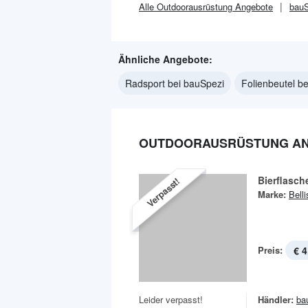
Alle
Outdoorausrüstung
Angebote
bauS
Ähnliche Angebote:
Radsport bei bauSpezi
Folienbeutel b
OUTDOORAUSRÜSTUNG ANG
Bierflasch
Verpasst!
Marke:
Bell
Preis:
€ 4
Leider verpasst!
Händler:
ba