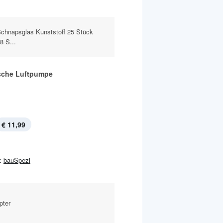
chnapsglas Kunststoff 25 Stück
8 S...
ische Luftpumpe
€ 11,99
:
bauSpezi
pter