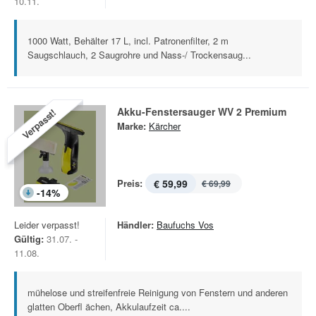
10.11.
1000 Watt, Behälter 17 L, incl. Patronenfilter, 2 m
Saugschlauch, 2 Saugrohre und Nass-/ Trockensaug...
Akku-Fenstersauger WV 2 Premium
Verpasst!
Marke:
Kärcher
Preis:
€ 59,99
€ 69,99
-
14
%
Leider verpasst!
Händler:
Baufuchs Vos
Gültig:
31.07. -
11.08.
mühelose und streifenfreie Reinigung von Fenstern und anderen
glatten Oberfl ächen, Akkulaufzeit ca....