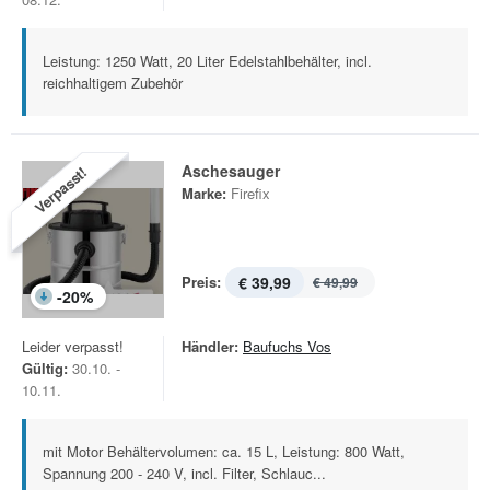
Leistung: 1250 Watt, 20 Liter Edelstahlbehälter, incl.
reichhaltigem Zubehör
Aschesauger
Verpasst!
Marke:
Firefix
Preis:
€ 39,99
€ 49,99
-
20
%
Leider verpasst!
Händler:
Baufuchs Vos
Gültig:
30.10. -
10.11.
mit Motor Behältervolumen: ca. 15 L, Leistung: 800 Watt,
Spannung 200 - 240 V, incl. Filter, Schlauc...