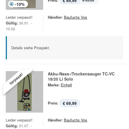
Preis:
€ 89,99
€ 99,99
-
10
%
Leider verpasst!
Händler:
Baufuchs Vos
Gültig:
30.01. -
10.02.
Details siehe Prospekt.
Akku-Nass-/Trockensauger TC-VC
Verpasst!
18/20 Li Solo
Marke:
Einhell
Preis:
€ 69,99
Leider verpasst!
Händler:
Baufuchs Vos
Gültig:
31.07. -