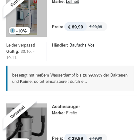
Verpasst!
Marke:
Leifheit
Preis:
€ 89,99
€ 99,99
-
10
%
Leider verpasst!
Händler:
Baufuchs Vos
Gültig:
30.10. -
10.11.
beseitigt mit heißem Wasserdampf bis zu 99,99% der Bakterien
und Keime, sofort einsatzbereit durch e...
Aschesauger
Verpasst!
Marke:
Firefix
Preis:
€ 39,99
€ 49,99