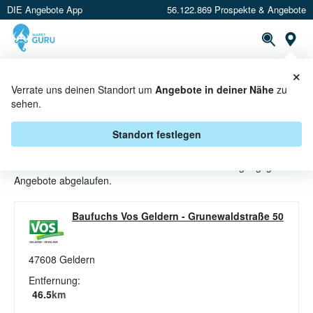
DIE Angebote App
56.122.869 Prospekte & Angebote
St
×
PROSPEKTE
ANGEBOTE
CASHBACK
Verrate uns deinen Standort um
Angebote in deiner Nähe
zu
sehen.
REINIGUNGSGERÄTE ANGEBOTE
& AKTIONEN BEI BAUFUCHS VOS
Standort festlegen
Beim Händler
Baufuchs Vos
sind aktuell alle Reinigungsgeräte-
Angebote abgelaufen.
Baufuchs Vos Geldern
-
Grunewaldstraße 50
47608
Geldern
Entfernung:
46.5
km