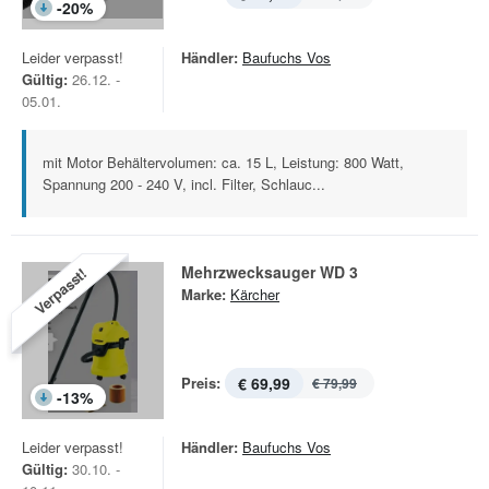
-
20
%
Leider verpasst!
Händler:
Baufuchs Vos
Gültig:
26.12. -
05.01.
mit Motor Behältervolumen: ca. 15 L, Leistung: 800 Watt,
Spannung 200 - 240 V, incl. Filter, Schlauc...
Mehrzwecksauger WD 3
Verpasst!
Marke:
Kärcher
Preis:
€ 69,99
€ 79,99
-
13
%
Leider verpasst!
Händler:
Baufuchs Vos
Gültig:
30.10. -