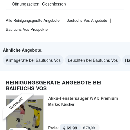
Öffnungszeiten:
Geschlossen
Alle
Reinigungsgeräte
Angebote
Baufuchs Vos
Angebote
Baufuchs Vos
Prospekte
Ähnliche Angebote:
Klimageräte bei Baufuchs Vos
Leuchten bei Baufuchs Vos
Ha
REINIGUNGSGERÄTE ANGEBOTE BEI
BAUFUCHS VOS
Akku-Fenstersauger WV 5 Premium
Verpasst!
Marke:
Kärcher
Preis:
€ 69,99
€ 79,99