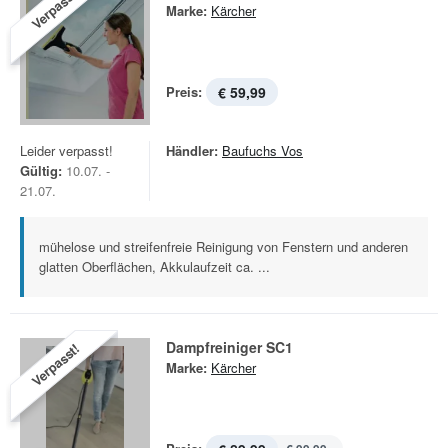
Verpasst!
Marke:
Kärcher
Preis:
€ 59,99
Leider verpasst!
Händler:
Baufuchs Vos
Gültig:
10.07. -
21.07.
mühelose und streifenfreie Reinigung von Fenstern und anderen
glatten Oberflächen, Akkulaufzeit ca. ...
Dampfreiniger SC1
Verpasst!
Marke:
Kärcher