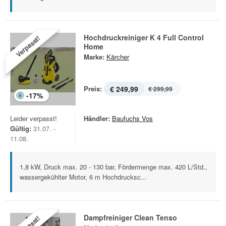
Hochdruckreiniger K 4 Full Control
Verpasst!
Home
Marke:
Kärcher
Preis:
€ 249,99
€ 299,99
-
17
%
Leider verpasst!
Händler:
Baufuchs Vos
Gültig:
31.07. -
11.08.
1,8 kW, Druck max. 20 - 130 bar, Fördermenge max. 420 L/Std.,
wassergekühlter Motor, 6 m Hochdrucksc...
Dampfreiniger Clean Tenso