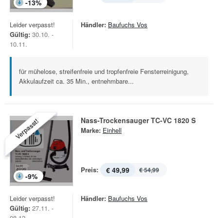
-
13
%
Leider verpasst!
Händler:
Baufuchs Vos
Gültig:
30.10. -
10.11.
für mühelose, streifenfreie und tropfenfreie Fensterreinigung,
Akkulaufzeit ca. 35 Min., entnehmbare...
Nass-Trockensauger TC-VC 1820 S
Verpasst!
Marke:
Einhell
Preis:
€ 49,99
€ 54,99
-
9
%
Leider verpasst!
Händler:
Baufuchs Vos
Gültig:
27.11. -
08.12.