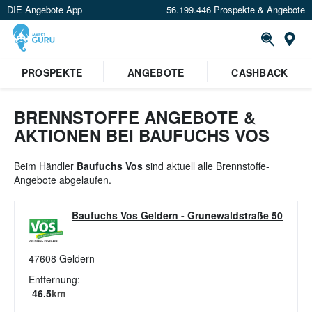
DIE Angebote App
56.199.446 Prospekte & Angebote
St
×
PROSPEKTE
ANGEBOTE
CASHBACK
Verrate uns deinen Standort um
Angebote in deiner Nähe
zu
sehen.
BRENNSTOFFE ANGEBOTE &
AKTIONEN BEI BAUFUCHS VOS
Standort festlegen
Beim Händler
Baufuchs Vos
sind aktuell alle Brennstoffe-
Angebote abgelaufen.
Baufuchs Vos Geldern
-
Grunewaldstraße 50
47608
Geldern
Entfernung:
46.5
km