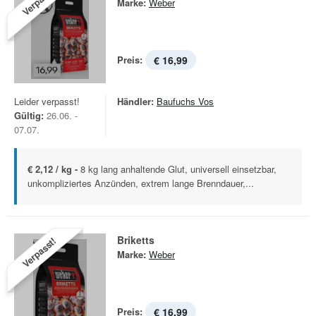
Verpasst!
Marke:
Weber
Preis:
€ 16,99
Leider verpasst!
Händler:
Baufuchs Vos
Gültig:
26.06. -
07.07.
€ 2,12 / kg -
8 kg lang anhaltende Glut, universell einsetzbar,
unkompliziertes Anzünden, extrem lange Brenndauer,...
Briketts
Verpasst!
Marke:
Weber
Preis:
€ 16,99