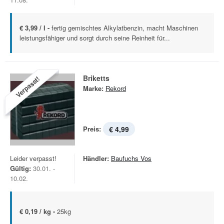
€ 3,99 / l -
fertig gemischtes Alkylatbenzin, macht Maschinen
leistungsfähiger und sorgt durch seine Reinheit für...
Briketts
Verpasst!
Marke:
Rekord
Preis:
€ 4,99
Leider verpasst!
Händler:
Baufuchs Vos
Gültig:
30.01. -
10.02.
€ 0,19 / kg -
25kg