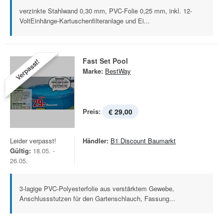
verzinkte Stahlwand 0,30 mm, PVC-Folie 0,25 mm, inkl. 12-
VoltEinhänge-Kartuschenfilteranlage und Ei...
Fast Set Pool
Verpasst!
Marke:
BestWay
Preis:
€ 29,00
Leider verpasst!
Händler:
B1 Discount Baumarkt
Gültig:
18.05. -
26.05.
3-lagige PVC-Polyesterfolie aus verstärktem Gewebe,
Anschlussstutzen für den Gartenschlauch, Fassung...