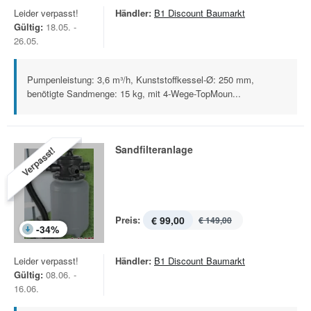
Leider verpasst!
Händler:
B1 Discount Baumarkt
Gültig:
18.05. -
26.05.
Pumpenleistung: 3,6 m³/h, Kunststoffkessel-Ø: 250 mm,
benötigte Sandmenge: 15 kg, mit 4-Wege-TopMoun...
Sandfilteranlage
Verpasst!
Preis:
€ 99,00
€ 149,00
-
34
%
Leider verpasst!
Händler:
B1 Discount Baumarkt
Gültig:
08.06. -
16.06.