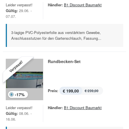
Leider verpasst!
Händler:
B1 Discount Baumarkt
Gültig:
29.06. -
07.07.
3-lagige PVC-Polyesterfolie aus verstärktem Gewebe,
Anschlussstutzen für den Gartenschlauch, Fassung...
Rundbecken-Set
Verpasst!
Preis:
€ 199,00
€ 239,00
-
17
%
Leider verpasst!
Händler:
B1 Discount Baumarkt
Gültig:
08.06. -
16.06.