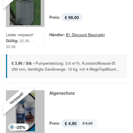
Preis:
€ 99,00
Leider verpasst!
Händler:
B1 Discount Baumarkt
Gültig:
22.06. -
30.06.
€ 3,96 / Stk -
Pumpenleistung: 3,6 m³/h, Kunststoffkessel-Ø:
250 mm, benötigte Sandmenge: 15 kg, mit 4-WegeTopMount...
Algenschutz
Verpasst!
Preis:
€ 4,90
€ 6,50
-
25
%