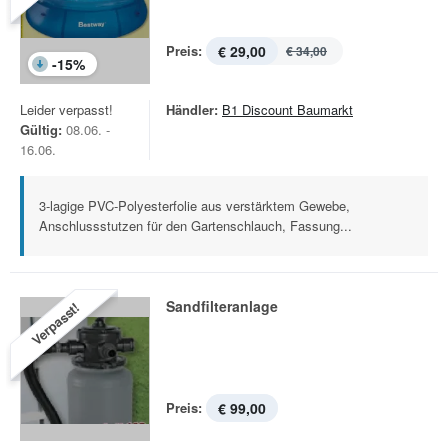
Preis:
€ 29,00
€ 34,00
-
15
%
Leider verpasst!
Händler:
B1 Discount Baumarkt
Gültig:
08.06. -
16.06.
3-lagige PVC-Polyesterfolie aus verstärktem Gewebe,
Anschlussstutzen für den Gartenschlauch, Fassung...
Sandfilteranlage
Verpasst!
Preis:
€ 99,00