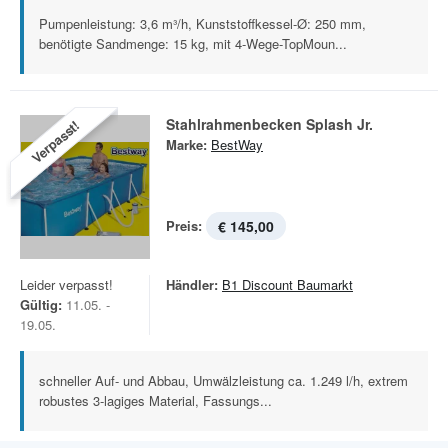
Pumpenleistung: 3,6 m³/h, Kunststoffkessel-Ø: 250 mm,
benötigte Sandmenge: 15 kg, mit 4-Wege-TopMoun...
Stahlrahmenbecken Splash Jr.
Verpasst!
Marke:
BestWay
Preis:
€ 145,00
Leider verpasst!
Händler:
B1 Discount Baumarkt
Gültig:
11.05. -
19.05.
schneller Auf- und Abbau, Umwälzleistung ca. 1.249 l/h, extrem
robustes 3-lagiges Material, Fassungs...