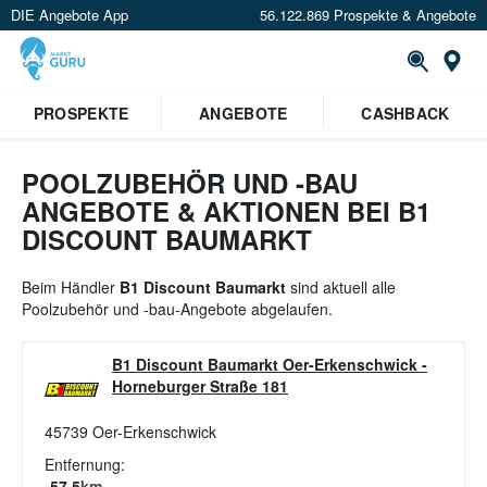
DIE Angebote App
56.122.869 Prospekte & Angebote
St
×
PROSPEKTE
ANGEBOTE
CASHBACK
Verrate uns deinen Standort um
Angebote in deiner Nähe
zu
sehen.
POOLZUBEHÖR UND -BAU
ANGEBOTE & AKTIONEN BEI B1
Standort festlegen
DISCOUNT BAUMARKT
Beim Händler
B1 Discount Baumarkt
sind aktuell alle
Poolzubehör und -bau-Angebote abgelaufen.
B1 Discount Baumarkt Oer-Erkenschwick
-
Horneburger Straße 181
45739
Oer-Erkenschwick
Entfernung:
57.5
km