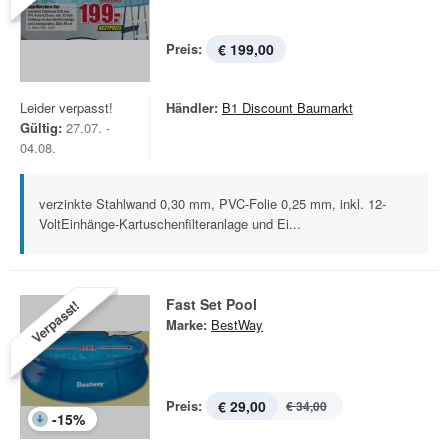
Preis:
€ 199,00
Leider verpasst!
Händler:
B1 Discount Baumarkt
Gültig:
27.07. -
04.08.
verzinkte Stahlwand 0,30 mm, PVC-Folie 0,25 mm, inkl. 12-
VoltEinhänge-Kartuschenfilteranlage und Ei...
Fast Set Pool
Verpasst!
Marke:
BestWay
Preis:
€ 29,00
€ 34,00
-
15
%