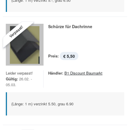
(Länge: 1 m) verzinkt 5.-; grau 6.50
Schürze für Dachrinne
Verpasst!
Preis:
€ 5,50
Leider verpasst!
Händler:
B1 Discount Baumarkt
Gültig:
26.02. -
05.03.
(Länge: 1 m) verzinkt 5.50, grau 6.90