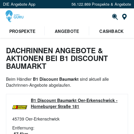
DIE Angebote App
56.122.869 Prospekte & Angebote
St
PROSPEKTE
ANGEBOTE
CASHBACK
DACHRINNEN ANGEBOTE &
AKTIONEN BEI B1 DISCOUNT
BAUMARKT
Beim Händler
B1 Discount Baumarkt
sind aktuell alle
Dachrinnen-Angebote abgelaufen.
B1 Discount Baumarkt Oer-Erkenschwick
-
Horneburger Straße 181
45739
Oer-Erkenschwick
Entfernung:
57.5
km