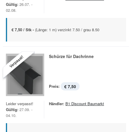
Gültig:
26.07. -
02.08.
€ 7,50 / Stk -
(Länge: 1 m) verzinkt 7.50 / grau 8.50
Schürze für Dachrinne
Verpasst!
Preis:
€ 7,50
Leider verpasst!
Händler:
B1 Discount Baumarkt
Gültig:
27.09. -
04.10.