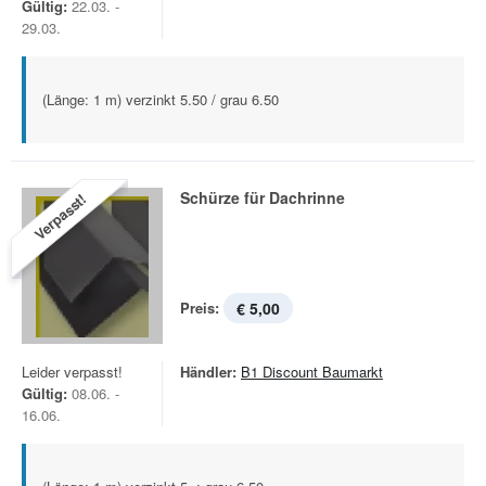
Gültig:
22.03. -
29.03.
(Länge: 1 m) verzinkt 5.50 / grau 6.50
Schürze für Dachrinne
Verpasst!
Preis:
€ 5,00
Leider verpasst!
Händler:
B1 Discount Baumarkt
Gültig:
08.06. -
16.06.