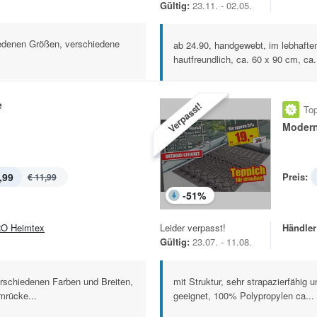
Gültig:
23.11. - 02.05.
iedenen Größen, verschiedene
ab 24.90, handgewebt, im lebhafte
hautfreundlich, ca. 60 x 90 cm, ca.
e
Verpasst!
Top
Modern
,99
Preis:
€ 11,99
-
51
%
O Heimtex
Leider verpasst!
Händler
Gültig:
23.07. - 11.08.
erschiedenen Farben und Breiten,
mit Struktur, sehr strapazierfähig u
mrücke...
geeignet, 100% Polypropylen ca...