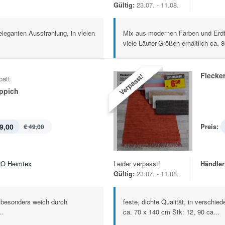
Gültig:
23.07. - 11.08.
eleganten Ausstrahlung, in vielen
Mix aus modernen Farben und Erd
viele Läufer-Größen erhältlich ca. 8
Flecke
Verpasst!
batt
eppich
9,00
Preis:
€ 49,00
O Heimtex
Leider verpasst!
Händler
Gültig:
23.07. - 11.08.
, besonders weich durch
feste, dichte Qualität, in verschie
..
ca. 70 x 140 cm Stk: 12, 90 ca...