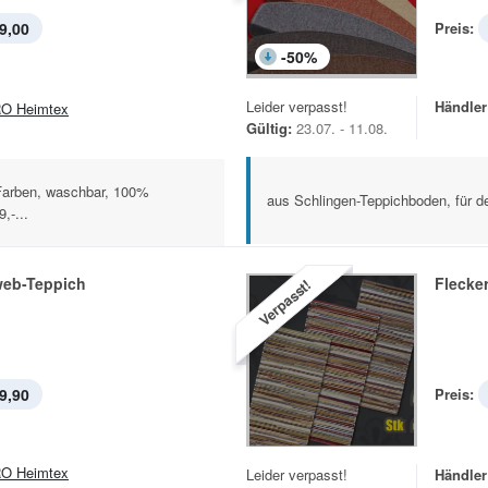
9,00
Preis:
-
50
%
Leider verpasst!
Händler
O Heimtex
Gültig:
23.07. - 11.08.
 Farben, waschbar, 100%
aus Schlingen-Teppichboden, für d
,-...
eb-Teppich
Flecke
Verpasst!
9,90
Preis:
O Heimtex
Leider verpasst!
Händler