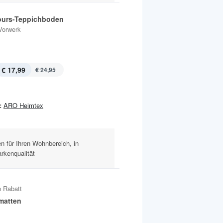
ours-Teppichboden
Vorwerk
€ 17,99
€ 24,95
:
ARO Heimtex
 für Ihren Wohnbereich, in
rkenqualität
 Rabatt
matten