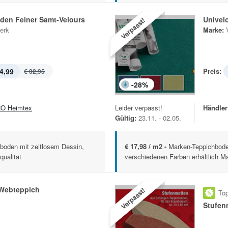
den Feiner Samt-Velours
Univel
Verpasst!
erk
Marke:
4,99
Preis:
€ 32,95
-
28
%
O Heimtex
Leider verpasst!
Händler
Gültig:
23.11. - 02.05.
hboden mit zeitlosem Dessin,
€ 17,98 / m2 -
Marken-Teppichboden
qualität
verschiedenen Farben erhältlich Ma
Webteppich
Verpasst!
Top
Stufen