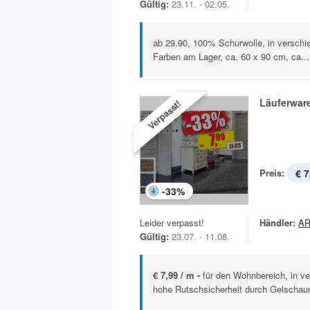
Gültig:
23.11. - 02.05.
ab 29.90, 100% Schurwolle, in versch
Farben am Lager, ca. 60 x 90 cm, ca...
Läuferwar
Verpasst!
Preis:
€ 7
-
33
%
Leider verpasst!
Händler:
AR
Gültig:
23.07. - 11.08.
€ 7,99 / m -
für den Wohnbereich, in v
hohe Rutschsicherheit durch Gelschau