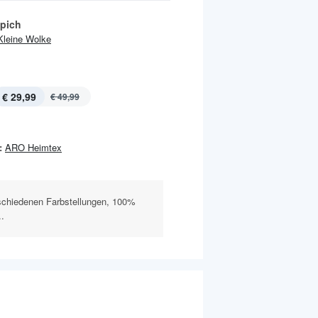
pich
Kleine Wolke
€ 29,99
€ 49,99
:
ARO Heimtex
rschiedenen Farbstellungen, 100%
..