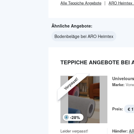
Alle
Teppiche
Angebote
ARO Heimtex
Ähnliche Angebote:
Bodenbeläge bei ARO Heimtex
TEPPICHE ANGEBOTE BEI 
Univelour
Verpasst!
Marke:
Vorw
Preis:
€ 1
-
28
%
Leider verpasst!
Händler:
AR