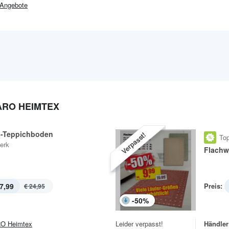
Angebote
ARO HEIMTEX
s-Teppichboden
Verpasst!
Top
erk
Flachw
7,99
Preis:
€ 24,95
-
50
%
O Heimtex
Leider verpasst!
Händler