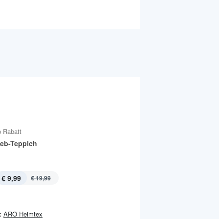
 Rabatt
eb-Teppich
€ 9,99
€ 19,99
:
ARO Heimtex