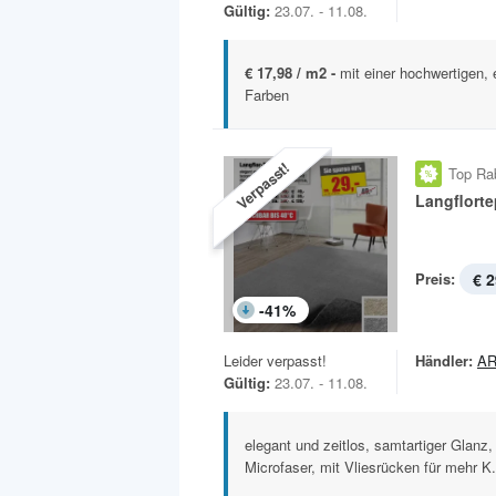
Gültig:
23.07. - 11.08.
€ 17,98 / m2 -
mit einer hochwertigen, 
Farben
Verpasst!
Top Ra
Langflort
Preis:
€ 2
-
41
%
Leider verpasst!
Händler:
AR
Gültig:
23.07. - 11.08.
elegant und zeitlos, samtartiger Glanz
Microfaser, mit Vliesrücken für mehr K.