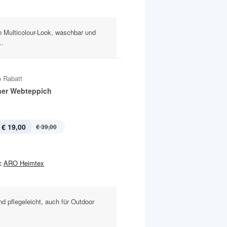
n Multicolour-Look, waschbar und
..
 Rabatt
er Webteppich
€ 19,00
€ 39,00
:
ARO Heimtex
nd pflegeleicht, auch für Outdoor