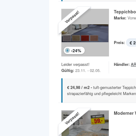
Teppichbo
Verpasst!
Marke:
Vorw
Preis:
€ 2
-
24
%
Leider verpasst!
Händler:
AR
Gültig:
23.11. - 02.05.
€ 24,98 / m2 -
tuft-gemusterter Teppic
strapazierfähig und pflegeleicht Marken
Moderner 
Verpasst!