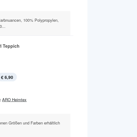
farbnuancen, 100% Polypropylen,
0...
rl Teppich
€ 6,90
:
ARO Heimtex
denen Größen und Farben erhältlich