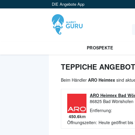
DIE Angebote App
PROSPEKTE
TEPPICHE ANGEBOT
Beim Händler
ARO Heimtex
sind aktue
ARO Heimtex Bad Wör
86825
Bad Wörishofen
Entfernung:
450.6
km
Öffnungszeiten:
Heute geöffnet bis