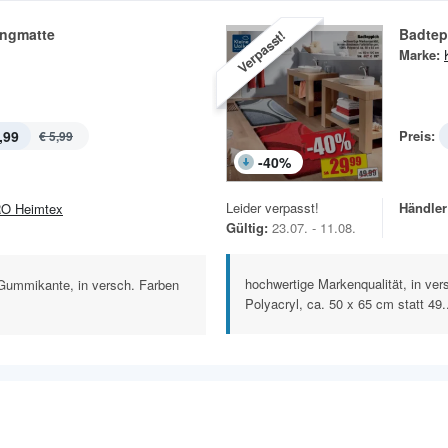
ngmatte
Badtep
Verpasst!
Marke:
,99
Preis:
€ 5,99
-
40
%
Leider verpasst!
Händler
O Heimtex
Gültig:
23.07. - 11.08.
hochwertige Markenqualität, in ve
 Gummikante, in versch. Farben
Polyacryl, ca. 50 x 65 cm statt 49.