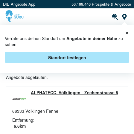
DIE Angebote App
56.199.446 Prospekte & Angebote
St
×
PROSPEKTE
ANGEBOTE
CASHBACK
Verrate uns deinen Standort um
Angebote in deiner Nähe
zu
sehen.
MULTIMEDIA ANGEBOTE &
AKTIONEN BEI ALPHATECC
Standort festlegen
Beim Händler
ALPHATECC
sind aktuell alle Multimedia-
Angebote abgelaufen.
ALPHATECC. Völklingen
-
Zechenstrasse 8
66333
Völklingen Fenne
Entfernung:
6.6
km