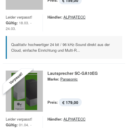
Preis:
€ 159,00
Leider verpasst!
Händler:
ALPHATECC
Gültig:
18.03. -
24.03.
Qualitativ hochwertiger 24 bit / 96 kHz-Sound direkt aus der
Cloud, einfache Einrichtung und Multi-R...
Lautsprecher SC-GA10EG
Verpasst!
Marke:
Panasonic
Preis:
€ 179,00
Leider verpasst!
Händler:
ALPHATECC
Gültig:
01.04. -