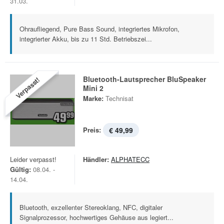
31.03.
Ohraufliegend, Pure Bass Sound, integriertes Mikrofon,
integrierter Akku, bis zu 11 Std. Betriebszei...
Bluetooth-Lautsprecher BluSpeaker
Verpasst!
Mini 2
Marke:
Technisat
Preis:
€ 49,99
Leider verpasst!
Händler:
ALPHATECC
Gültig:
08.04. -
14.04.
Bluetooth, exzellenter Stereoklang, NFC, digitaler
Signalprozessor, hochwertiges Gehäuse aus legiert...