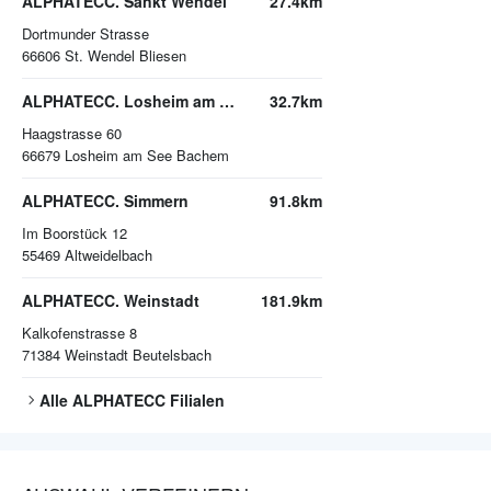
ALPHATECC. Sankt Wendel
27.4km
Dortmunder Strasse
66606
St. Wendel Bliesen
ALPHATECC. Losheim am See
32.7km
Haagstrasse 60
66679
Losheim am See Bachem
ALPHATECC. Simmern
91.8km
Im Boorstück 12
55469
Altweidelbach
ALPHATECC. Weinstadt
181.9km
Kalkofenstrasse 8
71384
Weinstadt Beutelsbach
Alle
ALPHATECC
Filialen