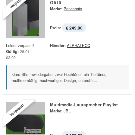
Verpasst!
GA10
Marke:
Panasonic
Preis:
€ 249,00
Leider verpasst!
Händler:
ALPHATECC
Gültig:
28.01. -
03.02.
klare Stimmwiedergabe: zwei Hochtöner, ein Tieftöner,
multiroomfähig, hochwertiges Design, unterstüt...
Multimedia-Lautsprecher Playlist
Verpasst!
Marke:
JBL